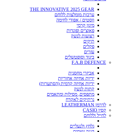
THE INNOVATIVE 2025 GEAR
ערכות מומלצות ללוחם
ווסטים / אפודי לחימה
מיגון קרמי
פאוצ'ים ופונדות
רצועות לנשק
תיקים
פקלים
עזרים
ביגוד וסופטשלים
F.A.B DEFENCE
אביזרי מחסנית
ידיות אחיזה אחוריות
ידיות אחיזה קדמית (הסתערות)
קתות לנשק
מתפסים, מסילות ומתאמים
נרתיקים לאקדח
לדרמן LEATHERMAN
קסיו CASIO
לחייל וללוחם
גלחץ ולנעליים
הגנה עצמית