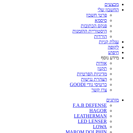
מבצעים
החשבון שלי
פרטי חשבון
סיסמא
פנקס הכתובות
היסטוריית ההזמנות
הורדות
עגלת קניות
לקופה
חיפוש
מידע נוסף
אודות
תקנון
מדיניות הפרטיות
הצהרת נגישות
כרטיסי גודי GOODI
צרו קשר
מותגים
F.A.B DEFENSE
HAGOR
LEATHERMAN
LED LENSER
LOWA
MAROM DOLPHIN