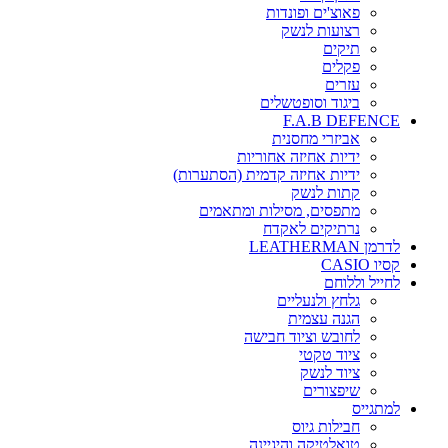
פאוצ'ים ופונדות
רצועות לנשק
תיקים
פקלים
עזרים
ביגוד וסופטשלים
F.A.B DEFENCE
אביזרי מחסנית
ידיות אחיזה אחוריות
ידיות אחיזה קדמית (הסתערות)
קתות לנשק
מתפסים, מסילות ומתאמים
נרתיקים לאקדח
לדרמן LEATHERMAN
קסיו CASIO
לחייל וללוחם
גלחץ ולנעליים
הגנה עצמית
לחובש וציוד חבישה
ציוד טקטי
ציוד לנשק
שיפצורים
למתגייס
חבילות גיוס
טואלטיקה והיגיינה