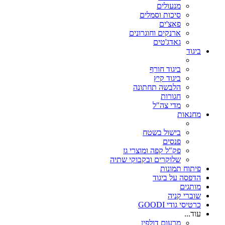
מנעולים
סיכות וסמלים
פאצ'ים
ארנקים וחוגרונים
גאדג'טים
ביגוד
ביגוד חורף
ביגוד קיץ
הלבשה תחתונה
חגורות
מדי צה"ל
מחנאות
בישול בשטח
פנסים
פק"ל קפה ומוצרי גז
שלוקרים ובקבוקי שתיה
פיתוח תמונות
הדפסה על ביגוד
מותגים
שוברי קניה
כרטיסי גודי GOODI
עוד...
מרעום דולפין