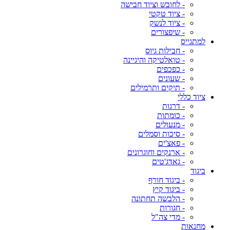
- לחובש וציוד חבישה
- ציוד טקטי
- ציוד לנשק
- שיפצורים
למתגייס
- חבילות גיוס
- טואלטיקה והיגיינה
- כפכפים
- שעונים
- תיקים ותרמילים
ציוד כללי
- דרגות
- כומתות
- מנעולים
- סיכות וסמלים
- פאצ'ים
- ארנקים וחוגרונים
- גאדג'טים
ביגוד
- ביגוד חורף
- ביגוד קיץ
- הלבשה תחתונה
- חגורות
- מדי צה"ל
מחנאות