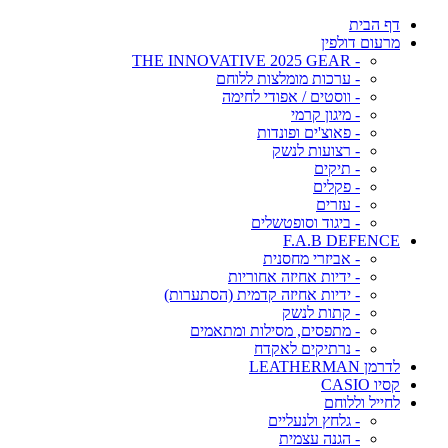
דף הבית
מרעום דולפין
- THE INNOVATIVE 2025 GEAR
- ערכות מומלצות ללוחם
- ווסטים / אפודי לחימה
- מיגון קרמי
- פאוצ'ים ופונדות
- רצועות לנשק
- תיקים
- פקלים
- עזרים
- ביגוד וסופטשלים
F.A.B DEFENCE
- אביזרי מחסנית
- ידיות אחיזה אחוריות
- ידיות אחיזה קדמית (הסתערות)
- קתות לנשק
- מתפסים, מסילות ומתאמים
- נרתיקים לאקדח
לדרמן LEATHERMAN
קסיו CASIO
לחייל וללוחם
- גלחץ ולנעליים
- הגנה עצמית