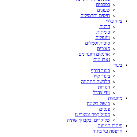
כפכפים
שעונים
תיקים ותרמילים
ציוד כללי
דרגות
כומתות
מנעולים
סיכות וסמלים
פאצ'ים
ארנקים וחוגרונים
גאדג'טים
ביגוד
ביגוד חורף
ביגוד קיץ
הלבשה תחתונה
חגורות
מדי צה"ל
מחנאות
בישול בשטח
פנסים
פק"ל קפה ומוצרי גז
שלוקרים ובקבוקי שתיה
פיתוח תמונות
הדפסה על ביגוד