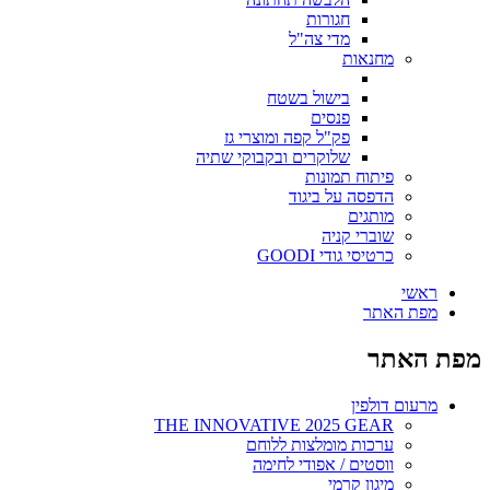
חגורות
מדי צה"ל
מחנאות
בישול בשטח
פנסים
פק"ל קפה ומוצרי גז
שלוקרים ובקבוקי שתיה
פיתוח תמונות
הדפסה על ביגוד
מותגים
שוברי קניה
כרטיסי גודי GOODI
ראשי
מפת האתר
מפת האתר
מרעום דולפין
THE INNOVATIVE 2025 GEAR
ערכות מומלצות ללוחם
ווסטים / אפודי לחימה
מיגון קרמי