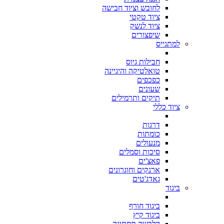
לחובש וציוד חבישה
ציוד טקטי
ציוד לנשק
שיפצורים
למתגייס
חבילות גיוס
טואלטיקה והיגיינה
כפכפים
שעונים
תיקים ותרמילים
ציוד כללי
דרגות
כומתות
מנעולים
סיכות וסמלים
פאצ'ים
ארנקים וחוגרונים
גאדג'טים
ביגוד
ביגוד חורף
ביגוד קיץ
הלבשה תחתונה