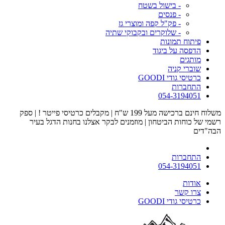
- בישול בשטח
- פנסים
- פק"ל קפה ומוצרי גז
- שלוקרים ובקבוקי שתיה
פיתוח תמונות
הדפסה על ביגוד
מותגים
שוברי קניה
כרטיסי גודי GOODI
התחברות
054-3194051
משלוח חינם ברכישה מעל 199 ש"ח | מקבלים כרטיסי פייטר ! | ספק
רשמי של כוחות הביטחון | מוזמנים לבקר אצלנו בחנות הדגל בעיר
הבה"דים
התחברות
054-3194051
אודות
צרו קשר
כרטיסי גודי GOODI