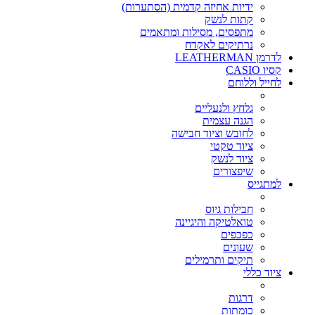
ידיות אחיזה קדמית (הסתערות)
קתות לנשק
מתפסים, מסילות ומתאמים
נרתיקים לאקדח
לדרמן LEATHERMAN
קסיו CASIO
לחייל וללוחם
גלחץ ולנעליים
הגנה עצמית
לחובש וציוד חבישה
ציוד טקטי
ציוד לנשק
שיפצורים
למתגייס
חבילות גיוס
טואלטיקה והיגיינה
כפכפים
שעונים
תיקים ותרמילים
ציוד כללי
דרגות
כומתות