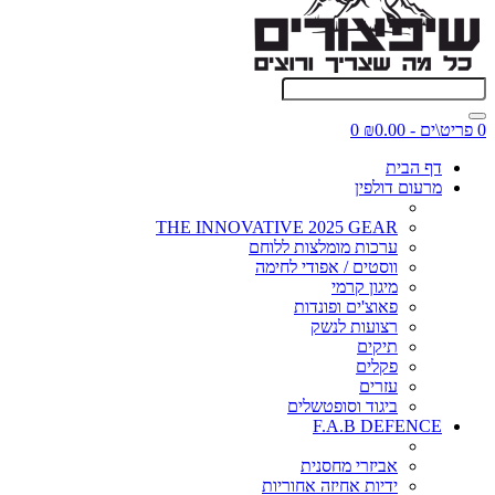
0 פריט\ים - ₪0.00
0
דף הבית
מרעום דולפין
THE INNOVATIVE 2025 GEAR
ערכות מומלצות ללוחם
ווסטים / אפודי לחימה
מיגון קרמי
פאוצ'ים ופונדות
רצועות לנשק
תיקים
פקלים
עזרים
ביגוד וסופטשלים
F.A.B DEFENCE
אביזרי מחסנית
ידיות אחיזה אחוריות