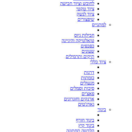
לחובש וציוד חבישה
ציוד טקטי
ציוד לנשק
שיפצורים
למתגייס
חבילות גיוס
טואלטיקה והיגיינה
כפכפים
שעונים
תיקים ותרמילים
ציוד כללי
דרגות
כומתות
מנעולים
סיכות וסמלים
פאצ'ים
ארנקים וחוגרונים
גאדג'טים
ביגוד
ביגוד חורף
ביגוד קיץ
הלבשה תחתונה