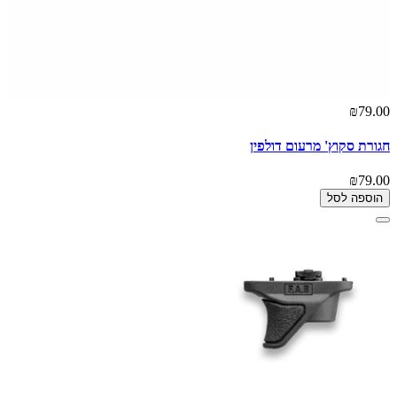
₪79.00
חגורת סקוץ' מרעום דולפין
₪79.00
הוספה לסל