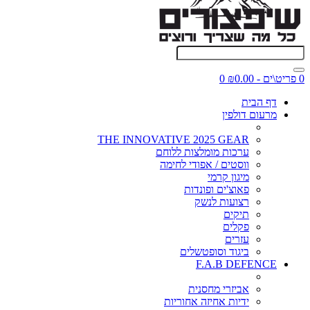
0 פריט\ים - ₪0.00
0
דף הבית
מרעום דולפין
THE INNOVATIVE 2025 GEAR
ערכות מומלצות ללוחם
ווסטים / אפודי לחימה
מיגון קרמי
פאוצ'ים ופונדות
רצועות לנשק
תיקים
פקלים
עזרים
ביגוד וסופטשלים
F.A.B DEFENCE
אביזרי מחסנית
ידיות אחיזה אחוריות