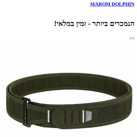
E
MAROM DOLPHIN
הנמכרים ביותר - זמין במלאי!