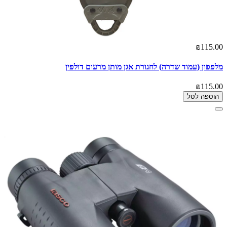
₪115.00
מלפפון (עמוד שדרה) לחגורת אגן מותן מרעום דולפין
₪115.00
הוספה לסל