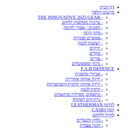
דף הבית
מרעום דולפין
- THE INNOVATIVE 2025 GEAR
- ערכות מומלצות ללוחם
- ווסטים / אפודי לחימה
- מיגון קרמי
- פאוצ'ים ופונדות
- רצועות לנשק
- תיקים
- פקלים
- עזרים
- ביגוד וסופטשלים
F.A.B DEFENCE
- אביזרי מחסנית
- ידיות אחיזה אחוריות
- ידיות אחיזה קדמית (הסתערות)
- קתות לנשק
- מתפסים, מסילות ומתאמים
- נרתיקים לאקדח
לדרמן LEATHERMAN
קסיו CASIO
לחייל וללוחם
- גלחץ ולנעליים
- הגנה עצמית