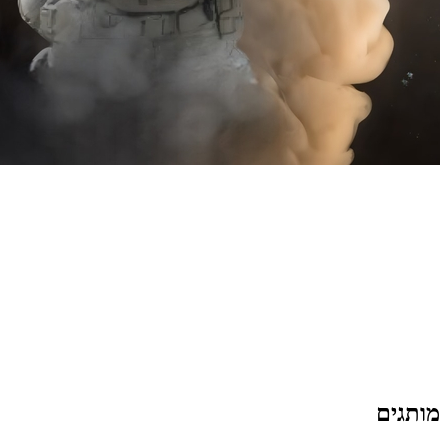
שירות | איכות | מחיר | הדפסות
ורקמות לחיילים וכוחות הביטחון
| משווק מורשה מרעום דולפין ו
FAB DEFENCE
מותגים