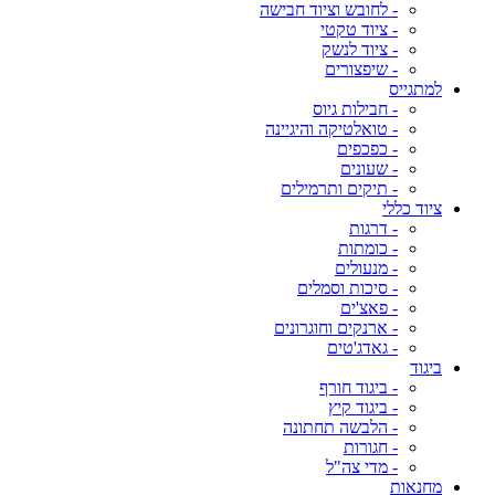
- לחובש וציוד חבישה
- ציוד טקטי
- ציוד לנשק
- שיפצורים
למתגייס
- חבילות גיוס
- טואלטיקה והיגיינה
- כפכפים
- שעונים
- תיקים ותרמילים
ציוד כללי
- דרגות
- כומתות
- מנעולים
- סיכות וסמלים
- פאצ'ים
- ארנקים וחוגרונים
- גאדג'טים
ביגוד
- ביגוד חורף
- ביגוד קיץ
- הלבשה תחתונה
- חגורות
- מדי צה"ל
מחנאות