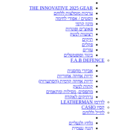
THE INNOVATIVE 2025 GEAR
ערכות מומלצות ללוחם
ווסטים / אפודי לחימה
מיגון קרמי
פאוצ'ים ופונדות
רצועות לנשק
תיקים
פקלים
עזרים
ביגוד וסופטשלים
F.A.B DEFENCE
אביזרי מחסנית
ידיות אחיזה אחוריות
ידיות אחיזה קדמית (הסתערות)
קתות לנשק
מתפסים, מסילות ומתאמים
נרתיקים לאקדח
לדרמן LEATHERMAN
קסיו CASIO
לחייל וללוחם
גלחץ ולנעליים
הגנה עצמית