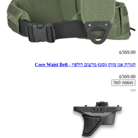
₪569.00
חגורת אגן מותן (סט) מרעום דולפין - Core Waist Belt
₪569.00
הוספה לסל