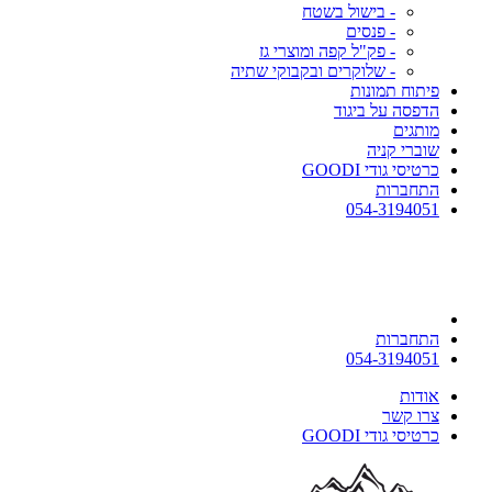
- בישול בשטח
- פנסים
- פק"ל קפה ומוצרי גז
- שלוקרים ובקבוקי שתיה
פיתוח תמונות
הדפסה על ביגוד
מותגים
שוברי קניה
כרטיסי גודי GOODI
התחברות
054-3194051
התחברות
054-3194051
אודות
צרו קשר
כרטיסי גודי GOODI