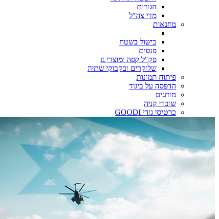
חגורות
מדי צה"ל
מחנאות
בישול בשטח
פנסים
פק"ל קפה ומוצרי גז
שלוקרים ובקבוקי שתיה
פיתוח תמונות
הדפסה על ביגוד
מותגים
שוברי קניה
כרטיסי גודי GOODI