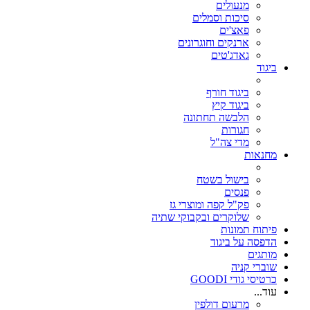
מנעולים
סיכות וסמלים
פאצ'ים
ארנקים וחוגרונים
גאדג'טים
ביגוד
ביגוד חורף
ביגוד קיץ
הלבשה תחתונה
חגורות
מדי צה"ל
מחנאות
בישול בשטח
פנסים
פק"ל קפה ומוצרי גז
שלוקרים ובקבוקי שתיה
פיתוח תמונות
הדפסה על ביגוד
מותגים
שוברי קניה
כרטיסי גודי GOODI
עוד...
מרעום דולפין