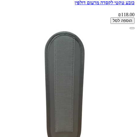
כובע טקטי לקסדה מרעום דולפין
₪118.00
הוספה לסל