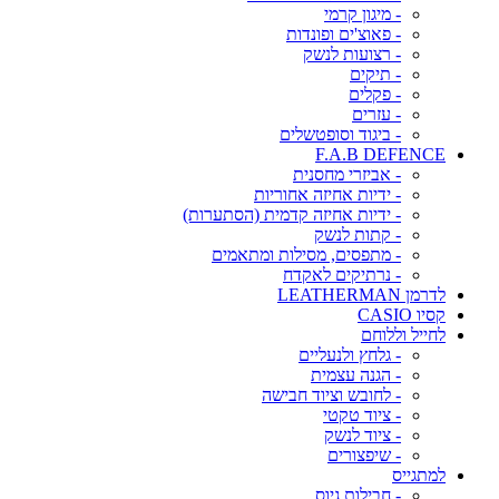
- מיגון קרמי
- פאוצ'ים ופונדות
- רצועות לנשק
- תיקים
- פקלים
- עזרים
- ביגוד וסופטשלים
F.A.B DEFENCE
- אביזרי מחסנית
- ידיות אחיזה אחוריות
- ידיות אחיזה קדמית (הסתערות)
- קתות לנשק
- מתפסים, מסילות ומתאמים
- נרתיקים לאקדח
לדרמן LEATHERMAN
קסיו CASIO
לחייל וללוחם
- גלחץ ולנעליים
- הגנה עצמית
- לחובש וציוד חבישה
- ציוד טקטי
- ציוד לנשק
- שיפצורים
למתגייס
- חבילות גיוס