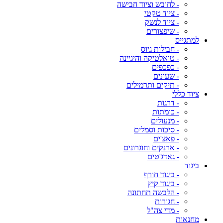
- לחובש וציוד חבישה
- ציוד טקטי
- ציוד לנשק
- שיפצורים
למתגייס
- חבילות גיוס
- טואלטיקה והיגיינה
- כפכפים
- שעונים
- תיקים ותרמילים
ציוד כללי
- דרגות
- כומתות
- מנעולים
- סיכות וסמלים
- פאצ'ים
- ארנקים וחוגרונים
- גאדג'טים
ביגוד
- ביגוד חורף
- ביגוד קיץ
- הלבשה תחתונה
- חגורות
- מדי צה"ל
מחנאות