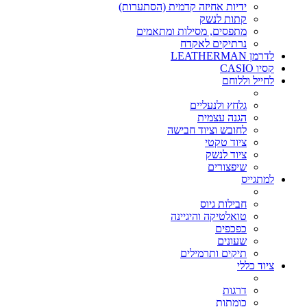
ידיות אחיזה קדמית (הסתערות)
קתות לנשק
מתפסים, מסילות ומתאמים
נרתיקים לאקדח
לדרמן LEATHERMAN
קסיו CASIO
לחייל וללוחם
גלחץ ולנעליים
הגנה עצמית
לחובש וציוד חבישה
ציוד טקטי
ציוד לנשק
שיפצורים
למתגייס
חבילות גיוס
טואלטיקה והיגיינה
כפכפים
שעונים
תיקים ותרמילים
ציוד כללי
דרגות
כומתות