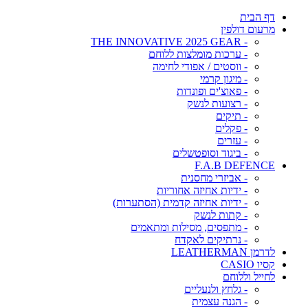
דף הבית
מרעום דולפין
- THE INNOVATIVE 2025 GEAR
- ערכות מומלצות ללוחם
- ווסטים / אפודי לחימה
- מיגון קרמי
- פאוצ'ים ופונדות
- רצועות לנשק
- תיקים
- פקלים
- עזרים
- ביגוד וסופטשלים
F.A.B DEFENCE
- אביזרי מחסנית
- ידיות אחיזה אחוריות
- ידיות אחיזה קדמית (הסתערות)
- קתות לנשק
- מתפסים, מסילות ומתאמים
- נרתיקים לאקדח
לדרמן LEATHERMAN
קסיו CASIO
לחייל וללוחם
- גלחץ ולנעליים
- הגנה עצמית