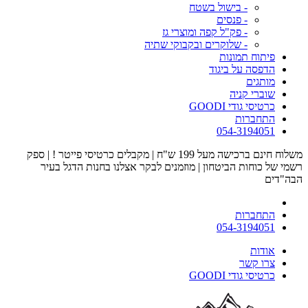
- בישול בשטח
- פנסים
- פק"ל קפה ומוצרי גז
- שלוקרים ובקבוקי שתיה
פיתוח תמונות
הדפסה על ביגוד
מותגים
שוברי קניה
כרטיסי גודי GOODI
התחברות
054-3194051
משלוח חינם ברכישה מעל 199 ש"ח | מקבלים כרטיסי פייטר ! | ספק
רשמי של כוחות הביטחון | מוזמנים לבקר אצלנו בחנות הדגל בעיר
הבה"דים
התחברות
054-3194051
אודות
צרו קשר
כרטיסי גודי GOODI