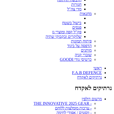
חגורות
מדי צה"ל
מחנאות
בישול בשטח
פנסים
פק"ל קפה ומוצרי גז
שלוקרים ובקבוקי שתיה
פיתוח תמונות
הדפסה על ביגוד
מותגים
שוברי קניה
כרטיסי גודי GOODI
ראשי
F.A.B DEFENCE
נרתיקים לאקדח
נרתיקים לאקדח
מרעום דולפין
- THE INNOVATIVE 2025 GEAR
- ערכות מומלצות ללוחם
- ווסטים / אפודי לחימה