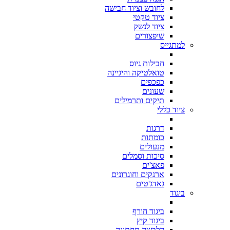
לחובש וציוד חבישה
ציוד טקטי
ציוד לנשק
שיפצורים
למתגייס
חבילות גיוס
טואלטיקה והיגיינה
כפכפים
שעונים
תיקים ותרמילים
ציוד כללי
דרגות
כומתות
מנעולים
סיכות וסמלים
פאצ'ים
ארנקים וחוגרונים
גאדג'טים
ביגוד
ביגוד חורף
ביגוד קיץ
הלבשה תחתונה