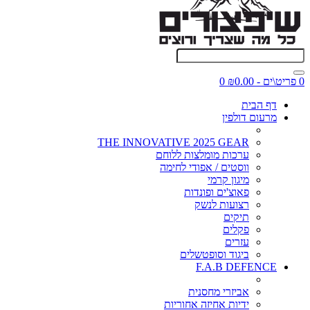
0 פריט\ים - ₪0.00
0
דף הבית
מרעום דולפין
THE INNOVATIVE 2025 GEAR
ערכות מומלצות ללוחם
ווסטים / אפודי לחימה
מיגון קרמי
פאוצ'ים ופונדות
רצועות לנשק
תיקים
פקלים
עזרים
ביגוד וסופטשלים
F.A.B DEFENCE
אביזרי מחסנית
ידיות אחיזה אחוריות