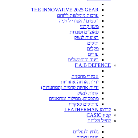
THE INNOVATIVE 2025 GEAR
ערכות מומלצות ללוחם
ווסטים / אפודי לחימה
מיגון קרמי
פאוצ'ים ופונדות
רצועות לנשק
תיקים
פקלים
עזרים
ביגוד וסופטשלים
F.A.B DEFENCE
אביזרי מחסנית
ידיות אחיזה אחוריות
ידיות אחיזה קדמית (הסתערות)
קתות לנשק
מתפסים, מסילות ומתאמים
נרתיקים לאקדח
לדרמן LEATHERMAN
קסיו CASIO
לחייל וללוחם
גלחץ ולנעליים
הגנה עצמית