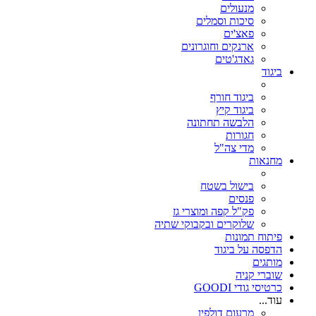
מנעולים
סיכות וסמלים
פאצ'ים
ארנקים וחוגרונים
גאדג'טים
ביגוד
ביגוד חורף
ביגוד קיץ
הלבשה תחתונה
חגורות
מדי צה"ל
מחנאות
בישול בשטח
פנסים
פק"ל קפה ומוצרי גז
שלוקרים ובקבוקי שתיה
פיתוח תמונות
הדפסה על ביגוד
מותגים
שוברי קניה
כרטיסי גודי GOODI
עוד...
מרעום דולפין