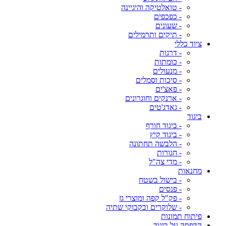
- טואלטיקה והיגיינה
- כפכפים
- שעונים
- תיקים ותרמילים
ציוד כללי
- דרגות
- כומתות
- מנעולים
- סיכות וסמלים
- פאצ'ים
- ארנקים וחוגרונים
- גאדג'טים
ביגוד
- ביגוד חורף
- ביגוד קיץ
- הלבשה תחתונה
- חגורות
- מדי צה"ל
מחנאות
- בישול בשטח
- פנסים
- פק"ל קפה ומוצרי גז
- שלוקרים ובקבוקי שתיה
פיתוח תמונות
הדפסה על ביגוד