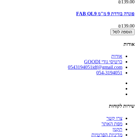
₪139.00
פונדה בודדת 9 מ"מ FAB QL9
₪139.00
הוספה לסל
אודות
אודות
כרטיסי גודי GOODI
0543194051idf@gmail.com
054-3194051
שירות לקוחות
צרו קשר
מפת האתר
תקנון
מדיניות הפרטיות