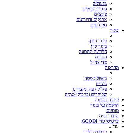
מנעולים
סיכות וסמלים
פאצ'ים
ארנקים וחוגרונים
גאדג'טים
ביגוד
ביגוד חורף
ביגוד קיץ
הלבשה תחתונה
חגורות
מדי צה"ל
מחנאות
בישול בשטח
פנסים
פק"ל קפה ומוצרי גז
שלוקרים ובקבוקי שתיה
פיתוח תמונות
הדפסה על ביגוד
מותגים
שוברי קניה
כרטיסי גודי GOODI
עוד...
מרעום דולפין