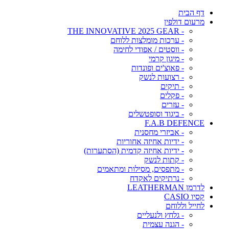
דף הבית
מרעום דולפין
- THE INNOVATIVE 2025 GEAR
- ערכות מומלצות ללוחם
- ווסטים / אפודי לחימה
- מיגון קרמי
- פאוצ'ים ופונדות
- רצועות לנשק
- תיקים
- פקלים
- עזרים
- ביגוד וסופטשלים
F.A.B DEFENCE
- אביזרי מחסנית
- ידיות אחיזה אחוריות
- ידיות אחיזה קדמית (הסתערות)
- קתות לנשק
- מתפסים, מסילות ומתאמים
- נרתיקים לאקדח
לדרמן LEATHERMAN
קסיו CASIO
לחייל וללוחם
- גלחץ ולנעליים
- הגנה עצמית