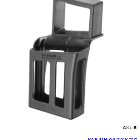
₪85.00
בננה אנכית FAB MH556