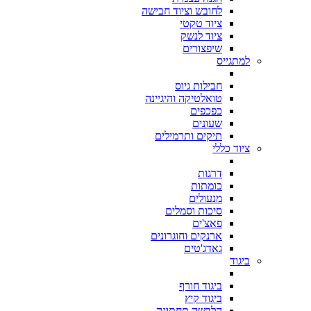
לחובש וציוד חבישה
ציוד טקטי
ציוד לנשק
שיפצורים
למתגייס
חבילות גיוס
טואלטיקה והיגיינה
כפכפים
שעונים
תיקים ותרמילים
ציוד כללי
דרגות
כומתות
מנעולים
סיכות וסמלים
פאצ'ים
ארנקים וחוגרונים
גאדג'טים
ביגוד
ביגוד חורף
ביגוד קיץ
הלבשה תחתונה