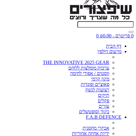
0 פריט\ים - ₪0.00
0
דף הבית
מרעום דולפין
THE INNOVATIVE 2025 GEAR
ערכות מומלצות ללוחם
ווסטים / אפודי לחימה
מיגון קרמי
פאוצ'ים ופונדות
רצועות לנשק
תיקים
פקלים
עזרים
ביגוד וסופטשלים
F.A.B DEFENCE
אביזרי מחסנית
ידיות אחיזה אחוריות