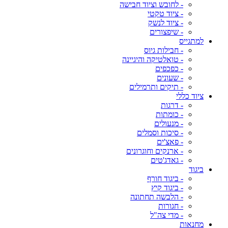
- לחובש וציוד חבישה
- ציוד טקטי
- ציוד לנשק
- שיפצורים
למתגייס
- חבילות גיוס
- טואלטיקה והיגיינה
- כפכפים
- שעונים
- תיקים ותרמילים
ציוד כללי
- דרגות
- כומתות
- מנעולים
- סיכות וסמלים
- פאצ'ים
- ארנקים וחוגרונים
- גאדג'טים
ביגוד
- ביגוד חורף
- ביגוד קיץ
- הלבשה תחתונה
- חגורות
- מדי צה"ל
מחנאות