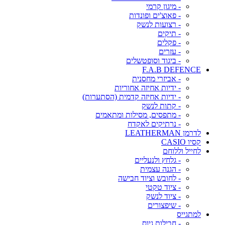
- מיגון קרמי
- פאוצ'ים ופונדות
- רצועות לנשק
- תיקים
- פקלים
- עזרים
- ביגוד וסופטשלים
F.A.B DEFENCE
- אביזרי מחסנית
- ידיות אחיזה אחוריות
- ידיות אחיזה קדמית (הסתערות)
- קתות לנשק
- מתפסים, מסילות ומתאמים
- נרתיקים לאקדח
לדרמן LEATHERMAN
קסיו CASIO
לחייל וללוחם
- גלחץ ולנעליים
- הגנה עצמית
- לחובש וציוד חבישה
- ציוד טקטי
- ציוד לנשק
- שיפצורים
למתגייס
- חבילות גיוס