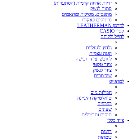
ידיות אחיזה קדמית (הסתערות)
קתות לנשק
מתפסים, מסילות ומתאמים
נרתיקים לאקדח
לדרמן LEATHERMAN
קסיו CASIO
לחייל וללוחם
גלחץ ולנעליים
הגנה עצמית
לחובש וציוד חבישה
ציוד טקטי
ציוד לנשק
שיפצורים
למתגייס
חבילות גיוס
טואלטיקה והיגיינה
כפכפים
שעונים
תיקים ותרמילים
ציוד כללי
דרגות
כומתות