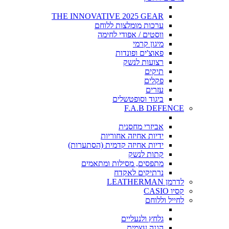
THE INNOVATIVE 2025 GEAR
ערכות מומלצות ללוחם
ווסטים / אפודי לחימה
מיגון קרמי
פאוצ'ים ופונדות
רצועות לנשק
תיקים
פקלים
עזרים
ביגוד וסופטשלים
F.A.B DEFENCE
אביזרי מחסנית
ידיות אחיזה אחוריות
ידיות אחיזה קדמית (הסתערות)
קתות לנשק
מתפסים, מסילות ומתאמים
נרתיקים לאקדח
לדרמן LEATHERMAN
קסיו CASIO
לחייל וללוחם
גלחץ ולנעליים
הגנה עצמית