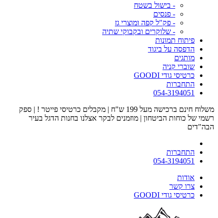
- בישול בשטח
- פנסים
- פק"ל קפה ומוצרי גז
- שלוקרים ובקבוקי שתיה
פיתוח תמונות
הדפסה על ביגוד
מותגים
שוברי קניה
כרטיסי גודי GOODI
התחברות
054-3194051
משלוח חינם ברכישה מעל 199 ש"ח | מקבלים כרטיסי פייטר ! | ספק
רשמי של כוחות הביטחון | מוזמנים לבקר אצלנו בחנות הדגל בעיר
הבה"דים
התחברות
054-3194051
אודות
צרו קשר
כרטיסי גודי GOODI