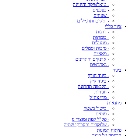
- טואלטיקה והיגיינה
- כפכפים
- שעונים
- תיקים ותרמילים
ציוד כללי
- דרגות
- כומתות
- מנעולים
- סיכות וסמלים
- פאצ'ים
- ארנקים וחוגרונים
- גאדג'טים
ביגוד
- ביגוד חורף
- ביגוד קיץ
- הלבשה תחתונה
- חגורות
- מדי צה"ל
מחנאות
- בישול בשטח
- פנסים
- פק"ל קפה ומוצרי גז
- שלוקרים ובקבוקי שתיה
פיתוח תמונות
הדפסה על ביגוד