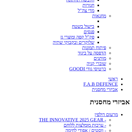
חגורות
מדי צה"ל
מחנאות
בישול בשטח
פנסים
פק"ל קפה ומוצרי גז
שלוקרים ובקבוקי שתיה
פיתוח תמונות
הדפסה על ביגוד
מותגים
שוברי קניה
כרטיסי גודי GOODI
ראשי
F.A.B DEFENCE
אביזרי מחסנית
אביזרי מחסנית
מרעום דולפין
- THE INNOVATIVE 2025 GEAR
- ערכות מומלצות ללוחם
- ווסטים / אפודי לחימה