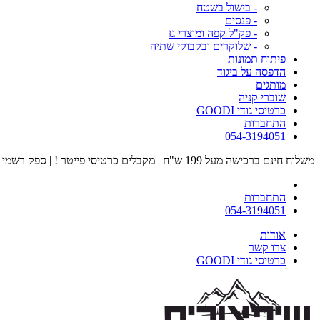
- בישול בשטח
- פנסים
- פק"ל קפה ומוצרי גז
- שלוקרים ובקבוקי שתיה
פיתוח תמונות
הדפסה על ביגוד
מותגים
שוברי קניה
כרטיסי גודי GOODI
התחברות
054-3194051
משלוח חינם ברכישה מעל 199 ש"ח | מקבלים כרטיסי פייטר ! | ספק רשמי של כוחות הביטחון | מוזמנים לבקר אצלנו בחנות הדגל בעיר הבה"דים
התחברות
054-3194051
אודות
צרו קשר
כרטיסי גודי GOODI