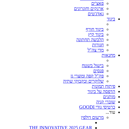
פאצ'ים
ארנקים וחוגרונים
גאדג'טים
ביגוד
ביגוד חורף
ביגוד קיץ
הלבשה תחתונה
חגורות
מדי צה"ל
מחנאות
בישול בשטח
פנסים
פק"ל קפה ומוצרי גז
שלוקרים ובקבוקי שתיה
פיתוח תמונות
הדפסה על ביגוד
מותגים
שוברי קניה
כרטיסי גודי GOODI
עוד...
מרעום דולפין
THE INNOVATIVE 2025 GEAR