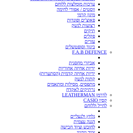
ערכות מומלצות ללוחם
ווסטים / אפודי לחימה
מיגון קרמי
פאוצ'ים ופונדות
רצועות לנשק
תיקים
פקלים
עזרים
ביגוד וסופטשלים
F.A.B DEFENCE
אביזרי מחסנית
ידיות אחיזה אחוריות
ידיות אחיזה קדמית (הסתערות)
קתות לנשק
מתפסים, מסילות ומתאמים
נרתיקים לאקדח
לדרמן LEATHERMAN
קסיו CASIO
לחייל וללוחם
גלחץ ולנעליים
הגנה עצמית
לחובש וציוד חבישה
ציוד טקטי