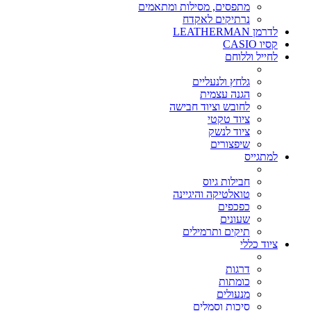
מתפסים, מסילות ומתאמים
נרתיקים לאקדח
לדרמן LEATHERMAN
קסיו CASIO
לחייל וללוחם
גלחץ ולנעליים
הגנה עצמית
לחובש וציוד חבישה
ציוד טקטי
ציוד לנשק
שיפצורים
למתגייס
חבילות גיוס
טואלטיקה והיגיינה
כפכפים
שעונים
תיקים ותרמילים
ציוד כללי
דרגות
כומתות
מנעולים
סיכות וסמלים