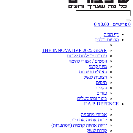
0 פריט\ים - ₪0.00
0
דף הבית
מרעום דולפין
THE INNOVATIVE 2025 GEAR
ערכות מומלצות ללוחם
ווסטים / אפודי לחימה
מיגון קרמי
פאוצ'ים ופונדות
רצועות לנשק
תיקים
פקלים
עזרים
ביגוד וסופטשלים
F.A.B DEFENCE
אביזרי מחסנית
ידיות אחיזה אחוריות
ידיות אחיזה קדמית (הסתערות)
קתות לנשק