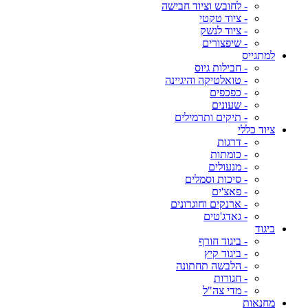
- לחובש וציוד חבישה
- ציוד טקטי
- ציוד לנשק
- שיפצורים
למתגייס
- חבילות גיוס
- טואלטיקה והיגיינה
- כפכפים
- שעונים
- תיקים ותרמילים
ציוד כללי
- דרגות
- כומתות
- מנעולים
- סיכות וסמלים
- פאצ'ים
- ארנקים וחוגרונים
- גאדג'טים
ביגוד
- ביגוד חורף
- ביגוד קיץ
- הלבשה תחתונה
- חגורות
- מדי צה"ל
מחנאות