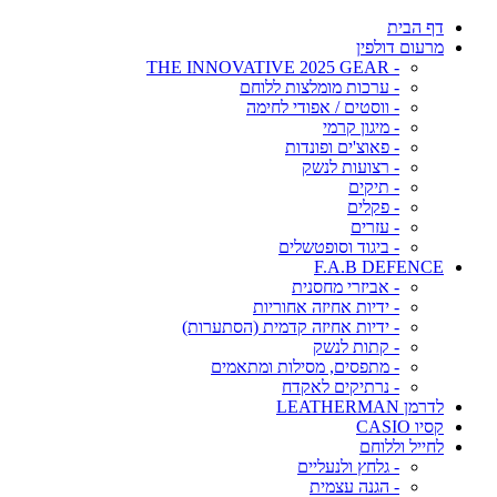
דף הבית
מרעום דולפין
- THE INNOVATIVE 2025 GEAR
- ערכות מומלצות ללוחם
- ווסטים / אפודי לחימה
- מיגון קרמי
- פאוצ'ים ופונדות
- רצועות לנשק
- תיקים
- פקלים
- עזרים
- ביגוד וסופטשלים
F.A.B DEFENCE
- אביזרי מחסנית
- ידיות אחיזה אחוריות
- ידיות אחיזה קדמית (הסתערות)
- קתות לנשק
- מתפסים, מסילות ומתאמים
- נרתיקים לאקדח
לדרמן LEATHERMAN
קסיו CASIO
לחייל וללוחם
- גלחץ ולנעליים
- הגנה עצמית