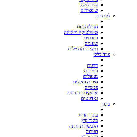
ציוד לנשק
שיפצורים
למתגייס
חבילות גיוס
טואלטיקה והיגיינה
כפכפים
שעונים
תיקים ותרמילים
ציוד כללי
דרגות
כומתות
מנעולים
סיכות וסמלים
פאצ'ים
ארנקים וחוגרונים
גאדג'טים
ביגוד
ביגוד חורף
ביגוד קיץ
הלבשה תחתונה
חגורות
מדי צה"ל