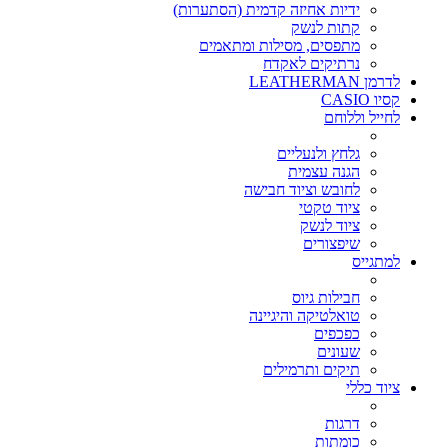
ידיות אחיזה קדמית (הסתערות)
קתות לנשק
מתפסים, מסילות ומתאמים
נרתיקים לאקדח
לדרמן LEATHERMAN
קסיו CASIO
לחייל וללוחם
גלחץ ולנעליים
הגנה עצמית
לחובש וציוד חבישה
ציוד טקטי
ציוד לנשק
שיפצורים
למתגייס
חבילות גיוס
טואלטיקה והיגיינה
כפכפים
שעונים
תיקים ותרמילים
ציוד כללי
דרגות
כומתות