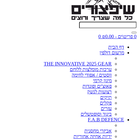
0 פריט\ים - ₪0.00
0
דף הבית
מרעום דולפין
THE INNOVATIVE 2025 GEAR
ערכות מומלצות ללוחם
ווסטים / אפודי לחימה
מיגון קרמי
פאוצ'ים ופונדות
רצועות לנשק
תיקים
פקלים
עזרים
ביגוד וסופטשלים
F.A.B DEFENCE
אביזרי מחסנית
ידיות אחיזה אחוריות