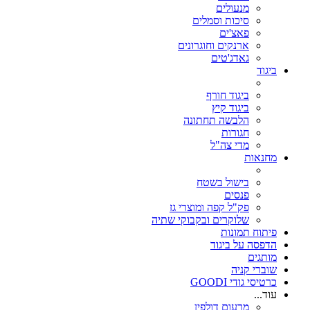
מנעולים
סיכות וסמלים
פאצ'ים
ארנקים וחוגרונים
גאדג'טים
ביגוד
ביגוד חורף
ביגוד קיץ
הלבשה תחתונה
חגורות
מדי צה"ל
מחנאות
בישול בשטח
פנסים
פק"ל קפה ומוצרי גז
שלוקרים ובקבוקי שתיה
פיתוח תמונות
הדפסה על ביגוד
מותגים
שוברי קניה
כרטיסי גודי GOODI
עוד...
מרעום דולפין