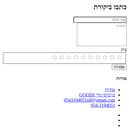
כתבו ביקורת
ציון
שמירה
אודות
אודות
כרטיסי גודי GOODI
0543194051idf@gmail.com
054-3194051