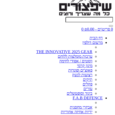
0 פריט\ים - ₪0.00
0
דף הבית
מרעום דולפין
THE INNOVATIVE 2025 GEAR
ערכות מומלצות ללוחם
ווסטים / אפודי לחימה
מיגון קרמי
פאוצ'ים ופונדות
רצועות לנשק
תיקים
פקלים
עזרים
ביגוד וסופטשלים
F.A.B DEFENCE
אביזרי מחסנית
ידיות אחיזה אחוריות