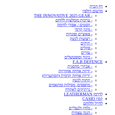
דף הבית
מרעום דולפין
- THE INNOVATIVE 2025 GEAR
- ערכות מומלצות ללוחם
- ווסטים / אפודי לחימה
- מיגון קרמי
- פאוצ'ים ופונדות
- רצועות לנשק
- תיקים
- פקלים
- עזרים
- ביגוד וסופטשלים
F.A.B DEFENCE
- אביזרי מחסנית
- ידיות אחיזה אחוריות
- ידיות אחיזה קדמית (הסתערות)
- קתות לנשק
- מתפסים, מסילות ומתאמים
- נרתיקים לאקדח
לדרמן LEATHERMAN
קסיו CASIO
לחייל וללוחם
- גלחץ ולנעליים
- הגנה עצמית