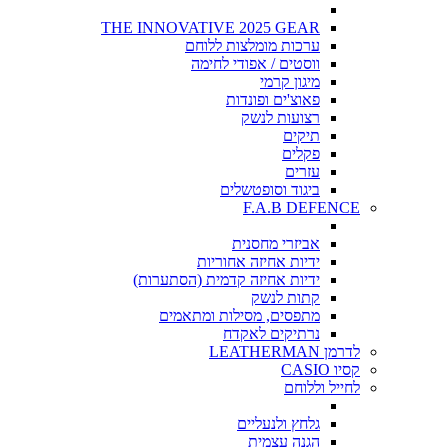
THE INNOVATIVE 2025 GEAR
ערכות מומלצות ללוחם
ווסטים / אפודי לחימה
מיגון קרמי
פאוצ'ים ופונדות
רצועות לנשק
תיקים
פקלים
עזרים
ביגוד וסופטשלים
F.A.B DEFENCE
אביזרי מחסנית
ידיות אחיזה אחוריות
ידיות אחיזה קדמית (הסתערות)
קתות לנשק
מתפסים, מסילות ומתאמים
נרתיקים לאקדח
לדרמן LEATHERMAN
קסיו CASIO
לחייל וללוחם
גלחץ ולנעליים
הגנה עצמית