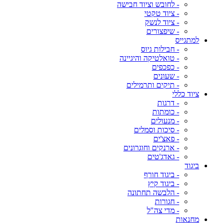
- לחובש וציוד חבישה
- ציוד טקטי
- ציוד לנשק
- שיפצורים
למתגייס
- חבילות גיוס
- טואלטיקה והיגיינה
- כפכפים
- שעונים
- תיקים ותרמילים
ציוד כללי
- דרגות
- כומתות
- מנעולים
- סיכות וסמלים
- פאצ'ים
- ארנקים וחוגרונים
- גאדג'טים
ביגוד
- ביגוד חורף
- ביגוד קיץ
- הלבשה תחתונה
- חגורות
- מדי צה"ל
מחנאות