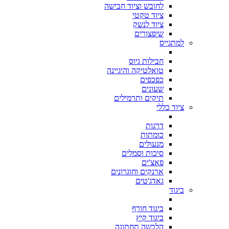
לחובש וציוד חבישה
ציוד טקטי
ציוד לנשק
שיפצורים
למתגייס
חבילות גיוס
טואלטיקה והיגיינה
כפכפים
שעונים
תיקים ותרמילים
ציוד כללי
דרגות
כומתות
מנעולים
סיכות וסמלים
פאצ'ים
ארנקים וחוגרונים
גאדג'טים
ביגוד
ביגוד חורף
ביגוד קיץ
הלבשה תחתונה