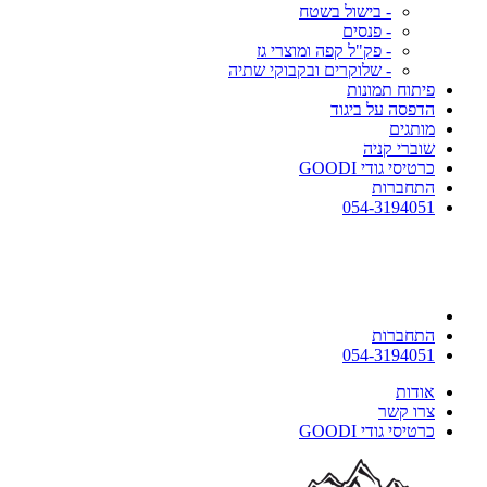
- בישול בשטח
- פנסים
- פק"ל קפה ומוצרי גז
- שלוקרים ובקבוקי שתיה
פיתוח תמונות
הדפסה על ביגוד
מותגים
שוברי קניה
כרטיסי גודי GOODI
התחברות
054-3194051
התחברות
054-3194051
אודות
צרו קשר
כרטיסי גודי GOODI