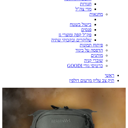
חגורות
מדי צה"ל
מחנאות
בישול בשטח
פנסים
פק"ל קפה ומוצרי גז
שלוקרים ובקבוקי שתיה
פיתוח תמונות
הדפסה על ביגוד
מותגים
שוברי קניה
כרטיסי גודי GOODI
ראשי
תיק צב עליון מרעום דולפין