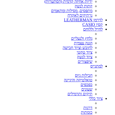
ידיות אחיזה קדמית (הסתערות)
קתות לנשק
מתפסים, מסילות ומתאמים
נרתיקים לאקדח
לדרמן LEATHERMAN
קסיו CASIO
לחייל וללוחם
גלחץ ולנעליים
הגנה עצמית
לחובש וציוד חבישה
ציוד טקטי
ציוד לנשק
שיפצורים
למתגייס
חבילות גיוס
טואלטיקה והיגיינה
כפכפים
שעונים
תיקים ותרמילים
ציוד כללי
דרגות
כומתות