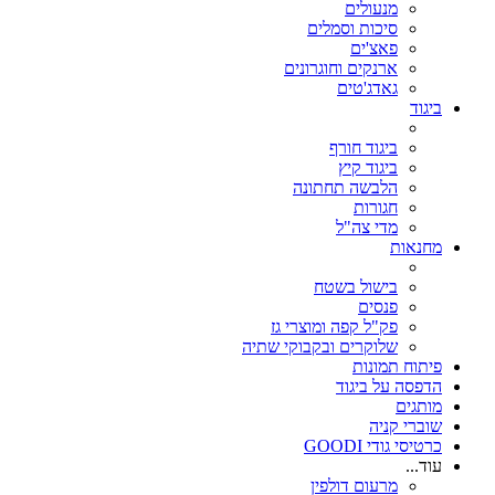
מנעולים
סיכות וסמלים
פאצ'ים
ארנקים וחוגרונים
גאדג'טים
ביגוד
ביגוד חורף
ביגוד קיץ
הלבשה תחתונה
חגורות
מדי צה"ל
מחנאות
בישול בשטח
פנסים
פק"ל קפה ומוצרי גז
שלוקרים ובקבוקי שתיה
פיתוח תמונות
הדפסה על ביגוד
מותגים
שוברי קניה
כרטיסי גודי GOODI
עוד...
מרעום דולפין