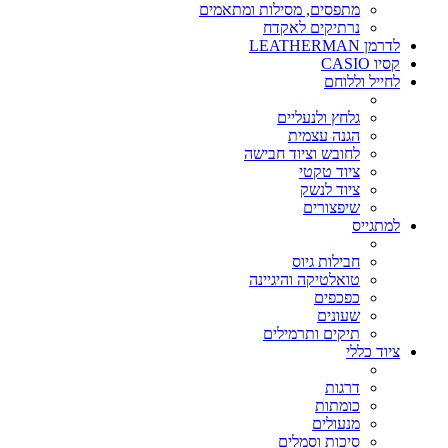
מתפסים, מסילות ומתאמים
נרתיקים לאקדח
לדרמן LEATHERMAN
קסיו CASIO
לחייל וללוחם
גלחץ ולנעליים
הגנה עצמית
לחובש וציוד חבישה
ציוד טקטי
ציוד לנשק
שיפצורים
למתגייס
חבילות גיוס
טואלטיקה והיגיינה
כפכפים
שעונים
תיקים ותרמילים
ציוד כללי
דרגות
כומתות
מנעולים
סיכות וסמלים