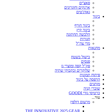
פאצ'ים
ארנקים וחוגרונים
גאדג'טים
ביגוד
ביגוד חורף
ביגוד קיץ
הלבשה תחתונה
חגורות
מדי צה"ל
מחנאות
בישול בשטח
פנסים
פק"ל קפה ומוצרי גז
שלוקרים ובקבוקי שתיה
פיתוח תמונות
הדפסה על ביגוד
מותגים
שוברי קניה
כרטיסי גודי GOODI
עוד...
מרעום דולפין
THE INNOVATIVE 2025 GEAR