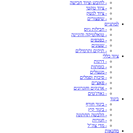
- לחובש וציוד חבישה
- ציוד טקטי
- ציוד לנשק
- שיפצורים
למתגייס
- חבילות גיוס
- טואלטיקה והיגיינה
- כפכפים
- שעונים
- תיקים ותרמילים
ציוד כללי
- דרגות
- כומתות
- מנעולים
- סיכות וסמלים
- פאצ'ים
- ארנקים וחוגרונים
- גאדג'טים
ביגוד
- ביגוד חורף
- ביגוד קיץ
- הלבשה תחתונה
- חגורות
- מדי צה"ל
מחנאות