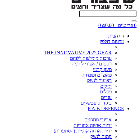
0 פריט\ים - ₪0.00
0
דף הבית
מרעום דולפין
THE INNOVATIVE 2025 GEAR
ערכות מומלצות ללוחם
ווסטים / אפודי לחימה
מיגון קרמי
פאוצ'ים ופונדות
רצועות לנשק
תיקים
פקלים
עזרים
ביגוד וסופטשלים
F.A.B DEFENCE
אביזרי מחסנית
ידיות אחיזה אחוריות
ידיות אחיזה קדמית (הסתערות)
קתות לנשק