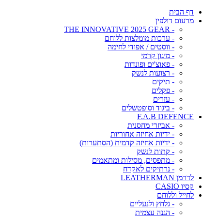
דף הבית
מרעום דולפין
- THE INNOVATIVE 2025 GEAR
- ערכות מומלצות ללוחם
- ווסטים / אפודי לחימה
- מיגון קרמי
- פאוצ'ים ופונדות
- רצועות לנשק
- תיקים
- פקלים
- עזרים
- ביגוד וסופטשלים
F.A.B DEFENCE
- אביזרי מחסנית
- ידיות אחיזה אחוריות
- ידיות אחיזה קדמית (הסתערות)
- קתות לנשק
- מתפסים, מסילות ומתאמים
- נרתיקים לאקדח
לדרמן LEATHERMAN
קסיו CASIO
לחייל וללוחם
- גלחץ ולנעליים
- הגנה עצמית