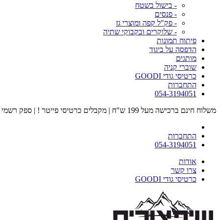
- בישול בשטח
- פנסים
- פק"ל קפה ומוצרי גז
- שלוקרים ובקבוקי שתיה
פיתוח תמונות
הדפסה על ביגוד
מותגים
שוברי קניה
כרטיסי גודי GOODI
התחברות
054-3194051
משלוח חינם ברכישה מעל 199 ש"ח | מקבלים כרטיסי פייטר ! | ספק רשמי של כוחות הביטחון | מוזמנים לבקר אצלנו בחנות הדגל בעיר הבה"דים
התחברות
054-3194051
אודות
צרו קשר
כרטיסי גודי GOODI