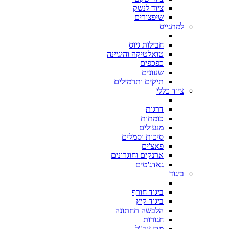
ציוד לנשק
שיפצורים
למתגייס
חבילות גיוס
טואלטיקה והיגיינה
כפכפים
שעונים
תיקים ותרמילים
ציוד כללי
דרגות
כומתות
מנעולים
סיכות וסמלים
פאצ'ים
ארנקים וחוגרונים
גאדג'טים
ביגוד
ביגוד חורף
ביגוד קיץ
הלבשה תחתונה
חגורות
מדי צה"ל