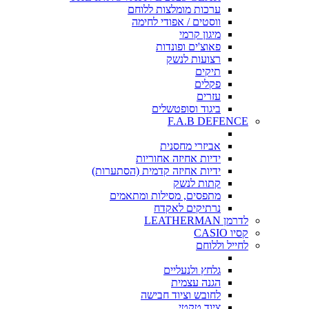
ערכות מומלצות ללוחם
ווסטים / אפודי לחימה
מיגון קרמי
פאוצ'ים ופונדות
רצועות לנשק
תיקים
פקלים
עזרים
ביגוד וסופטשלים
F.A.B DEFENCE
אביזרי מחסנית
ידיות אחיזה אחוריות
ידיות אחיזה קדמית (הסתערות)
קתות לנשק
מתפסים, מסילות ומתאמים
נרתיקים לאקדח
לדרמן LEATHERMAN
קסיו CASIO
לחייל וללוחם
גלחץ ולנעליים
הגנה עצמית
לחובש וציוד חבישה
ציוד טקטי