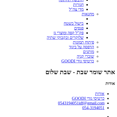
חגורות
מדי צה"ל
מחנאות
בישול בשטח
פנסים
פק"ל קפה ומוצרי גז
שלוקרים ובקבוקי שתיה
פיתוח תמונות
הדפסה על ביגוד
מותגים
שוברי קניה
כרטיסי גודי GOODI
אתר שומר שבת - שבת שלום
אודות
אודות
כרטיסי גודי GOODI
0543194051idf@gmail.com
054-3194051