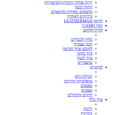
ידיות אחיזה קדמית (הסתערות)
קתות לנשק
מתפסים, מסילות ומתאמים
נרתיקים לאקדח
לדרמן LEATHERMAN
קסיו CASIO
לחייל וללוחם
גלחץ ולנעליים
הגנה עצמית
לחובש וציוד חבישה
ציוד טקטי
ציוד לנשק
שיפצורים
למתגייס
חבילות גיוס
טואלטיקה והיגיינה
כפכפים
שעונים
תיקים ותרמילים
ציוד כללי
דרגות
כומתות