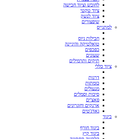
לחובש וציוד חבישה
ציוד טקטי
ציוד לנשק
שיפצורים
למתגייס
חבילות גיוס
טואלטיקה והיגיינה
כפכפים
שעונים
תיקים ותרמילים
ציוד כללי
דרגות
כומתות
מנעולים
סיכות וסמלים
פאצ'ים
ארנקים וחוגרונים
גאדג'טים
ביגוד
ביגוד חורף
ביגוד קיץ
הלבשה תחתונה