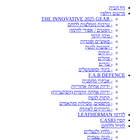
דף הבית
מרעום דולפין
- THE INNOVATIVE 2025 GEAR
- ערכות מומלצות ללוחם
- ווסטים / אפודי לחימה
- מיגון קרמי
- פאוצ'ים ופונדות
- רצועות לנשק
- תיקים
- פקלים
- עזרים
- ביגוד וסופטשלים
F.A.B DEFENCE
- אביזרי מחסנית
- ידיות אחיזה אחוריות
- ידיות אחיזה קדמית (הסתערות)
- קתות לנשק
- מתפסים, מסילות ומתאמים
- נרתיקים לאקדח
לדרמן LEATHERMAN
קסיו CASIO
לחייל וללוחם
- גלחץ ולנעליים
- הגנה עצמית