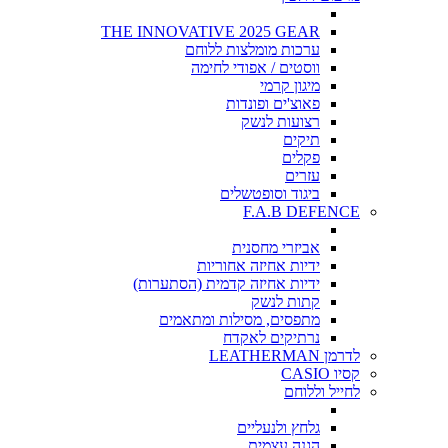
THE INNOVATIVE 2025 GEAR
ערכות מומלצות ללוחם
ווסטים / אפודי לחימה
מיגון קרמי
פאוצ'ים ופונדות
רצועות לנשק
תיקים
פקלים
עזרים
ביגוד וסופטשלים
F.A.B DEFENCE
אביזרי מחסנית
ידיות אחיזה אחוריות
ידיות אחיזה קדמית (הסתערות)
קתות לנשק
מתפסים, מסילות ומתאמים
נרתיקים לאקדח
לדרמן LEATHERMAN
קסיו CASIO
לחייל וללוחם
גלחץ ולנעליים
הגנה עצמית