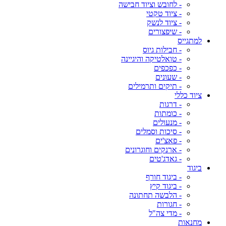
- לחובש וציוד חבישה
- ציוד טקטי
- ציוד לנשק
- שיפצורים
למתגייס
- חבילות גיוס
- טואלטיקה והיגיינה
- כפכפים
- שעונים
- תיקים ותרמילים
ציוד כללי
- דרגות
- כומתות
- מנעולים
- סיכות וסמלים
- פאצ'ים
- ארנקים וחוגרונים
- גאדג'טים
ביגוד
- ביגוד חורף
- ביגוד קיץ
- הלבשה תחתונה
- חגורות
- מדי צה"ל
מחנאות