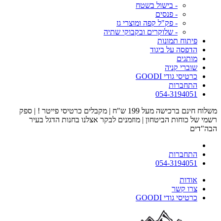
- בישול בשטח
- פנסים
- פק"ל קפה ומוצרי גז
- שלוקרים ובקבוקי שתיה
פיתוח תמונות
הדפסה על ביגוד
מותגים
שוברי קניה
כרטיסי גודי GOODI
התחברות
054-3194051
משלוח חינם ברכישה מעל 199 ש"ח | מקבלים כרטיסי פייטר ! | ספק
רשמי של כוחות הביטחון | מוזמנים לבקר אצלנו בחנות הדגל בעיר
הבה"דים
התחברות
054-3194051
אודות
צרו קשר
כרטיסי גודי GOODI