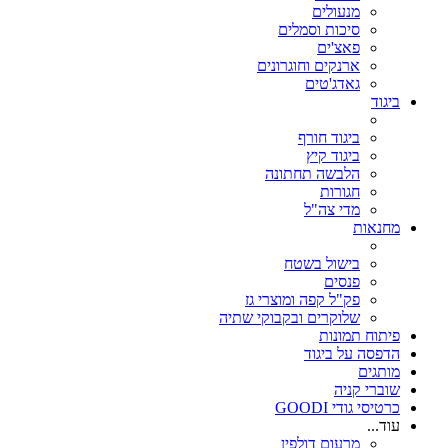
מנעולים
סיכות וסמלים
פאצ'ים
ארנקים וחוגרונים
גאדג'טים
ביגוד
ביגוד חורף
ביגוד קיץ
הלבשה תחתונה
חגורות
מדי צה"ל
מחנאות
בישול בשטח
פנסים
פק"ל קפה ומוצרי גז
שלוקרים ובקבוקי שתיה
פיתוח תמונות
הדפסה על ביגוד
מותגים
שוברי קניה
כרטיסי גודי GOODI
עוד...
מרעום דולפין