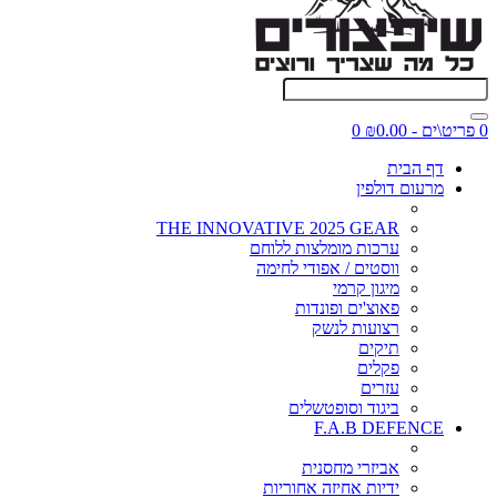
0 פריט\ים - ₪0.00
0
דף הבית
מרעום דולפין
THE INNOVATIVE 2025 GEAR
ערכות מומלצות ללוחם
ווסטים / אפודי לחימה
מיגון קרמי
פאוצ'ים ופונדות
רצועות לנשק
תיקים
פקלים
עזרים
ביגוד וסופטשלים
F.A.B DEFENCE
אביזרי מחסנית
ידיות אחיזה אחוריות