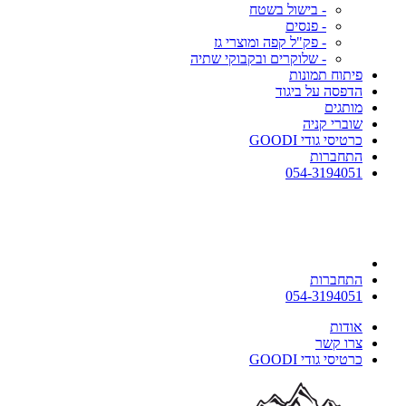
- בישול בשטח
- פנסים
- פק"ל קפה ומוצרי גז
- שלוקרים ובקבוקי שתיה
פיתוח תמונות
הדפסה על ביגוד
מותגים
שוברי קניה
כרטיסי גודי GOODI
התחברות
054-3194051
התחברות
054-3194051
אודות
צרו קשר
כרטיסי גודי GOODI