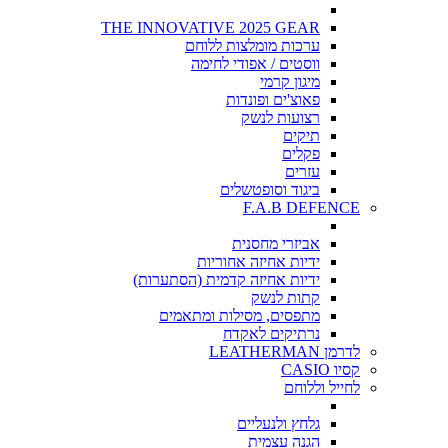
THE INNOVATIVE 2025 GEAR
ערכות מומלצות ללוחם
ווסטים / אפודי לחימה
מיגון קרמי
פאוצ'ים ופונדות
רצועות לנשק
תיקים
פקלים
עזרים
ביגוד וסופטשלים
F.A.B DEFENCE
אביזרי מחסנית
ידיות אחיזה אחוריות
ידיות אחיזה קדמית (הסתערות)
קתות לנשק
מתפסים, מסילות ומתאמים
נרתיקים לאקדח
לדרמן LEATHERMAN
קסיו CASIO
לחייל וללוחם
גלחץ ולנעליים
הגנה עצמית