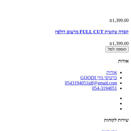
00
₪1,399.00
קסדה טקטית FULL CUT מרעום דולפין
חג
00
₪1,399.00
הוספה לסל
אודות
אודות
כרטיסי גודי GOODI
0543194051idf@gmail.com
054-3194051
שירות לקוחות