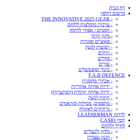
דף הבית
מרעום דולפין
- THE INNOVATIVE 2025 GEAR
- ערכות מומלצות ללוחם
- ווסטים / אפודי לחימה
- מיגון קרמי
- פאוצ'ים ופונדות
- רצועות לנשק
- תיקים
- פקלים
- עזרים
- ביגוד וסופטשלים
F.A.B DEFENCE
- אביזרי מחסנית
- ידיות אחיזה אחוריות
- ידיות אחיזה קדמית (הסתערות)
- קתות לנשק
- מתפסים, מסילות ומתאמים
- נרתיקים לאקדח
לדרמן LEATHERMAN
קסיו CASIO
לחייל וללוחם
- גלחץ ולנעליים
- הגנה עצמית