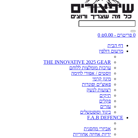
0 פריט\ים - ₪0.00
0
דף הבית
מרעום דולפין
THE INNOVATIVE 2025 GEAR
ערכות מומלצות ללוחם
ווסטים / אפודי לחימה
מיגון קרמי
פאוצ'ים ופונדות
רצועות לנשק
תיקים
פקלים
עזרים
ביגוד וסופטשלים
F.A.B DEFENCE
אביזרי מחסנית
ידיות אחיזה אחוריות