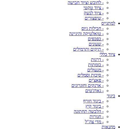
- לחובש וציוד חבישה
- ציוד טקטי
- ציוד לנשק
- שיפצורים
למתגייס
- חבילות גיוס
- טואלטיקה והיגיינה
- כפכפים
- שעונים
- תיקים ותרמילים
ציוד כללי
- דרגות
- כומתות
- מנעולים
- סיכות וסמלים
- פאצ'ים
- ארנקים וחוגרונים
- גאדג'טים
ביגוד
- ביגוד חורף
- ביגוד קיץ
- הלבשה תחתונה
- חגורות
- מדי צה"ל
מחנאות