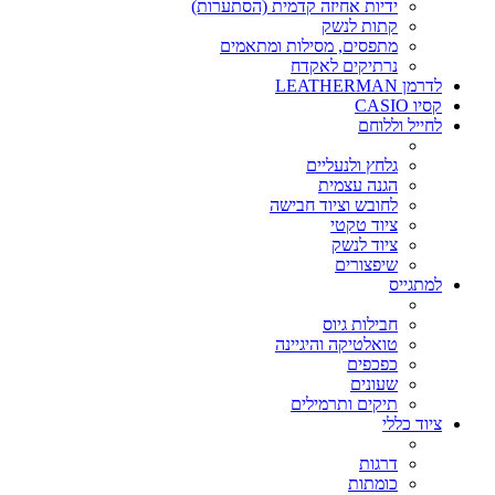
ידיות אחיזה קדמית (הסתערות)
קתות לנשק
מתפסים, מסילות ומתאמים
נרתיקים לאקדח
לדרמן LEATHERMAN
קסיו CASIO
לחייל וללוחם
גלחץ ולנעליים
הגנה עצמית
לחובש וציוד חבישה
ציוד טקטי
ציוד לנשק
שיפצורים
למתגייס
חבילות גיוס
טואלטיקה והיגיינה
כפכפים
שעונים
תיקים ותרמילים
ציוד כללי
דרגות
כומתות