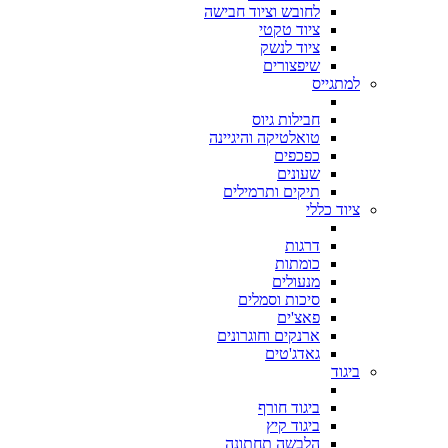
לחובש וציוד חבישה
ציוד טקטי
ציוד לנשק
שיפצורים
למתגייס
חבילות גיוס
טואלטיקה והיגיינה
כפכפים
שעונים
תיקים ותרמילים
ציוד כללי
דרגות
כומתות
מנעולים
סיכות וסמלים
פאצ'ים
ארנקים וחוגרונים
גאדג'טים
ביגוד
ביגוד חורף
ביגוד קיץ
הלבשה תחתונה