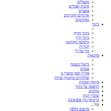
מנעולים
סיכות וסמלים
פאצ'ים
ארנקים וחוגרונים
גאדג'טים
ביגוד
ביגוד חורף
ביגוד קיץ
הלבשה תחתונה
חגורות
מדי צה"ל
מחנאות
בישול בשטח
פנסים
פק"ל קפה ומוצרי גז
שלוקרים ובקבוקי שתיה
פיתוח תמונות
הדפסה על ביגוד
מותגים
שוברי קניה
כרטיסי גודי GOODI
עוד...
מרעום דולפין