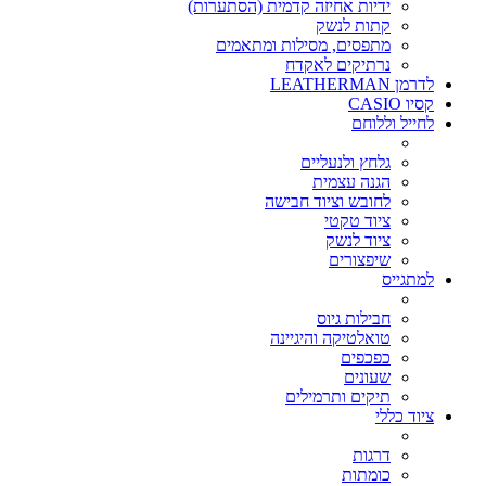
ידיות אחיזה קדמית (הסתערות)
קתות לנשק
מתפסים, מסילות ומתאמים
נרתיקים לאקדח
לדרמן LEATHERMAN
קסיו CASIO
לחייל וללוחם
גלחץ ולנעליים
הגנה עצמית
לחובש וציוד חבישה
ציוד טקטי
ציוד לנשק
שיפצורים
למתגייס
חבילות גיוס
טואלטיקה והיגיינה
כפכפים
שעונים
תיקים ותרמילים
ציוד כללי
דרגות
כומתות