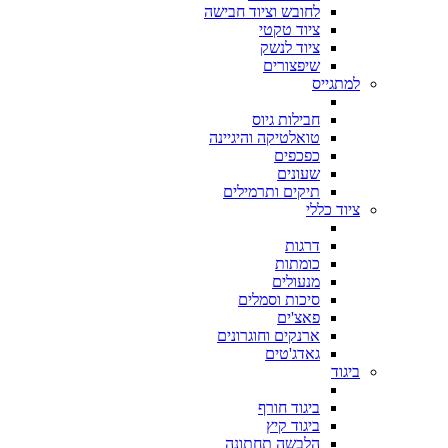
לחובש וציוד חבישה
ציוד טקטי
ציוד לנשק
שיפצורים
למתגייס
חבילות גיוס
טואלטיקה והיגיינה
כפכפים
שעונים
תיקים ותרמילים
ציוד כללי
דרגות
כומתות
מנעולים
סיכות וסמלים
פאצ'ים
ארנקים וחוגרונים
גאדג'טים
ביגוד
ביגוד חורף
ביגוד קיץ
הלבשה תחתונה