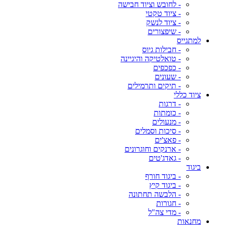
- לחובש וציוד חבישה
- ציוד טקטי
- ציוד לנשק
- שיפצורים
למתגייס
- חבילות גיוס
- טואלטיקה והיגיינה
- כפכפים
- שעונים
- תיקים ותרמילים
ציוד כללי
- דרגות
- כומתות
- מנעולים
- סיכות וסמלים
- פאצ'ים
- ארנקים וחוגרונים
- גאדג'טים
ביגוד
- ביגוד חורף
- ביגוד קיץ
- הלבשה תחתונה
- חגורות
- מדי צה"ל
מחנאות