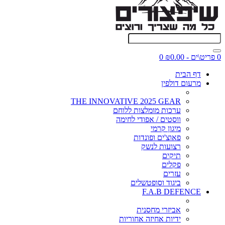
0 פריט\ים - ₪0.00
0
דף הבית
מרעום דולפין
THE INNOVATIVE 2025 GEAR
ערכות מומלצות ללוחם
ווסטים / אפודי לחימה
מיגון קרמי
פאוצ'ים ופונדות
רצועות לנשק
תיקים
פקלים
עזרים
ביגוד וסופטשלים
F.A.B DEFENCE
אביזרי מחסנית
ידיות אחיזה אחוריות