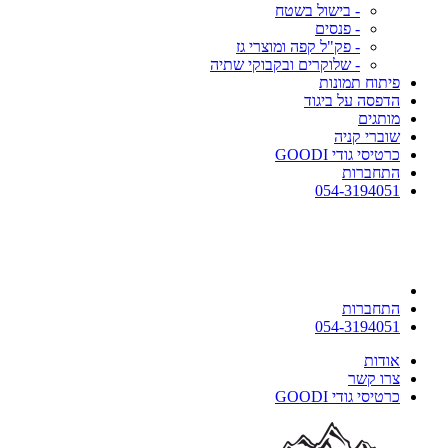
- בישול בשטח
- פנסים
- פק"ל קפה ומוצרי גז
- שלוקרים ובקבוקי שתיה
פיתוח תמונות
הדפסה על ביגוד
מותגים
שוברי קניה
כרטיסי גודי GOODI
התחברות
054-3194051
התחברות
054-3194051
אודות
צרו קשר
כרטיסי גודי GOODI