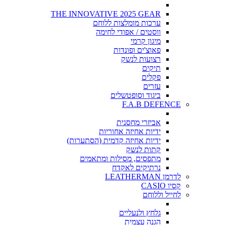
THE INNOVATIVE 2025 GEAR
ערכות מומלצות ללוחם
ווסטים / אפודי לחימה
מיגון קרמי
פאוצ'ים ופונדות
רצועות לנשק
תיקים
פקלים
עזרים
ביגוד וסופטשלים
F.A.B DEFENCE
אביזרי מחסנית
ידיות אחיזה אחוריות
ידיות אחיזה קדמית (הסתערות)
קתות לנשק
מתפסים, מסילות ומתאמים
נרתיקים לאקדח
לדרמן LEATHERMAN
קסיו CASIO
לחייל וללוחם
גלחץ ולנעליים
הגנה עצמית