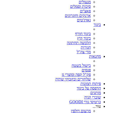
מנעולים
סיכות וסמלים
פאצ'ים
ארנקים וחוגרונים
גאדג'טים
ביגוד
ביגוד חורף
ביגוד קיץ
הלבשה תחתונה
חגורות
מדי צה"ל
מחנאות
בישול בשטח
פנסים
פק"ל קפה ומוצרי גז
שלוקרים ובקבוקי שתיה
פיתוח תמונות
הדפסה על ביגוד
מותגים
שוברי קניה
כרטיסי גודי GOODI
עוד...
מרעום דולפין