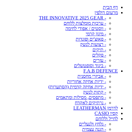
דף הבית
מרעום דולפין
- THE INNOVATIVE 2025 GEAR
- ערכות מומלצות ללוחם
- ווסטים / אפודי לחימה
- מיגון קרמי
- פאוצ'ים ופונדות
- רצועות לנשק
- תיקים
- פקלים
- עזרים
- ביגוד וסופטשלים
F.A.B DEFENCE
- אביזרי מחסנית
- ידיות אחיזה אחוריות
- ידיות אחיזה קדמית (הסתערות)
- קתות לנשק
- מתפסים, מסילות ומתאמים
- נרתיקים לאקדח
לדרמן LEATHERMAN
קסיו CASIO
לחייל וללוחם
- גלחץ ולנעליים
- הגנה עצמית