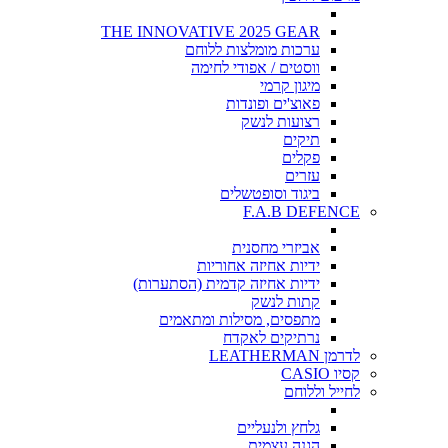
THE INNOVATIVE 2025 GEAR
ערכות מומלצות ללוחם
ווסטים / אפודי לחימה
מיגון קרמי
פאוצ'ים ופונדות
רצועות לנשק
תיקים
פקלים
עזרים
ביגוד וסופטשלים
F.A.B DEFENCE
אביזרי מחסנית
ידיות אחיזה אחוריות
ידיות אחיזה קדמית (הסתערות)
קתות לנשק
מתפסים, מסילות ומתאמים
נרתיקים לאקדח
לדרמן LEATHERMAN
קסיו CASIO
לחייל וללוחם
גלחץ ולנעליים
הגנה עצמית