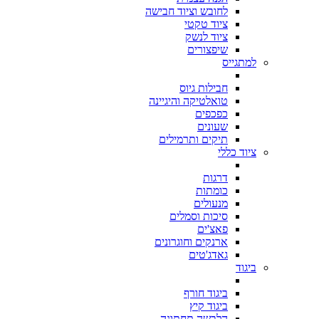
לחובש וציוד חבישה
ציוד טקטי
ציוד לנשק
שיפצורים
למתגייס
חבילות גיוס
טואלטיקה והיגיינה
כפכפים
שעונים
תיקים ותרמילים
ציוד כללי
דרגות
כומתות
מנעולים
סיכות וסמלים
פאצ'ים
ארנקים וחוגרונים
גאדג'טים
ביגוד
ביגוד חורף
ביגוד קיץ
הלבשה תחתונה