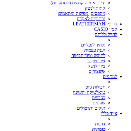
ידיות אחיזה קדמית (הסתערות)
קתות לנשק
מתפסים, מסילות ומתאמים
נרתיקים לאקדח
לדרמן LEATHERMAN
קסיו CASIO
לחייל וללוחם
גלחץ ולנעליים
הגנה עצמית
לחובש וציוד חבישה
ציוד טקטי
ציוד לנשק
שיפצורים
למתגייס
חבילות גיוס
טואלטיקה והיגיינה
כפכפים
שעונים
תיקים ותרמילים
ציוד כללי
דרגות
כומתות