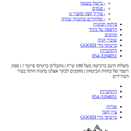
- בישול בשטח
- פנסים
- פק"ל קפה ומוצרי גז
- שלוקרים ובקבוקי שתיה
פיתוח תמונות
הדפסה על ביגוד
מותגים
שוברי קניה
כרטיסי גודי GOODI
התחברות
054-3194051
משלוח חינם ברכישה מעל 199 ש"ח | מקבלים כרטיסי פייטר ! | ספק
רשמי של כוחות הביטחון | מוזמנים לבקר אצלנו בחנות הדגל בעיר
הבה"דים
התחברות
054-3194051
אודות
צרו קשר
כרטיסי גודי GOODI