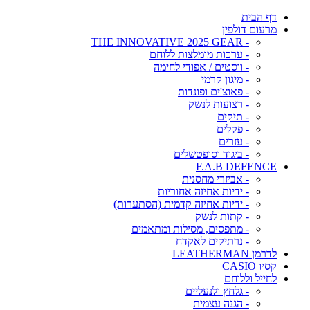
דף הבית
מרעום דולפין
- THE INNOVATIVE 2025 GEAR
- ערכות מומלצות ללוחם
- ווסטים / אפודי לחימה
- מיגון קרמי
- פאוצ'ים ופונדות
- רצועות לנשק
- תיקים
- פקלים
- עזרים
- ביגוד וסופטשלים
F.A.B DEFENCE
- אביזרי מחסנית
- ידיות אחיזה אחוריות
- ידיות אחיזה קדמית (הסתערות)
- קתות לנשק
- מתפסים, מסילות ומתאמים
- נרתיקים לאקדח
לדרמן LEATHERMAN
קסיו CASIO
לחייל וללוחם
- גלחץ ולנעליים
- הגנה עצמית