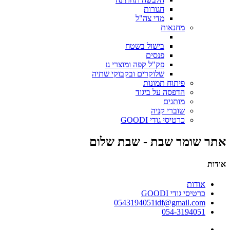
חגורות
מדי צה"ל
מחנאות
בישול בשטח
פנסים
פק"ל קפה ומוצרי גז
שלוקרים ובקבוקי שתיה
פיתוח תמונות
הדפסה על ביגוד
מותגים
שוברי קניה
כרטיסי גודי GOODI
אתר שומר שבת - שבת שלום
אודות
אודות
כרטיסי גודי GOODI
0543194051idf@gmail.com
054-3194051