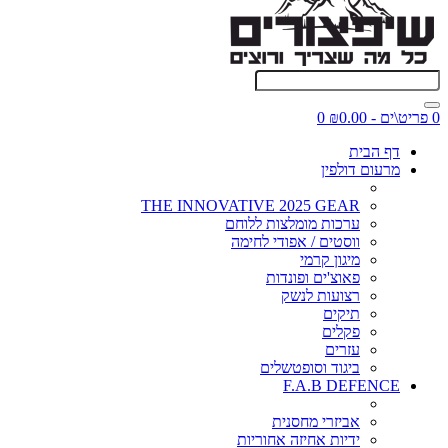
0 פריט\ים - ₪0.00
0
דף הבית
מרעום דולפין
THE INNOVATIVE 2025 GEAR
ערכות מומלצות ללוחם
ווסטים / אפודי לחימה
מיגון קרמי
פאוצ'ים ופונדות
רצועות לנשק
תיקים
פקלים
עזרים
ביגוד וסופטשלים
F.A.B DEFENCE
אביזרי מחסנית
ידיות אחיזה אחוריות