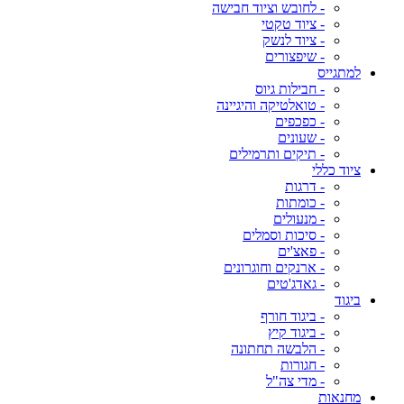
- לחובש וציוד חבישה
- ציוד טקטי
- ציוד לנשק
- שיפצורים
למתגייס
- חבילות גיוס
- טואלטיקה והיגיינה
- כפכפים
- שעונים
- תיקים ותרמילים
ציוד כללי
- דרגות
- כומתות
- מנעולים
- סיכות וסמלים
- פאצ'ים
- ארנקים וחוגרונים
- גאדג'טים
ביגוד
- ביגוד חורף
- ביגוד קיץ
- הלבשה תחתונה
- חגורות
- מדי צה"ל
מחנאות