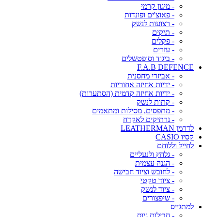
- מיגון קרמי
- פאוצ'ים ופונדות
- רצועות לנשק
- תיקים
- פקלים
- עזרים
- ביגוד וסופטשלים
F.A.B DEFENCE
- אביזרי מחסנית
- ידיות אחיזה אחוריות
- ידיות אחיזה קדמית (הסתערות)
- קתות לנשק
- מתפסים, מסילות ומתאמים
- נרתיקים לאקדח
לדרמן LEATHERMAN
קסיו CASIO
לחייל וללוחם
- גלחץ ולנעליים
- הגנה עצמית
- לחובש וציוד חבישה
- ציוד טקטי
- ציוד לנשק
- שיפצורים
למתגייס
- חבילות גיוס