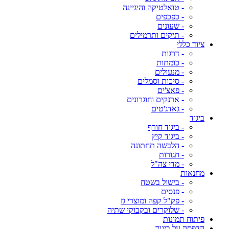
- טואלטיקה והיגיינה
- כפכפים
- שעונים
- תיקים ותרמילים
ציוד כללי
- דרגות
- כומתות
- מנעולים
- סיכות וסמלים
- פאצ'ים
- ארנקים וחוגרונים
- גאדג'טים
ביגוד
- ביגוד חורף
- ביגוד קיץ
- הלבשה תחתונה
- חגורות
- מדי צה"ל
מחנאות
- בישול בשטח
- פנסים
- פק"ל קפה ומוצרי גז
- שלוקרים ובקבוקי שתיה
פיתוח תמונות
הדפסה על ביגוד