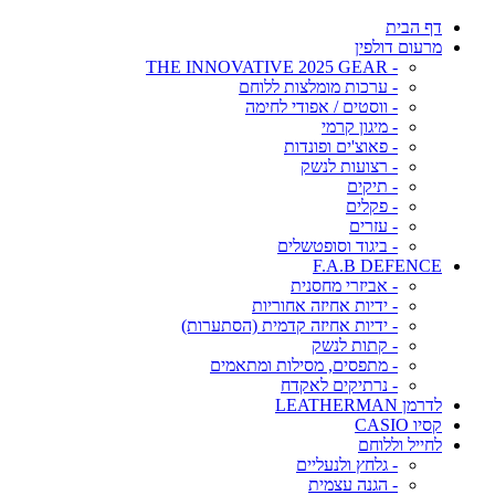
דף הבית
מרעום דולפין
- THE INNOVATIVE 2025 GEAR
- ערכות מומלצות ללוחם
- ווסטים / אפודי לחימה
- מיגון קרמי
- פאוצ'ים ופונדות
- רצועות לנשק
- תיקים
- פקלים
- עזרים
- ביגוד וסופטשלים
F.A.B DEFENCE
- אביזרי מחסנית
- ידיות אחיזה אחוריות
- ידיות אחיזה קדמית (הסתערות)
- קתות לנשק
- מתפסים, מסילות ומתאמים
- נרתיקים לאקדח
לדרמן LEATHERMAN
קסיו CASIO
לחייל וללוחם
- גלחץ ולנעליים
- הגנה עצמית