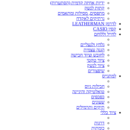
ידיות אחיזה קדמית (הסתערות)
קתות לנשק
מתפסים, מסילות ומתאמים
נרתיקים לאקדח
לדרמן LEATHERMAN
קסיו CASIO
לחייל וללוחם
גלחץ ולנעליים
הגנה עצמית
לחובש וציוד חבישה
ציוד טקטי
ציוד לנשק
שיפצורים
למתגייס
חבילות גיוס
טואלטיקה והיגיינה
כפכפים
שעונים
תיקים ותרמילים
ציוד כללי
דרגות
כומתות