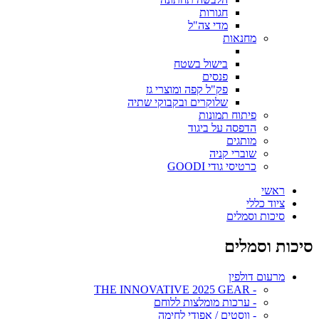
חגורות
מדי צה"ל
מחנאות
בישול בשטח
פנסים
פק"ל קפה ומוצרי גז
שלוקרים ובקבוקי שתיה
פיתוח תמונות
הדפסה על ביגוד
מותגים
שוברי קניה
כרטיסי גודי GOODI
ראשי
ציוד כללי
סיכות וסמלים
סיכות וסמלים
מרעום דולפין
- THE INNOVATIVE 2025 GEAR
- ערכות מומלצות ללוחם
- ווסטים / אפודי לחימה