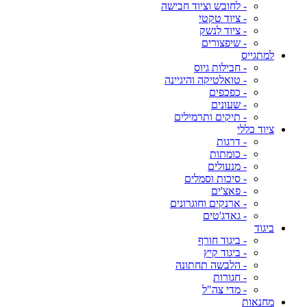
- לחובש וציוד חבישה
- ציוד טקטי
- ציוד לנשק
- שיפצורים
למתגייס
- חבילות גיוס
- טואלטיקה והיגיינה
- כפכפים
- שעונים
- תיקים ותרמילים
ציוד כללי
- דרגות
- כומתות
- מנעולים
- סיכות וסמלים
- פאצ'ים
- ארנקים וחוגרונים
- גאדג'טים
ביגוד
- ביגוד חורף
- ביגוד קיץ
- הלבשה תחתונה
- חגורות
- מדי צה"ל
מחנאות