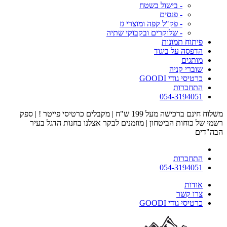
- בישול בשטח
- פנסים
- פק"ל קפה ומוצרי גז
- שלוקרים ובקבוקי שתיה
פיתוח תמונות
הדפסה על ביגוד
מותגים
שוברי קניה
כרטיסי גודי GOODI
התחברות
054-3194051
משלוח חינם ברכישה מעל 199 ש"ח | מקבלים כרטיסי פייטר ! | ספק
רשמי של כוחות הביטחון | מוזמנים לבקר אצלנו בחנות הדגל בעיר
הבה"דים
התחברות
054-3194051
אודות
צרו קשר
כרטיסי גודי GOODI