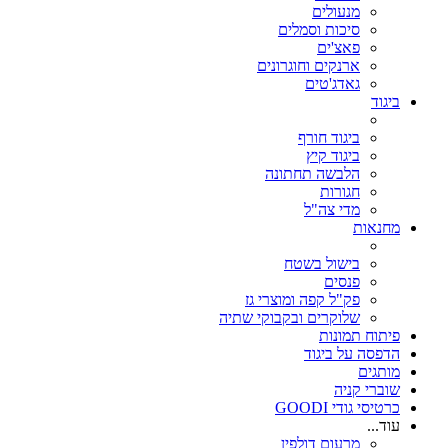
מנעולים
סיכות וסמלים
פאצ'ים
ארנקים וחוגרונים
גאדג'טים
ביגוד
ביגוד חורף
ביגוד קיץ
הלבשה תחתונה
חגורות
מדי צה"ל
מחנאות
בישול בשטח
פנסים
פק"ל קפה ומוצרי גז
שלוקרים ובקבוקי שתיה
פיתוח תמונות
הדפסה על ביגוד
מותגים
שוברי קניה
כרטיסי גודי GOODI
עוד...
מרעום דולפין