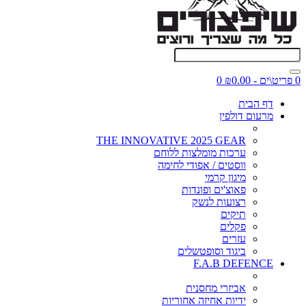
0 פריט\ים - ₪0.00
0
דף הבית
מרעום דולפין
THE INNOVATIVE 2025 GEAR
ערכות מומלצות ללוחם
ווסטים / אפודי לחימה
מיגון קרמי
פאוצ'ים ופונדות
רצועות לנשק
תיקים
פקלים
עזרים
ביגוד וסופטשלים
F.A.B DEFENCE
אביזרי מחסנית
ידיות אחיזה אחוריות