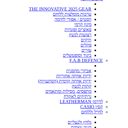
THE INNOVATIVE 2025 GEAR
ערכות מומלצות ללוחם
ווסטים / אפודי לחימה
מיגון קרמי
פאוצ'ים ופונדות
רצועות לנשק
תיקים
פקלים
עזרים
ביגוד וסופטשלים
F.A.B DEFENCE
אביזרי מחסנית
ידיות אחיזה אחוריות
ידיות אחיזה קדמית (הסתערות)
קתות לנשק
מתפסים, מסילות ומתאמים
נרתיקים לאקדח
לדרמן LEATHERMAN
קסיו CASIO
לחייל וללוחם
גלחץ ולנעליים
הגנה עצמית