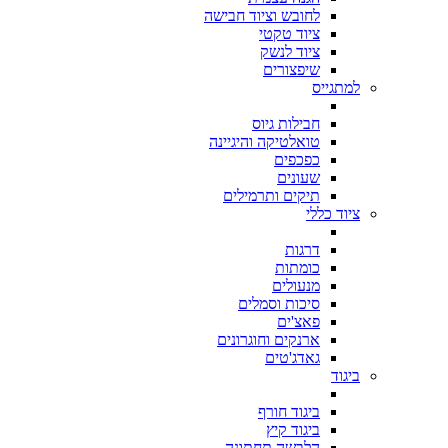
לחובש וציוד חבישה
ציוד טקטי
ציוד לנשק
שיפצורים
למתגייס
חבילות גיוס
טואלטיקה והיגיינה
כפכפים
שעונים
תיקים ותרמילים
ציוד כללי
דרגות
כומתות
מנעולים
סיכות וסמלים
פאצ'ים
ארנקים וחוגרונים
גאדג'טים
ביגוד
ביגוד חורף
ביגוד קיץ
הלבשה תחתונה