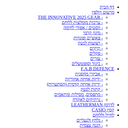
דף הבית
מרעום דולפין
- THE INNOVATIVE 2025 GEAR
- ערכות מומלצות ללוחם
- ווסטים / אפודי לחימה
- מיגון קרמי
- פאוצ'ים ופונדות
- רצועות לנשק
- תיקים
- פקלים
- עזרים
- ביגוד וסופטשלים
F.A.B DEFENCE
- אביזרי מחסנית
- ידיות אחיזה אחוריות
- ידיות אחיזה קדמית (הסתערות)
- קתות לנשק
- מתפסים, מסילות ומתאמים
- נרתיקים לאקדח
לדרמן LEATHERMAN
קסיו CASIO
לחייל וללוחם
- גלחץ ולנעליים
- הגנה עצמית