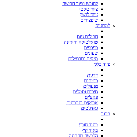
לחובש וציוד חבישה
ציוד טקטי
ציוד לנשק
שיפצורים
למתגייס
חבילות גיוס
טואלטיקה והיגיינה
כפכפים
שעונים
תיקים ותרמילים
ציוד כללי
דרגות
כומתות
מנעולים
סיכות וסמלים
פאצ'ים
ארנקים וחוגרונים
גאדג'טים
ביגוד
ביגוד חורף
ביגוד קיץ
הלבשה תחתונה