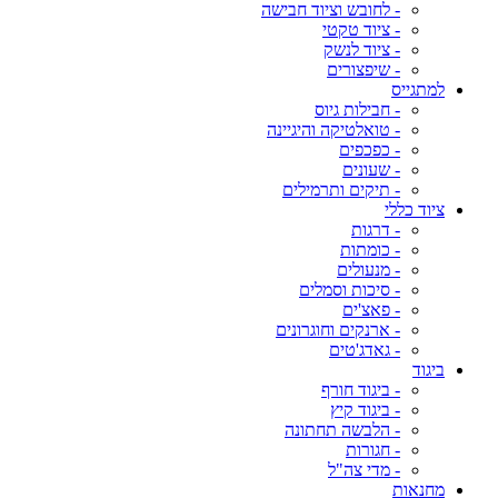
- לחובש וציוד חבישה
- ציוד טקטי
- ציוד לנשק
- שיפצורים
למתגייס
- חבילות גיוס
- טואלטיקה והיגיינה
- כפכפים
- שעונים
- תיקים ותרמילים
ציוד כללי
- דרגות
- כומתות
- מנעולים
- סיכות וסמלים
- פאצ'ים
- ארנקים וחוגרונים
- גאדג'טים
ביגוד
- ביגוד חורף
- ביגוד קיץ
- הלבשה תחתונה
- חגורות
- מדי צה"ל
מחנאות