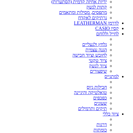
ידיות אחיזה קדמית (הסתערות)
קתות לנשק
מתפסים, מסילות ומתאמים
נרתיקים לאקדח
לדרמן LEATHERMAN
קסיו CASIO
לחייל וללוחם
גלחץ ולנעליים
הגנה עצמית
לחובש וציוד חבישה
ציוד טקטי
ציוד לנשק
שיפצורים
למתגייס
חבילות גיוס
טואלטיקה והיגיינה
כפכפים
שעונים
תיקים ותרמילים
ציוד כללי
דרגות
כומתות