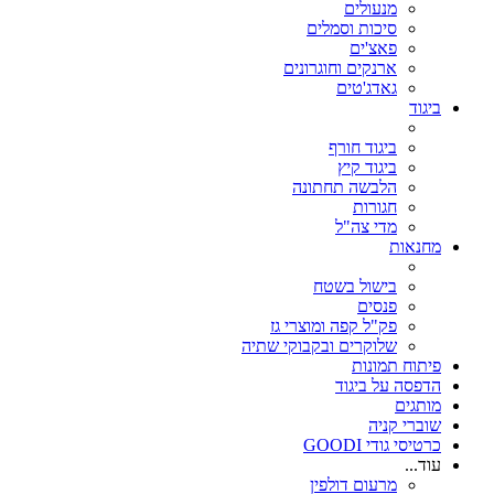
מנעולים
סיכות וסמלים
פאצ'ים
ארנקים וחוגרונים
גאדג'טים
ביגוד
ביגוד חורף
ביגוד קיץ
הלבשה תחתונה
חגורות
מדי צה"ל
מחנאות
בישול בשטח
פנסים
פק"ל קפה ומוצרי גז
שלוקרים ובקבוקי שתיה
פיתוח תמונות
הדפסה על ביגוד
מותגים
שוברי קניה
כרטיסי גודי GOODI
עוד...
מרעום דולפין