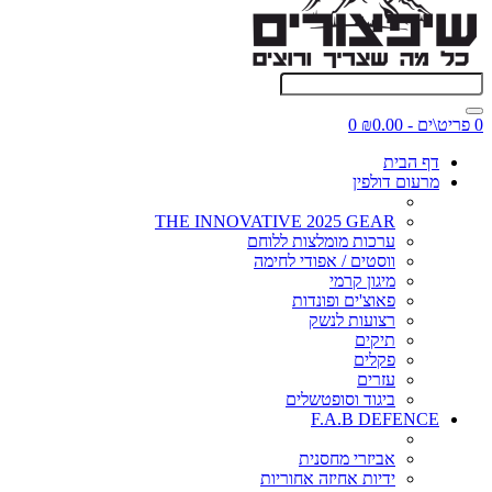
0 פריט\ים - ₪0.00
0
דף הבית
מרעום דולפין
THE INNOVATIVE 2025 GEAR
ערכות מומלצות ללוחם
ווסטים / אפודי לחימה
מיגון קרמי
פאוצ'ים ופונדות
רצועות לנשק
תיקים
פקלים
עזרים
ביגוד וסופטשלים
F.A.B DEFENCE
אביזרי מחסנית
ידיות אחיזה אחוריות