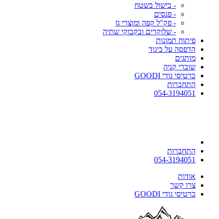
- בישול בשטח
- פנסים
- פק"ל קפה ומוצרי גז
- שלוקרים ובקבוקי שתיה
פיתוח תמונות
הדפסה על ביגוד
מותגים
שוברי קניה
כרטיסי גודי GOODI
התחברות
054-3194051
התחברות
054-3194051
אודות
צרו קשר
כרטיסי גודי GOODI