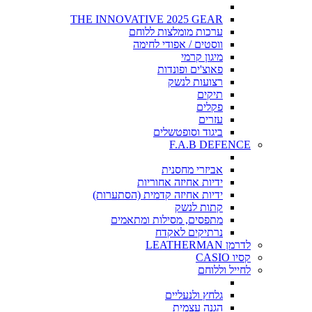
THE INNOVATIVE 2025 GEAR
ערכות מומלצות ללוחם
ווסטים / אפודי לחימה
מיגון קרמי
פאוצ'ים ופונדות
רצועות לנשק
תיקים
פקלים
עזרים
ביגוד וסופטשלים
F.A.B DEFENCE
אביזרי מחסנית
ידיות אחיזה אחוריות
ידיות אחיזה קדמית (הסתערות)
קתות לנשק
מתפסים, מסילות ומתאמים
נרתיקים לאקדח
לדרמן LEATHERMAN
קסיו CASIO
לחייל וללוחם
גלחץ ולנעליים
הגנה עצמית