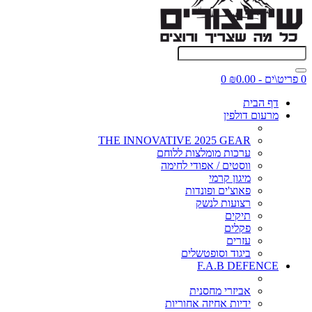
0 פריט\ים - ₪0.00
0
דף הבית
מרעום דולפין
THE INNOVATIVE 2025 GEAR
ערכות מומלצות ללוחם
ווסטים / אפודי לחימה
מיגון קרמי
פאוצ'ים ופונדות
רצועות לנשק
תיקים
פקלים
עזרים
ביגוד וסופטשלים
F.A.B DEFENCE
אביזרי מחסנית
ידיות אחיזה אחוריות