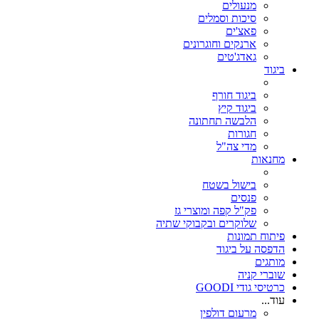
מנעולים
סיכות וסמלים
פאצ'ים
ארנקים וחוגרונים
גאדג'טים
ביגוד
ביגוד חורף
ביגוד קיץ
הלבשה תחתונה
חגורות
מדי צה"ל
מחנאות
בישול בשטח
פנסים
פק"ל קפה ומוצרי גז
שלוקרים ובקבוקי שתיה
פיתוח תמונות
הדפסה על ביגוד
מותגים
שוברי קניה
כרטיסי גודי GOODI
עוד...
מרעום דולפין