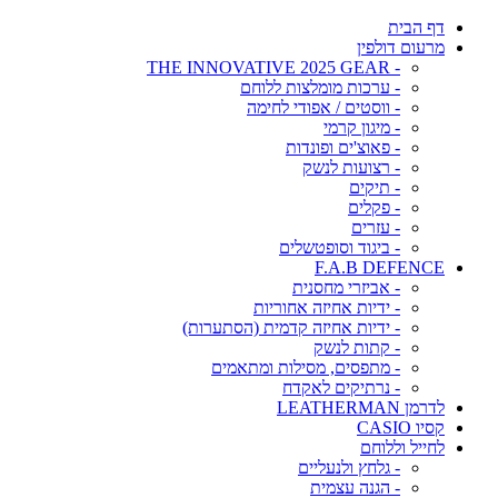
דף הבית
מרעום דולפין
- THE INNOVATIVE 2025 GEAR
- ערכות מומלצות ללוחם
- ווסטים / אפודי לחימה
- מיגון קרמי
- פאוצ'ים ופונדות
- רצועות לנשק
- תיקים
- פקלים
- עזרים
- ביגוד וסופטשלים
F.A.B DEFENCE
- אביזרי מחסנית
- ידיות אחיזה אחוריות
- ידיות אחיזה קדמית (הסתערות)
- קתות לנשק
- מתפסים, מסילות ומתאמים
- נרתיקים לאקדח
לדרמן LEATHERMAN
קסיו CASIO
לחייל וללוחם
- גלחץ ולנעליים
- הגנה עצמית