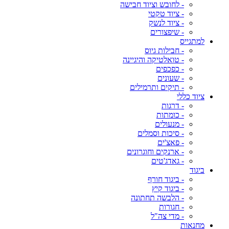
- לחובש וציוד חבישה
- ציוד טקטי
- ציוד לנשק
- שיפצורים
למתגייס
- חבילות גיוס
- טואלטיקה והיגיינה
- כפכפים
- שעונים
- תיקים ותרמילים
ציוד כללי
- דרגות
- כומתות
- מנעולים
- סיכות וסמלים
- פאצ'ים
- ארנקים וחוגרונים
- גאדג'טים
ביגוד
- ביגוד חורף
- ביגוד קיץ
- הלבשה תחתונה
- חגורות
- מדי צה"ל
מחנאות