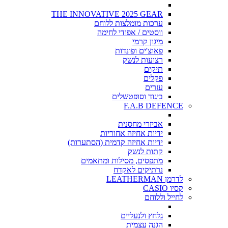
THE INNOVATIVE 2025 GEAR
ערכות מומלצות ללוחם
ווסטים / אפודי לחימה
מיגון קרמי
פאוצ'ים ופונדות
רצועות לנשק
תיקים
פקלים
עזרים
ביגוד וסופטשלים
F.A.B DEFENCE
אביזרי מחסנית
ידיות אחיזה אחוריות
ידיות אחיזה קדמית (הסתערות)
קתות לנשק
מתפסים, מסילות ומתאמים
נרתיקים לאקדח
לדרמן LEATHERMAN
קסיו CASIO
לחייל וללוחם
גלחץ ולנעליים
הגנה עצמית