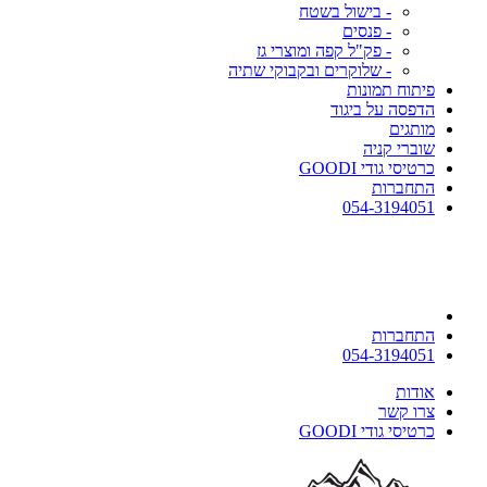
- בישול בשטח
- פנסים
- פק"ל קפה ומוצרי גז
- שלוקרים ובקבוקי שתיה
פיתוח תמונות
הדפסה על ביגוד
מותגים
שוברי קניה
כרטיסי גודי GOODI
התחברות
054-3194051
התחברות
054-3194051
אודות
צרו קשר
כרטיסי גודי GOODI