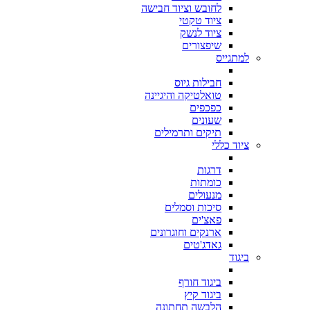
לחובש וציוד חבישה
ציוד טקטי
ציוד לנשק
שיפצורים
למתגייס
חבילות גיוס
טואלטיקה והיגיינה
כפכפים
שעונים
תיקים ותרמילים
ציוד כללי
דרגות
כומתות
מנעולים
סיכות וסמלים
פאצ'ים
ארנקים וחוגרונים
גאדג'טים
ביגוד
ביגוד חורף
ביגוד קיץ
הלבשה תחתונה