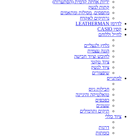
ידיות אחיזה קדמית (הסתערות)
קתות לנשק
מתפסים, מסילות ומתאמים
נרתיקים לאקדח
לדרמן LEATHERMAN
קסיו CASIO
לחייל וללוחם
גלחץ ולנעליים
הגנה עצמית
לחובש וציוד חבישה
ציוד טקטי
ציוד לנשק
שיפצורים
למתגייס
חבילות גיוס
טואלטיקה והיגיינה
כפכפים
שעונים
תיקים ותרמילים
ציוד כללי
דרגות
כומתות