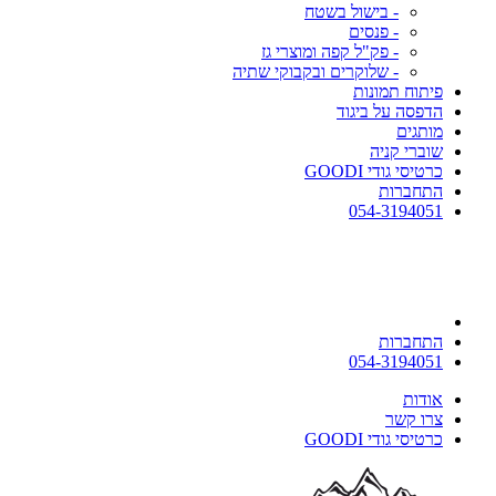
- בישול בשטח
- פנסים
- פק"ל קפה ומוצרי גז
- שלוקרים ובקבוקי שתיה
פיתוח תמונות
הדפסה על ביגוד
מותגים
שוברי קניה
כרטיסי גודי GOODI
התחברות
054-3194051
התחברות
054-3194051
אודות
צרו קשר
כרטיסי גודי GOODI