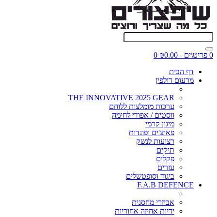
0 פריט\ים - ₪0.00
0
דף הבית
מרעום דולפין
THE INNOVATIVE 2025 GEAR
ערכות מומלצות ללוחם
ווסטים / אפודי לחימה
מיגון קרמי
פאוצ'ים ופונדות
רצועות לנשק
תיקים
פקלים
עזרים
ביגוד וסופטשלים
F.A.B DEFENCE
אביזרי מחסנית
ידיות אחיזה אחוריות