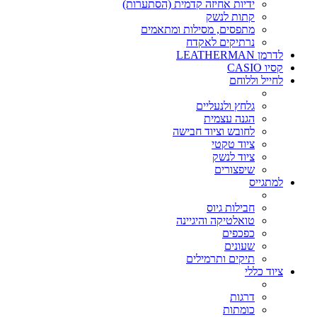
ידיות אחיזה קדמית (הסתערות)
קתות לנשק
מתפסים, מסילות ומתאמים
נרתיקים לאקדח
לדרמן LEATHERMAN
קסיו CASIO
לחייל וללוחם
גלחץ ולנעליים
הגנה עצמית
לחובש וציוד חבישה
ציוד טקטי
ציוד לנשק
שיפצורים
למתגייס
חבילות גיוס
טואלטיקה והיגיינה
כפכפים
שעונים
תיקים ותרמילים
ציוד כללי
דרגות
כומתות