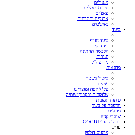
מנעולים
סיכות וסמלים
פאצ'ים
ארנקים וחוגרונים
גאדג'טים
ביגוד
ביגוד חורף
ביגוד קיץ
הלבשה תחתונה
חגורות
מדי צה"ל
מחנאות
בישול בשטח
פנסים
פק"ל קפה ומוצרי גז
שלוקרים ובקבוקי שתיה
פיתוח תמונות
הדפסה על ביגוד
מותגים
שוברי קניה
כרטיסי גודי GOODI
עוד...
מרעום דולפין