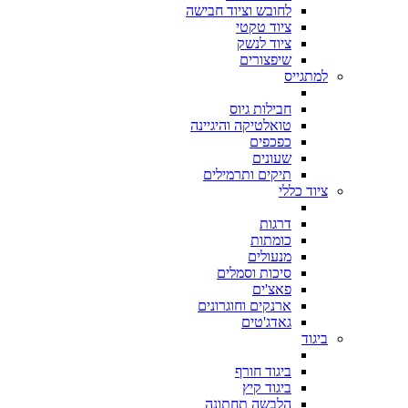
לחובש וציוד חבישה
ציוד טקטי
ציוד לנשק
שיפצורים
למתגייס
חבילות גיוס
טואלטיקה והיגיינה
כפכפים
שעונים
תיקים ותרמילים
ציוד כללי
דרגות
כומתות
מנעולים
סיכות וסמלים
פאצ'ים
ארנקים וחוגרונים
גאדג'טים
ביגוד
ביגוד חורף
ביגוד קיץ
הלבשה תחתונה