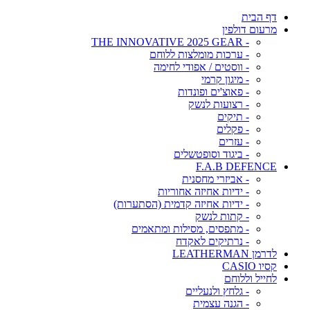
דף הבית
מרעום דולפין
- THE INNOVATIVE 2025 GEAR
- ערכות מומלצות ללוחם
- ווסטים / אפודי לחימה
- מיגון קרמי
- פאוצ'ים ופונדות
- רצועות לנשק
- תיקים
- פקלים
- עזרים
- ביגוד וסופטשלים
F.A.B DEFENCE
- אביזרי מחסנית
- ידיות אחיזה אחוריות
- ידיות אחיזה קדמית (הסתערות)
- קתות לנשק
- מתפסים, מסילות ומתאמים
- נרתיקים לאקדח
לדרמן LEATHERMAN
קסיו CASIO
לחייל וללוחם
- גלחץ ולנעליים
- הגנה עצמית