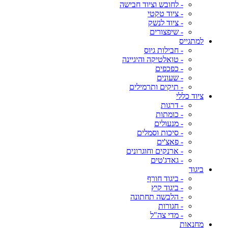
- לחובש וציוד חבישה
- ציוד טקטי
- ציוד לנשק
- שיפצורים
למתגייס
- חבילות גיוס
- טואלטיקה והיגיינה
- כפכפים
- שעונים
- תיקים ותרמילים
ציוד כללי
- דרגות
- כומתות
- מנעולים
- סיכות וסמלים
- פאצ'ים
- ארנקים וחוגרונים
- גאדג'טים
ביגוד
- ביגוד חורף
- ביגוד קיץ
- הלבשה תחתונה
- חגורות
- מדי צה"ל
מחנאות