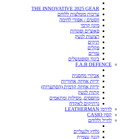
THE INNOVATIVE 2025 GEAR
ערכות מומלצות ללוחם
ווסטים / אפודי לחימה
מיגון קרמי
פאוצ'ים ופונדות
רצועות לנשק
תיקים
פקלים
עזרים
ביגוד וסופטשלים
F.A.B DEFENCE
אביזרי מחסנית
ידיות אחיזה אחוריות
ידיות אחיזה קדמית (הסתערות)
קתות לנשק
מתפסים, מסילות ומתאמים
נרתיקים לאקדח
לדרמן LEATHERMAN
קסיו CASIO
לחייל וללוחם
גלחץ ולנעליים
הגנה עצמית