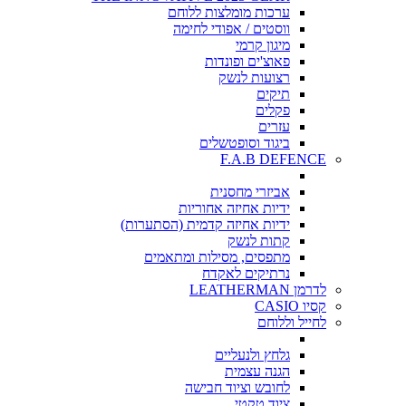
ערכות מומלצות ללוחם
ווסטים / אפודי לחימה
מיגון קרמי
פאוצ'ים ופונדות
רצועות לנשק
תיקים
פקלים
עזרים
ביגוד וסופטשלים
F.A.B DEFENCE
אביזרי מחסנית
ידיות אחיזה אחוריות
ידיות אחיזה קדמית (הסתערות)
קתות לנשק
מתפסים, מסילות ומתאמים
נרתיקים לאקדח
לדרמן LEATHERMAN
קסיו CASIO
לחייל וללוחם
גלחץ ולנעליים
הגנה עצמית
לחובש וציוד חבישה
ציוד טקטי