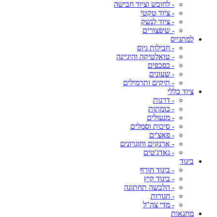
- לחובש וציוד חבישה
- ציוד טקטי
- ציוד לנשק
- שיפצורים
למתגייס
- חבילות גיוס
- טואלטיקה והיגיינה
- כפכפים
- שעונים
- תיקים ותרמילים
ציוד כללי
- דרגות
- כומתות
- מנעולים
- סיכות וסמלים
- פאצ'ים
- ארנקים וחוגרונים
- גאדג'טים
ביגוד
- ביגוד חורף
- ביגוד קיץ
- הלבשה תחתונה
- חגורות
- מדי צה"ל
מחנאות