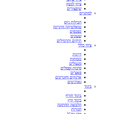
ציוד לנשק
שיפצורים
למתגייס
חבילות גיוס
טואלטיקה והיגיינה
כפכפים
שעונים
תיקים ותרמילים
ציוד כללי
דרגות
כומתות
מנעולים
סיכות וסמלים
פאצ'ים
ארנקים וחוגרונים
גאדג'טים
ביגוד
ביגוד חורף
ביגוד קיץ
הלבשה תחתונה
חגורות
מדי צה"ל