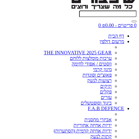
0 פריט\ים - ₪0.00
0
דף הבית
מרעום דולפין
THE INNOVATIVE 2025 GEAR
ערכות מומלצות ללוחם
ווסטים / אפודי לחימה
מיגון קרמי
פאוצ'ים ופונדות
רצועות לנשק
תיקים
פקלים
עזרים
ביגוד וסופטשלים
F.A.B DEFENCE
אביזרי מחסנית
ידיות אחיזה אחוריות
ידיות אחיזה קדמית (הסתערות)
קתות לנשק