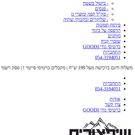
- בישול בשטח
- פנסים
- פק"ל קפה ומוצרי גז
- שלוקרים ובקבוקי שתיה
פיתוח תמונות
הדפסה על ביגוד
מותגים
שוברי קניה
כרטיסי גודי GOODI
התחברות
054-3194051
משלוח חינם ברכישה מעל 199 ש"ח | מקבלים כרטיסי פייטר ! | ספק רשמי של כוחות הביטחון | מוזמנים לבקר אצלנו בחנות הדגל בעיר הבה"דים
התחברות
054-3194051
אודות
צרו קשר
כרטיסי גודי GOODI