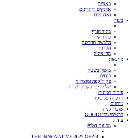
פאצ'ים
ארנקים וחוגרונים
גאדג'טים
ביגוד
ביגוד חורף
ביגוד קיץ
הלבשה תחתונה
חגורות
מדי צה"ל
מחנאות
בישול בשטח
פנסים
פק"ל קפה ומוצרי גז
שלוקרים ובקבוקי שתיה
פיתוח תמונות
הדפסה על ביגוד
מותגים
שוברי קניה
כרטיסי גודי GOODI
עוד...
מרעום דולפין
THE INNOVATIVE 2025 GEAR