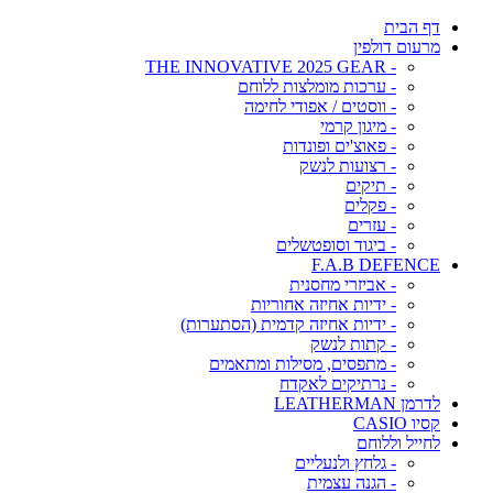
דף הבית
מרעום דולפין
- THE INNOVATIVE 2025 GEAR
- ערכות מומלצות ללוחם
- ווסטים / אפודי לחימה
- מיגון קרמי
- פאוצ'ים ופונדות
- רצועות לנשק
- תיקים
- פקלים
- עזרים
- ביגוד וסופטשלים
F.A.B DEFENCE
- אביזרי מחסנית
- ידיות אחיזה אחוריות
- ידיות אחיזה קדמית (הסתערות)
- קתות לנשק
- מתפסים, מסילות ומתאמים
- נרתיקים לאקדח
לדרמן LEATHERMAN
קסיו CASIO
לחייל וללוחם
- גלחץ ולנעליים
- הגנה עצמית