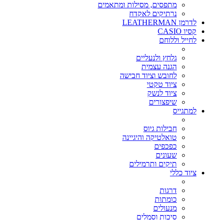
מתפסים, מסילות ומתאמים
נרתיקים לאקדח
לדרמן LEATHERMAN
קסיו CASIO
לחייל וללוחם
גלחץ ולנעליים
הגנה עצמית
לחובש וציוד חבישה
ציוד טקטי
ציוד לנשק
שיפצורים
למתגייס
חבילות גיוס
טואלטיקה והיגיינה
כפכפים
שעונים
תיקים ותרמילים
ציוד כללי
דרגות
כומתות
מנעולים
סיכות וסמלים