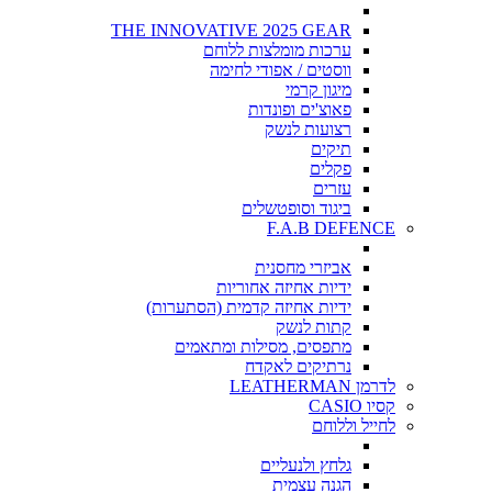
THE INNOVATIVE 2025 GEAR
ערכות מומלצות ללוחם
ווסטים / אפודי לחימה
מיגון קרמי
פאוצ'ים ופונדות
רצועות לנשק
תיקים
פקלים
עזרים
ביגוד וסופטשלים
F.A.B DEFENCE
אביזרי מחסנית
ידיות אחיזה אחוריות
ידיות אחיזה קדמית (הסתערות)
קתות לנשק
מתפסים, מסילות ומתאמים
נרתיקים לאקדח
לדרמן LEATHERMAN
קסיו CASIO
לחייל וללוחם
גלחץ ולנעליים
הגנה עצמית