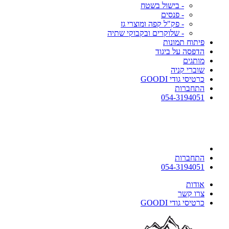
- בישול בשטח
- פנסים
- פק"ל קפה ומוצרי גז
- שלוקרים ובקבוקי שתיה
פיתוח תמונות
הדפסה על ביגוד
מותגים
שוברי קניה
כרטיסי גודי GOODI
התחברות
054-3194051
התחברות
054-3194051
אודות
צרו קשר
כרטיסי גודי GOODI