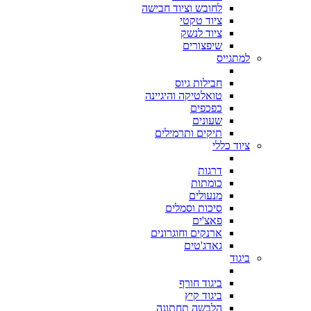
לחובש וציוד חבישה
ציוד טקטי
ציוד לנשק
שיפצורים
למתגייס
חבילות גיוס
טואלטיקה והיגיינה
כפכפים
שעונים
תיקים ותרמילים
ציוד כללי
דרגות
כומתות
מנעולים
סיכות וסמלים
פאצ'ים
ארנקים וחוגרונים
גאדג'טים
ביגוד
ביגוד חורף
ביגוד קיץ
הלבשה תחתונה