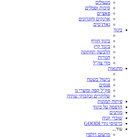
מנעולים
סיכות וסמלים
פאצ'ים
ארנקים וחוגרונים
גאדג'טים
ביגוד
ביגוד חורף
ביגוד קיץ
הלבשה תחתונה
חגורות
מדי צה"ל
מחנאות
בישול בשטח
פנסים
פק"ל קפה ומוצרי גז
שלוקרים ובקבוקי שתיה
פיתוח תמונות
הדפסה על ביגוד
מותגים
שוברי קניה
כרטיסי גודי GOODI
עוד...
מרעום דולפין