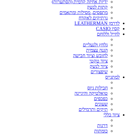
ידיות אחיזה קדמית (הסתערות)
קתות לנשק
מתפסים, מסילות ומתאמים
נרתיקים לאקדח
לדרמן LEATHERMAN
קסיו CASIO
לחייל וללוחם
גלחץ ולנעליים
הגנה עצמית
לחובש וציוד חבישה
ציוד טקטי
ציוד לנשק
שיפצורים
למתגייס
חבילות גיוס
טואלטיקה והיגיינה
כפכפים
שעונים
תיקים ותרמילים
ציוד כללי
דרגות
כומתות