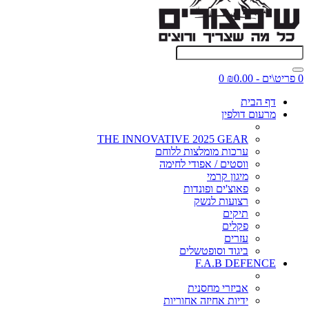
0 פריט\ים - ₪0.00
0
דף הבית
מרעום דולפין
THE INNOVATIVE 2025 GEAR
ערכות מומלצות ללוחם
ווסטים / אפודי לחימה
מיגון קרמי
פאוצ'ים ופונדות
רצועות לנשק
תיקים
פקלים
עזרים
ביגוד וסופטשלים
F.A.B DEFENCE
אביזרי מחסנית
ידיות אחיזה אחוריות