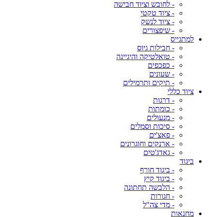
- לחובש וציוד חבישה
- ציוד טקטי
- ציוד לנשק
- שיפצורים
למתגייס
- חבילות גיוס
- טואלטיקה והיגיינה
- כפכפים
- שעונים
- תיקים ותרמילים
ציוד כללי
- דרגות
- כומתות
- מנעולים
- סיכות וסמלים
- פאצ'ים
- ארנקים וחוגרונים
- גאדג'טים
ביגוד
- ביגוד חורף
- ביגוד קיץ
- הלבשה תחתונה
- חגורות
- מדי צה"ל
מחנאות