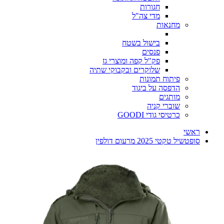
חגורות
מדי צה"ל
מחנאות
בישול בשטח
פנסים
פק"ל קפה ומוצרי גז
שלוקרים ובקבוקי שתיה
פיתוח תמונות
הדפסה על ביגוד
מותגים
שוברי קניה
כרטיסי גודי GOODI
ראשי
סופטשיל טקטי 2025 מרעום דולפין