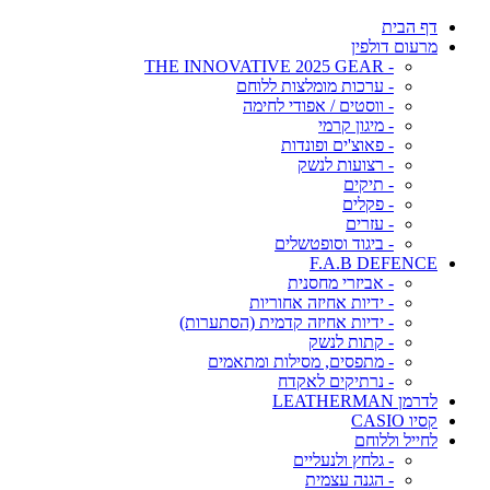
דף הבית
מרעום דולפין
- THE INNOVATIVE 2025 GEAR
- ערכות מומלצות ללוחם
- ווסטים / אפודי לחימה
- מיגון קרמי
- פאוצ'ים ופונדות
- רצועות לנשק
- תיקים
- פקלים
- עזרים
- ביגוד וסופטשלים
F.A.B DEFENCE
- אביזרי מחסנית
- ידיות אחיזה אחוריות
- ידיות אחיזה קדמית (הסתערות)
- קתות לנשק
- מתפסים, מסילות ומתאמים
- נרתיקים לאקדח
לדרמן LEATHERMAN
קסיו CASIO
לחייל וללוחם
- גלחץ ולנעליים
- הגנה עצמית