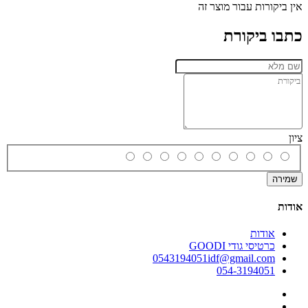
אין ביקורות עבור מוצר זה
כתבו ביקורת
ציון
שמירה
אודות
אודות
כרטיסי גודי GOODI
0543194051idf@gmail.com
054-3194051