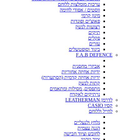
ערכות מומלצות ללוחם
ווסטים / אפודי לחימה
מיגון קרמי
פאוצ'ים ופונדות
רצועות לנשק
תיקים
פקלים
עזרים
ביגוד וסופטשלים
F.A.B DEFENCE
אביזרי מחסנית
ידיות אחיזה אחוריות
ידיות אחיזה קדמית (הסתערות)
קתות לנשק
מתפסים, מסילות ומתאמים
נרתיקים לאקדח
לדרמן LEATHERMAN
קסיו CASIO
לחייל וללוחם
גלחץ ולנעליים
הגנה עצמית
לחובש וציוד חבישה
ציוד טקטי