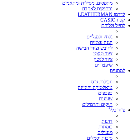
מתפסים, מסילות ומתאמים
נרתיקים לאקדח
לדרמן LEATHERMAN
קסיו CASIO
לחייל וללוחם
גלחץ ולנעליים
הגנה עצמית
לחובש וציוד חבישה
ציוד טקטי
ציוד לנשק
שיפצורים
למתגייס
חבילות גיוס
טואלטיקה והיגיינה
כפכפים
שעונים
תיקים ותרמילים
ציוד כללי
דרגות
כומתות
מנעולים
סיכות וסמלים