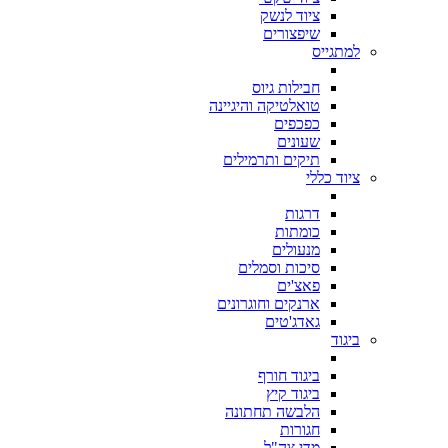
ציוד לנשק
שיפצורים
למתגייס
חבילות גיוס
טואלטיקה והיגיינה
כפכפים
שעונים
תיקים ותרמילים
ציוד כללי
דרגות
כומתות
מנעולים
סיכות וסמלים
פאצ'ים
ארנקים וחוגרונים
גאדג'טים
ביגוד
ביגוד חורף
ביגוד קיץ
הלבשה תחתונה
חגורות
מדי צה"ל