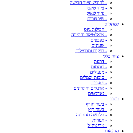
- לחובש וציוד חבישה
- ציוד טקטי
- ציוד לנשק
- שיפצורים
למתגייס
- חבילות גיוס
- טואלטיקה והיגיינה
- כפכפים
- שעונים
- תיקים ותרמילים
ציוד כללי
- דרגות
- כומתות
- מנעולים
- סיכות וסמלים
- פאצ'ים
- ארנקים וחוגרונים
- גאדג'טים
ביגוד
- ביגוד חורף
- ביגוד קיץ
- הלבשה תחתונה
- חגורות
- מדי צה"ל
מחנאות