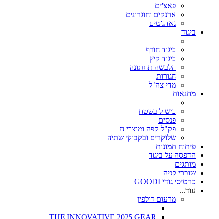
פאצ'ים
ארנקים וחוגרונים
גאדג'טים
ביגוד
ביגוד חורף
ביגוד קיץ
הלבשה תחתונה
חגורות
מדי צה"ל
מחנאות
בישול בשטח
פנסים
פק"ל קפה ומוצרי גז
שלוקרים ובקבוקי שתיה
פיתוח תמונות
הדפסה על ביגוד
מותגים
שוברי קניה
כרטיסי גודי GOODI
עוד...
מרעום דולפין
THE INNOVATIVE 2025 GEAR