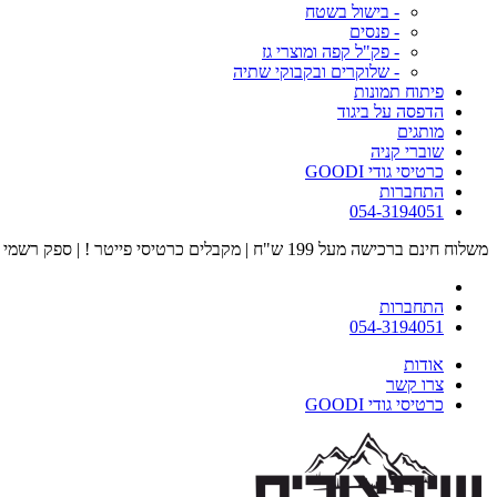
- בישול בשטח
- פנסים
- פק"ל קפה ומוצרי גז
- שלוקרים ובקבוקי שתיה
פיתוח תמונות
הדפסה על ביגוד
מותגים
שוברי קניה
כרטיסי גודי GOODI
התחברות
054-3194051
משלוח חינם ברכישה מעל 199 ש"ח | מקבלים כרטיסי פייטר ! | ספק רשמי של כוחות הביטחון | מוזמנים לבקר אצלנו בחנות הדגל בעיר הבה"דים
התחברות
054-3194051
אודות
צרו קשר
כרטיסי גודי GOODI