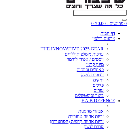
0 פריט\ים - ₪0.00
0
דף הבית
מרעום דולפין
THE INNOVATIVE 2025 GEAR
ערכות מומלצות ללוחם
ווסטים / אפודי לחימה
מיגון קרמי
פאוצ'ים ופונדות
רצועות לנשק
תיקים
פקלים
עזרים
ביגוד וסופטשלים
F.A.B DEFENCE
אביזרי מחסנית
ידיות אחיזה אחוריות
ידיות אחיזה קדמית (הסתערות)
קתות לנשק