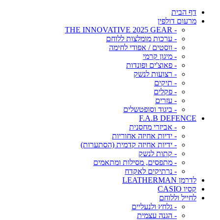
דף הבית
מרעום דולפין
- THE INNOVATIVE 2025 GEAR
- ערכות מומלצות ללוחם
- ווסטים / אפודי לחימה
- מיגון קרמי
- פאוצ'ים ופונדות
- רצועות לנשק
- תיקים
- פקלים
- עזרים
- ביגוד וסופטשלים
F.A.B DEFENCE
- אביזרי מחסנית
- ידיות אחיזה אחוריות
- ידיות אחיזה קדמית (הסתערות)
- קתות לנשק
- מתפסים, מסילות ומתאמים
- נרתיקים לאקדח
לדרמן LEATHERMAN
קסיו CASIO
לחייל וללוחם
- גלחץ ולנעליים
- הגנה עצמית