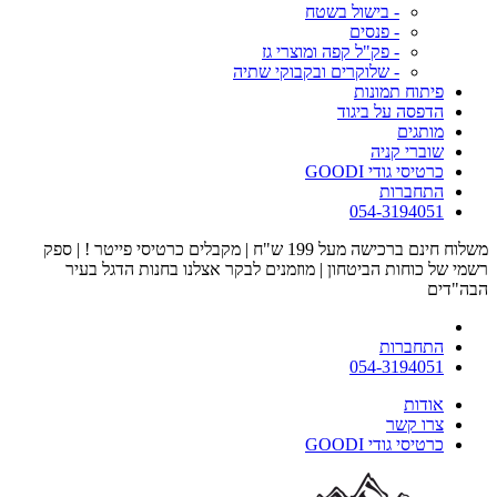
- בישול בשטח
- פנסים
- פק"ל קפה ומוצרי גז
- שלוקרים ובקבוקי שתיה
פיתוח תמונות
הדפסה על ביגוד
מותגים
שוברי קניה
כרטיסי גודי GOODI
התחברות
054-3194051
משלוח חינם ברכישה מעל 199 ש"ח | מקבלים כרטיסי פייטר ! | ספק
רשמי של כוחות הביטחון | מוזמנים לבקר אצלנו בחנות הדגל בעיר
הבה"דים
התחברות
054-3194051
אודות
צרו קשר
כרטיסי גודי GOODI