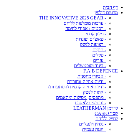
דף הבית
מרעום דולפין
- THE INNOVATIVE 2025 GEAR
- ערכות מומלצות ללוחם
- ווסטים / אפודי לחימה
- מיגון קרמי
- פאוצ'ים ופונדות
- רצועות לנשק
- תיקים
- פקלים
- עזרים
- ביגוד וסופטשלים
F.A.B DEFENCE
- אביזרי מחסנית
- ידיות אחיזה אחוריות
- ידיות אחיזה קדמית (הסתערות)
- קתות לנשק
- מתפסים, מסילות ומתאמים
- נרתיקים לאקדח
לדרמן LEATHERMAN
קסיו CASIO
לחייל וללוחם
- גלחץ ולנעליים
- הגנה עצמית