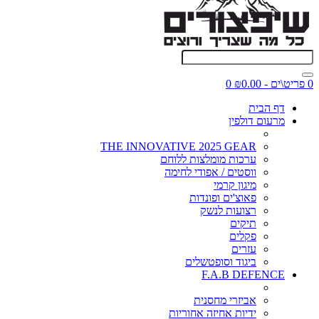
0 פריט\ים - ₪0.00
0
דף הבית
מרעום דולפין
THE INNOVATIVE 2025 GEAR
ערכות מומלצות ללוחם
ווסטים / אפודי לחימה
מיגון קרמי
פאוצ'ים ופונדות
רצועות לנשק
תיקים
פקלים
עזרים
ביגוד וסופטשלים
F.A.B DEFENCE
אביזרי מחסנית
ידיות אחיזה אחוריות