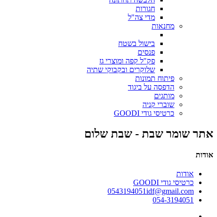
חגורות
מדי צה"ל
מחנאות
בישול בשטח
פנסים
פק"ל קפה ומוצרי גז
שלוקרים ובקבוקי שתיה
פיתוח תמונות
הדפסה על ביגוד
מותגים
שוברי קניה
כרטיסי גודי GOODI
אתר שומר שבת - שבת שלום
אודות
אודות
כרטיסי גודי GOODI
0543194051idf@gmail.com
054-3194051