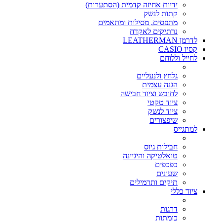
ידיות אחיזה קדמית (הסתערות)
קתות לנשק
מתפסים, מסילות ומתאמים
נרתיקים לאקדח
לדרמן LEATHERMAN
קסיו CASIO
לחייל וללוחם
גלחץ ולנעליים
הגנה עצמית
לחובש וציוד חבישה
ציוד טקטי
ציוד לנשק
שיפצורים
למתגייס
חבילות גיוס
טואלטיקה והיגיינה
כפכפים
שעונים
תיקים ותרמילים
ציוד כללי
דרגות
כומתות