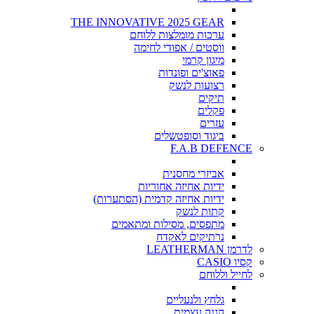
THE INNOVATIVE 2025 GEAR
ערכות מומלצות ללוחם
ווסטים / אפודי לחימה
מיגון קרמי
פאוצ'ים ופונדות
רצועות לנשק
תיקים
פקלים
עזרים
ביגוד וסופטשלים
F.A.B DEFENCE
אביזרי מחסנית
ידיות אחיזה אחוריות
ידיות אחיזה קדמית (הסתערות)
קתות לנשק
מתפסים, מסילות ומתאמים
נרתיקים לאקדח
לדרמן LEATHERMAN
קסיו CASIO
לחייל וללוחם
גלחץ ולנעליים
הגנה עצמית