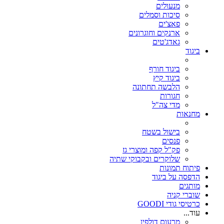
מנעולים
סיכות וסמלים
פאצ'ים
ארנקים וחוגרונים
גאדג'טים
ביגוד
ביגוד חורף
ביגוד קיץ
הלבשה תחתונה
חגורות
מדי צה"ל
מחנאות
בישול בשטח
פנסים
פק"ל קפה ומוצרי גז
שלוקרים ובקבוקי שתיה
פיתוח תמונות
הדפסה על ביגוד
מותגים
שוברי קניה
כרטיסי גודי GOODI
עוד...
מרעום דולפין