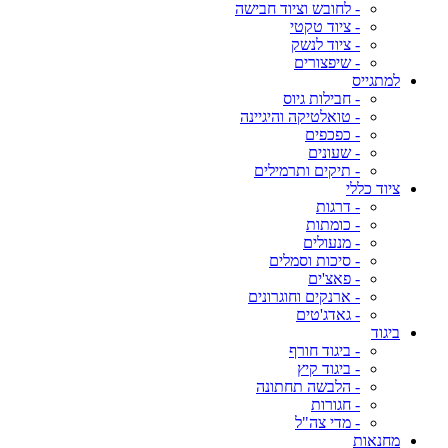
- לחובש וציוד חבישה
- ציוד טקטי
- ציוד לנשק
- שיפצורים
למתגייס
- חבילות גיוס
- טואלטיקה והיגיינה
- כפכפים
- שעונים
- תיקים ותרמילים
ציוד כללי
- דרגות
- כומתות
- מנעולים
- סיכות וסמלים
- פאצ'ים
- ארנקים וחוגרונים
- גאדג'טים
ביגוד
- ביגוד חורף
- ביגוד קיץ
- הלבשה תחתונה
- חגורות
- מדי צה"ל
מחנאות