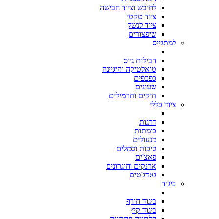
לחובש וציוד חבישה
ציוד טקטי
ציוד לנשק
שיפצורים
למתגייס
חבילות גיוס
טואלטיקה והיגיינה
כפכפים
שעונים
תיקים ותרמילים
ציוד כללי
דרגות
כומתות
מנעולים
סיכות וסמלים
פאצ'ים
ארנקים וחוגרונים
גאדג'טים
ביגוד
ביגוד חורף
ביגוד קיץ
הלבשה תחתונה