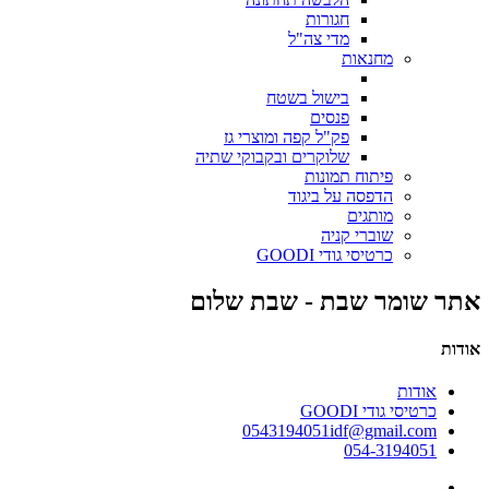
חגורות
מדי צה"ל
מחנאות
בישול בשטח
פנסים
פק"ל קפה ומוצרי גז
שלוקרים ובקבוקי שתיה
פיתוח תמונות
הדפסה על ביגוד
מותגים
שוברי קניה
כרטיסי גודי GOODI
אתר שומר שבת - שבת שלום
אודות
אודות
כרטיסי גודי GOODI
0543194051idf@gmail.com
054-3194051