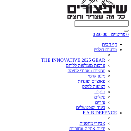
0 פריט\ים - ₪0.00
0
דף הבית
מרעום דולפין
THE INNOVATIVE 2025 GEAR
ערכות מומלצות ללוחם
ווסטים / אפודי לחימה
מיגון קרמי
פאוצ'ים ופונדות
רצועות לנשק
תיקים
פקלים
עזרים
ביגוד וסופטשלים
F.A.B DEFENCE
אביזרי מחסנית
ידיות אחיזה אחוריות