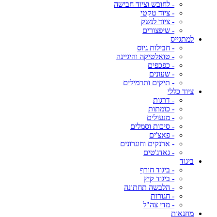
- לחובש וציוד חבישה
- ציוד טקטי
- ציוד לנשק
- שיפצורים
למתגייס
- חבילות גיוס
- טואלטיקה והיגיינה
- כפכפים
- שעונים
- תיקים ותרמילים
ציוד כללי
- דרגות
- כומתות
- מנעולים
- סיכות וסמלים
- פאצ'ים
- ארנקים וחוגרונים
- גאדג'טים
ביגוד
- ביגוד חורף
- ביגוד קיץ
- הלבשה תחתונה
- חגורות
- מדי צה"ל
מחנאות