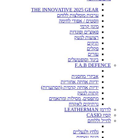
THE INNOVATIVE 2025 GEAR
ערכות מומלצות ללוחם
ווסטים / אפודי לחימה
מיגון קרמי
פאוצ'ים ופונדות
רצועות לנשק
תיקים
פקלים
עזרים
ביגוד וסופטשלים
F.A.B DEFENCE
אביזרי מחסנית
ידיות אחיזה אחוריות
ידיות אחיזה קדמית (הסתערות)
קתות לנשק
מתפסים, מסילות ומתאמים
נרתיקים לאקדח
לדרמן LEATHERMAN
קסיו CASIO
לחייל וללוחם
גלחץ ולנעליים
הגנה עצמית