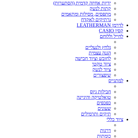
ידיות אחיזה קדמית (הסתערות)
קתות לנשק
מתפסים, מסילות ומתאמים
נרתיקים לאקדח
לדרמן LEATHERMAN
קסיו CASIO
לחייל וללוחם
גלחץ ולנעליים
הגנה עצמית
לחובש וציוד חבישה
ציוד טקטי
ציוד לנשק
שיפצורים
למתגייס
חבילות גיוס
טואלטיקה והיגיינה
כפכפים
שעונים
תיקים ותרמילים
ציוד כללי
דרגות
כומתות