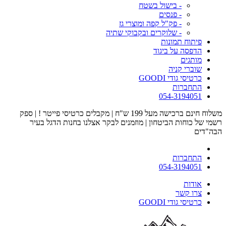
- בישול בשטח
- פנסים
- פק"ל קפה ומוצרי גז
- שלוקרים ובקבוקי שתיה
פיתוח תמונות
הדפסה על ביגוד
מותגים
שוברי קניה
כרטיסי גודי GOODI
התחברות
054-3194051
משלוח חינם ברכישה מעל 199 ש"ח | מקבלים כרטיסי פייטר ! | ספק
רשמי של כוחות הביטחון | מוזמנים לבקר אצלנו בחנות הדגל בעיר
הבה"דים
התחברות
054-3194051
אודות
צרו קשר
כרטיסי גודי GOODI