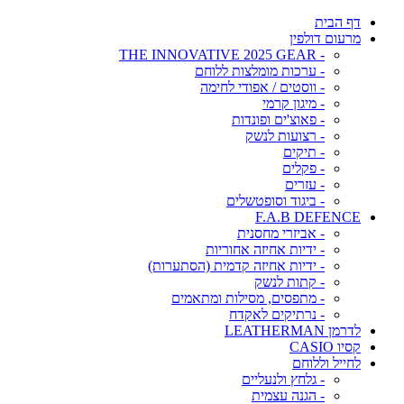
דף הבית
מרעום דולפין
- THE INNOVATIVE 2025 GEAR
- ערכות מומלצות ללוחם
- ווסטים / אפודי לחימה
- מיגון קרמי
- פאוצ'ים ופונדות
- רצועות לנשק
- תיקים
- פקלים
- עזרים
- ביגוד וסופטשלים
F.A.B DEFENCE
- אביזרי מחסנית
- ידיות אחיזה אחוריות
- ידיות אחיזה קדמית (הסתערות)
- קתות לנשק
- מתפסים, מסילות ומתאמים
- נרתיקים לאקדח
לדרמן LEATHERMAN
קסיו CASIO
לחייל וללוחם
- גלחץ ולנעליים
- הגנה עצמית