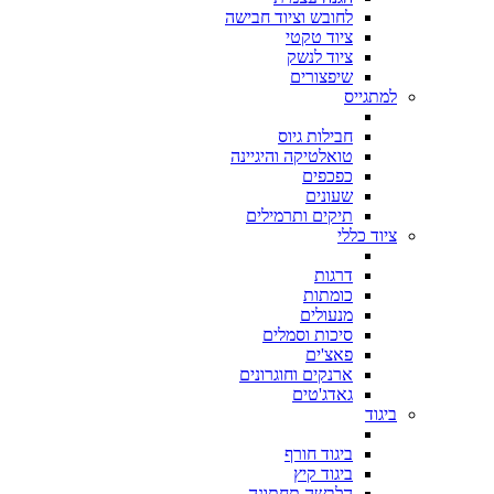
לחובש וציוד חבישה
ציוד טקטי
ציוד לנשק
שיפצורים
למתגייס
חבילות גיוס
טואלטיקה והיגיינה
כפכפים
שעונים
תיקים ותרמילים
ציוד כללי
דרגות
כומתות
מנעולים
סיכות וסמלים
פאצ'ים
ארנקים וחוגרונים
גאדג'טים
ביגוד
ביגוד חורף
ביגוד קיץ
הלבשה תחתונה