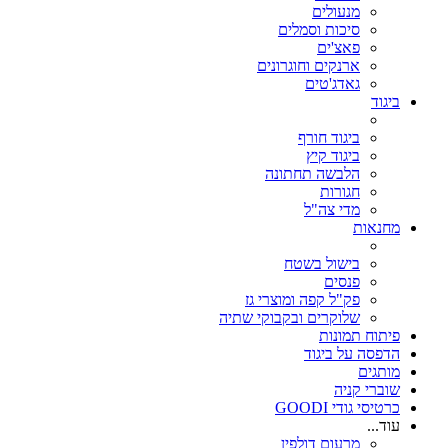
מנעולים
סיכות וסמלים
פאצ'ים
ארנקים וחוגרונים
גאדג'טים
ביגוד
ביגוד חורף
ביגוד קיץ
הלבשה תחתונה
חגורות
מדי צה"ל
מחנאות
בישול בשטח
פנסים
פק"ל קפה ומוצרי גז
שלוקרים ובקבוקי שתיה
פיתוח תמונות
הדפסה על ביגוד
מותגים
שוברי קניה
כרטיסי גודי GOODI
עוד...
מרעום דולפין