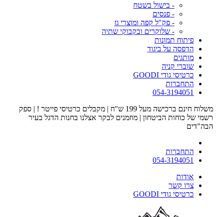
- בישול בשטח
- פנסים
- פק"ל קפה ומוצרי גז
- שלוקרים ובקבוקי שתיה
פיתוח תמונות
הדפסה על ביגוד
מותגים
שוברי קניה
כרטיסי גודי GOODI
התחברות
054-3194051
משלוח חינם ברכישה מעל 199 ש"ח | מקבלים כרטיסי פייטר ! | ספק
רשמי של כוחות הביטחון | מוזמנים לבקר אצלנו בחנות הדגל בעיר
הבה"דים
התחברות
054-3194051
אודות
צרו קשר
כרטיסי גודי GOODI