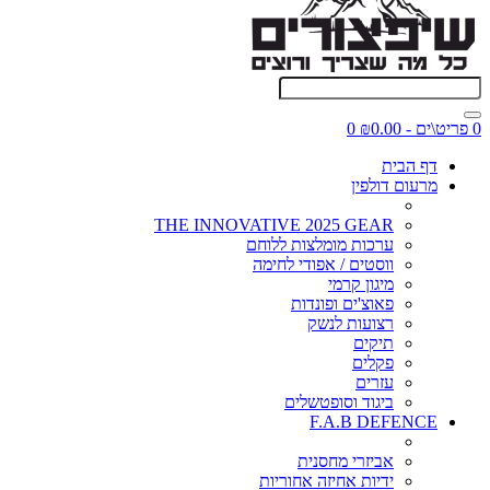
0 פריט\ים - ₪0.00
0
דף הבית
מרעום דולפין
THE INNOVATIVE 2025 GEAR
ערכות מומלצות ללוחם
ווסטים / אפודי לחימה
מיגון קרמי
פאוצ'ים ופונדות
רצועות לנשק
תיקים
פקלים
עזרים
ביגוד וסופטשלים
F.A.B DEFENCE
אביזרי מחסנית
ידיות אחיזה אחוריות