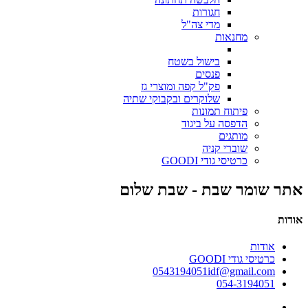
חגורות
מדי צה"ל
מחנאות
בישול בשטח
פנסים
פק"ל קפה ומוצרי גז
שלוקרים ובקבוקי שתיה
פיתוח תמונות
הדפסה על ביגוד
מותגים
שוברי קניה
כרטיסי גודי GOODI
אתר שומר שבת - שבת שלום
אודות
אודות
כרטיסי גודי GOODI
0543194051idf@gmail.com
054-3194051