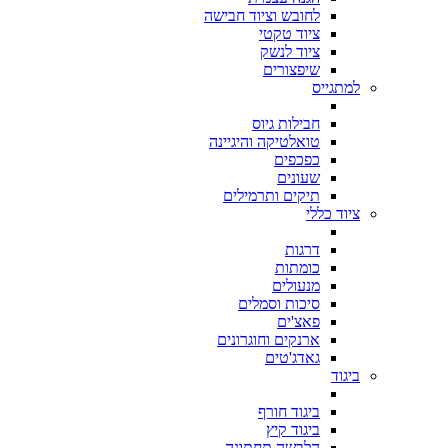
לחובש וציוד חבישה
ציוד טקטי
ציוד לנשק
שיפצורים
למתגייס
חבילות גיוס
טואלטיקה והיגיינה
כפכפים
שעונים
תיקים ותרמילים
ציוד כללי
דרגות
כומתות
מנעולים
סיכות וסמלים
פאצ'ים
ארנקים וחוגרונים
גאדג'טים
ביגוד
ביגוד חורף
ביגוד קיץ
הלבשה תחתונה