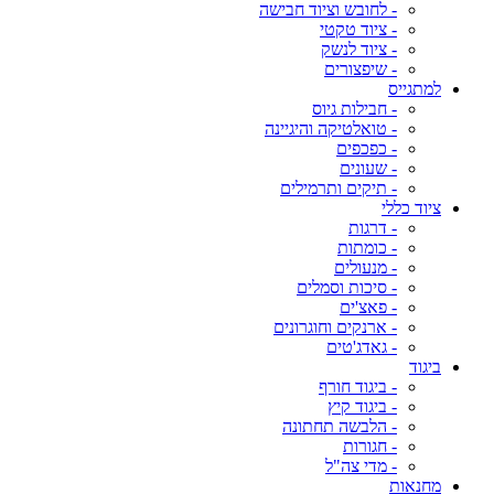
- לחובש וציוד חבישה
- ציוד טקטי
- ציוד לנשק
- שיפצורים
למתגייס
- חבילות גיוס
- טואלטיקה והיגיינה
- כפכפים
- שעונים
- תיקים ותרמילים
ציוד כללי
- דרגות
- כומתות
- מנעולים
- סיכות וסמלים
- פאצ'ים
- ארנקים וחוגרונים
- גאדג'טים
ביגוד
- ביגוד חורף
- ביגוד קיץ
- הלבשה תחתונה
- חגורות
- מדי צה"ל
מחנאות