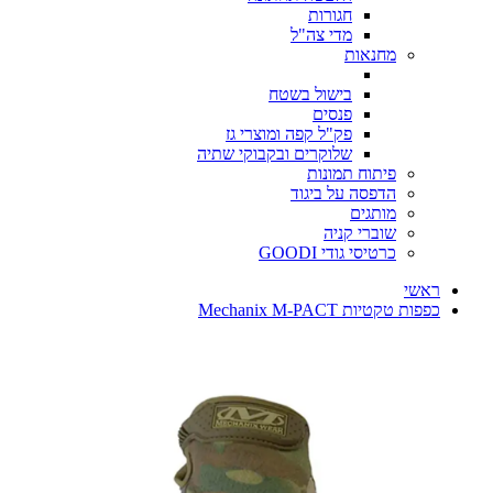
חגורות
מדי צה"ל
מחנאות
בישול בשטח
פנסים
פק"ל קפה ומוצרי גז
שלוקרים ובקבוקי שתיה
פיתוח תמונות
הדפסה על ביגוד
מותגים
שוברי קניה
כרטיסי גודי GOODI
ראשי
כפפות טקטיות Mechanix M-PACT