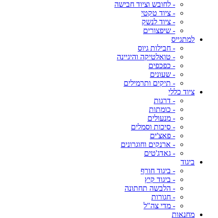
- לחובש וציוד חבישה
- ציוד טקטי
- ציוד לנשק
- שיפצורים
למתגייס
- חבילות גיוס
- טואלטיקה והיגיינה
- כפכפים
- שעונים
- תיקים ותרמילים
ציוד כללי
- דרגות
- כומתות
- מנעולים
- סיכות וסמלים
- פאצ'ים
- ארנקים וחוגרונים
- גאדג'טים
ביגוד
- ביגוד חורף
- ביגוד קיץ
- הלבשה תחתונה
- חגורות
- מדי צה"ל
מחנאות