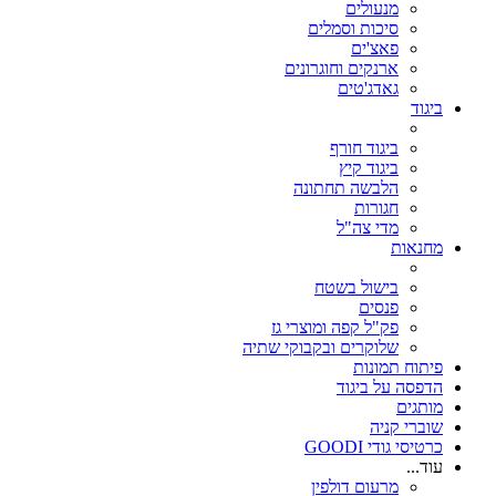
מנעולים
סיכות וסמלים
פאצ'ים
ארנקים וחוגרונים
גאדג'טים
ביגוד
ביגוד חורף
ביגוד קיץ
הלבשה תחתונה
חגורות
מדי צה"ל
מחנאות
בישול בשטח
פנסים
פק"ל קפה ומוצרי גז
שלוקרים ובקבוקי שתיה
פיתוח תמונות
הדפסה על ביגוד
מותגים
שוברי קניה
כרטיסי גודי GOODI
עוד...
מרעום דולפין