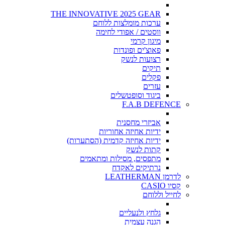
THE INNOVATIVE 2025 GEAR
ערכות מומלצות ללוחם
ווסטים / אפודי לחימה
מיגון קרמי
פאוצ'ים ופונדות
רצועות לנשק
תיקים
פקלים
עזרים
ביגוד וסופטשלים
F.A.B DEFENCE
אביזרי מחסנית
ידיות אחיזה אחוריות
ידיות אחיזה קדמית (הסתערות)
קתות לנשק
מתפסים, מסילות ומתאמים
נרתיקים לאקדח
לדרמן LEATHERMAN
קסיו CASIO
לחייל וללוחם
גלחץ ולנעליים
הגנה עצמית