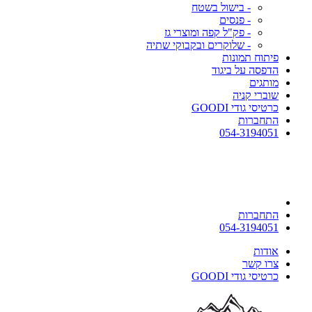
- בישול בשטח
- פנסים
- פק"ל קפה ומוצרי גז
- שלוקרים ובקבוקי שתיה
פיתוח תמונות
הדפסה על ביגוד
מותגים
שוברי קניה
כרטיסי גודי GOODI
התחברות
054-3194051
התחברות
054-3194051
אודות
צרו קשר
כרטיסי גודי GOODI