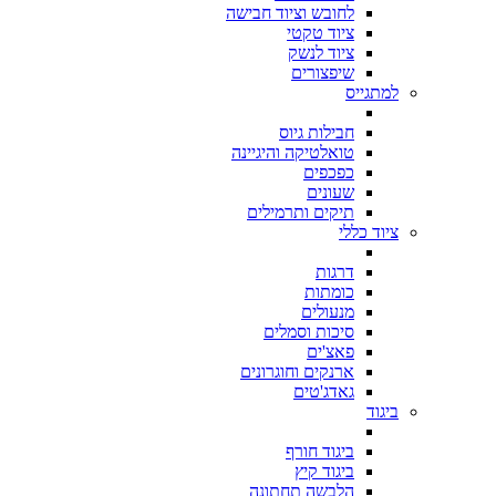
לחובש וציוד חבישה
ציוד טקטי
ציוד לנשק
שיפצורים
למתגייס
חבילות גיוס
טואלטיקה והיגיינה
כפכפים
שעונים
תיקים ותרמילים
ציוד כללי
דרגות
כומתות
מנעולים
סיכות וסמלים
פאצ'ים
ארנקים וחוגרונים
גאדג'טים
ביגוד
ביגוד חורף
ביגוד קיץ
הלבשה תחתונה