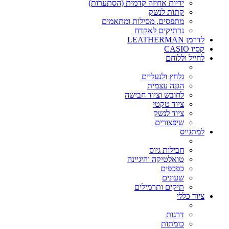
ידיות אחיזה קדמית (הסתערות)
קתות לנשק
מתפסים, מסילות ומתאמים
נרתיקים לאקדח
לדרמן LEATHERMAN
קסיו CASIO
לחייל וללוחם
גלחץ ולנעליים
הגנה עצמית
לחובש וציוד חבישה
ציוד טקטי
ציוד לנשק
שיפצורים
למתגייס
חבילות גיוס
טואלטיקה והיגיינה
כפכפים
שעונים
תיקים ותרמילים
ציוד כללי
דרגות
כומתות