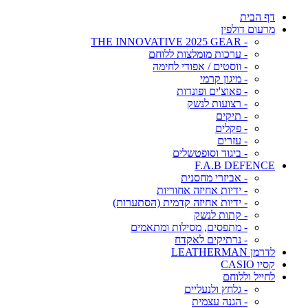
דף הבית
מרעום דולפין
- THE INNOVATIVE 2025 GEAR
- ערכות מומלצות ללוחם
- ווסטים / אפודי לחימה
- מיגון קרמי
- פאוצ'ים ופונדות
- רצועות לנשק
- תיקים
- פקלים
- עזרים
- ביגוד וסופטשלים
F.A.B DEFENCE
- אביזרי מחסנית
- ידיות אחיזה אחוריות
- ידיות אחיזה קדמית (הסתערות)
- קתות לנשק
- מתפסים, מסילות ומתאמים
- נרתיקים לאקדח
לדרמן LEATHERMAN
קסיו CASIO
לחייל וללוחם
- גלחץ ולנעליים
- הגנה עצמית