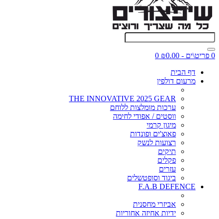
0 פריט\ים - ₪0.00
0
דף הבית
מרעום דולפין
THE INNOVATIVE 2025 GEAR
ערכות מומלצות ללוחם
ווסטים / אפודי לחימה
מיגון קרמי
פאוצ'ים ופונדות
רצועות לנשק
תיקים
פקלים
עזרים
ביגוד וסופטשלים
F.A.B DEFENCE
אביזרי מחסנית
ידיות אחיזה אחוריות