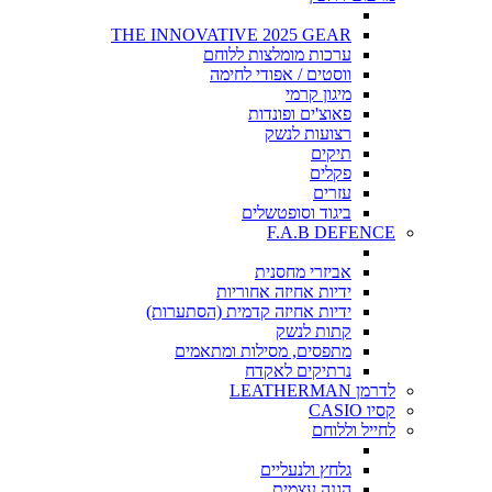
THE INNOVATIVE 2025 GEAR
ערכות מומלצות ללוחם
ווסטים / אפודי לחימה
מיגון קרמי
פאוצ'ים ופונדות
רצועות לנשק
תיקים
פקלים
עזרים
ביגוד וסופטשלים
F.A.B DEFENCE
אביזרי מחסנית
ידיות אחיזה אחוריות
ידיות אחיזה קדמית (הסתערות)
קתות לנשק
מתפסים, מסילות ומתאמים
נרתיקים לאקדח
לדרמן LEATHERMAN
קסיו CASIO
לחייל וללוחם
גלחץ ולנעליים
הגנה עצמית