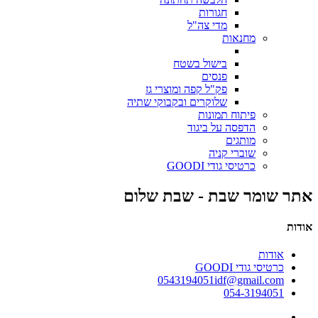
חגורות
מדי צה"ל
מחנאות
בישול בשטח
פנסים
פק"ל קפה ומוצרי גז
שלוקרים ובקבוקי שתיה
פיתוח תמונות
הדפסה על ביגוד
מותגים
שוברי קניה
כרטיסי גודי GOODI
אתר שומר שבת - שבת שלום
אודות
אודות
כרטיסי גודי GOODI
0543194051idf@gmail.com
054-3194051