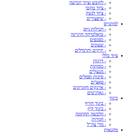
- לחובש וציוד חבישה
- ציוד טקטי
- ציוד לנשק
- שיפצורים
למתגייס
- חבילות גיוס
- טואלטיקה והיגיינה
- כפכפים
- שעונים
- תיקים ותרמילים
ציוד כללי
- דרגות
- כומתות
- מנעולים
- סיכות וסמלים
- פאצ'ים
- ארנקים וחוגרונים
- גאדג'טים
ביגוד
- ביגוד חורף
- ביגוד קיץ
- הלבשה תחתונה
- חגורות
- מדי צה"ל
מחנאות