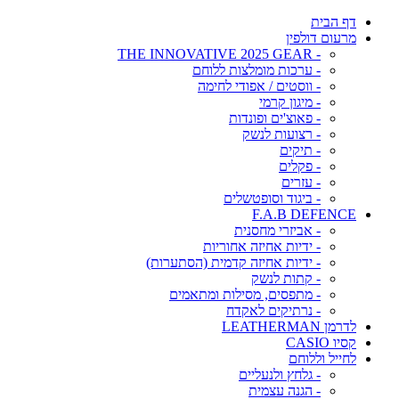
דף הבית
מרעום דולפין
- THE INNOVATIVE 2025 GEAR
- ערכות מומלצות ללוחם
- ווסטים / אפודי לחימה
- מיגון קרמי
- פאוצ'ים ופונדות
- רצועות לנשק
- תיקים
- פקלים
- עזרים
- ביגוד וסופטשלים
F.A.B DEFENCE
- אביזרי מחסנית
- ידיות אחיזה אחוריות
- ידיות אחיזה קדמית (הסתערות)
- קתות לנשק
- מתפסים, מסילות ומתאמים
- נרתיקים לאקדח
לדרמן LEATHERMAN
קסיו CASIO
לחייל וללוחם
- גלחץ ולנעליים
- הגנה עצמית