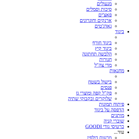
מנעולים
סיכות וסמלים
פאצ'ים
ארנקים וחוגרונים
גאדג'טים
ביגוד
ביגוד חורף
ביגוד קיץ
הלבשה תחתונה
חגורות
מדי צה"ל
מחנאות
בישול בשטח
פנסים
פק"ל קפה ומוצרי גז
שלוקרים ובקבוקי שתיה
פיתוח תמונות
הדפסה על ביגוד
מותגים
שוברי קניה
כרטיסי גודי GOODI
עוד...
מרעום דולפין