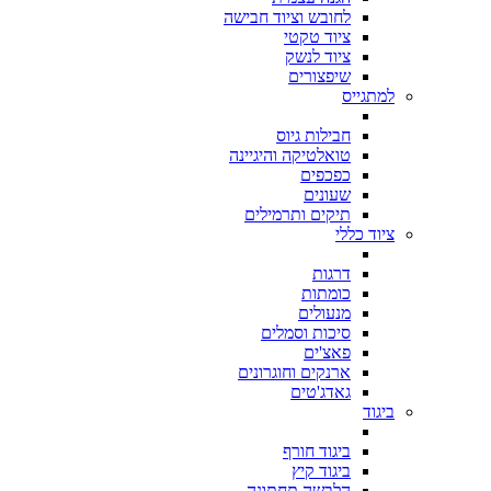
לחובש וציוד חבישה
ציוד טקטי
ציוד לנשק
שיפצורים
למתגייס
חבילות גיוס
טואלטיקה והיגיינה
כפכפים
שעונים
תיקים ותרמילים
ציוד כללי
דרגות
כומתות
מנעולים
סיכות וסמלים
פאצ'ים
ארנקים וחוגרונים
גאדג'טים
ביגוד
ביגוד חורף
ביגוד קיץ
הלבשה תחתונה