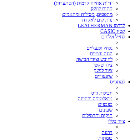
ידיות אחיזה קדמית (הסתערות)
קתות לנשק
מתפסים, מסילות ומתאמים
נרתיקים לאקדח
לדרמן LEATHERMAN
קסיו CASIO
לחייל וללוחם
גלחץ ולנעליים
הגנה עצמית
לחובש וציוד חבישה
ציוד טקטי
ציוד לנשק
שיפצורים
למתגייס
חבילות גיוס
טואלטיקה והיגיינה
כפכפים
שעונים
תיקים ותרמילים
ציוד כללי
דרגות
כומתות