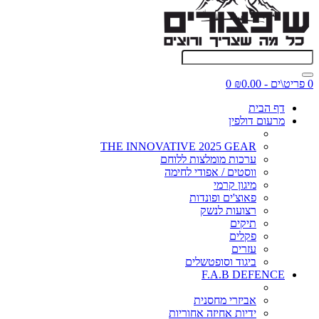
0 פריט\ים - ₪0.00
0
דף הבית
מרעום דולפין
THE INNOVATIVE 2025 GEAR
ערכות מומלצות ללוחם
ווסטים / אפודי לחימה
מיגון קרמי
פאוצ'ים ופונדות
רצועות לנשק
תיקים
פקלים
עזרים
ביגוד וסופטשלים
F.A.B DEFENCE
אביזרי מחסנית
ידיות אחיזה אחוריות