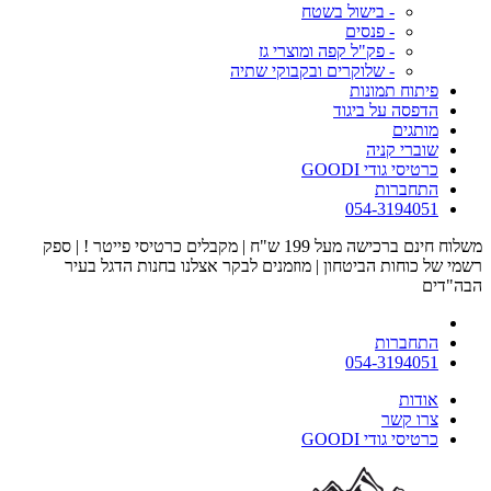
- בישול בשטח
- פנסים
- פק"ל קפה ומוצרי גז
- שלוקרים ובקבוקי שתיה
פיתוח תמונות
הדפסה על ביגוד
מותגים
שוברי קניה
כרטיסי גודי GOODI
התחברות
054-3194051
משלוח חינם ברכישה מעל 199 ש"ח | מקבלים כרטיסי פייטר ! | ספק
רשמי של כוחות הביטחון | מוזמנים לבקר אצלנו בחנות הדגל בעיר
הבה"דים
התחברות
054-3194051
אודות
צרו קשר
כרטיסי גודי GOODI