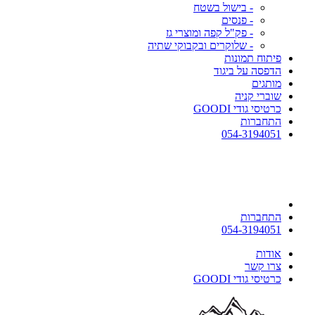
- בישול בשטח
- פנסים
- פק"ל קפה ומוצרי גז
- שלוקרים ובקבוקי שתיה
פיתוח תמונות
הדפסה על ביגוד
מותגים
שוברי קניה
כרטיסי גודי GOODI
התחברות
054-3194051
התחברות
054-3194051
אודות
צרו קשר
כרטיסי גודי GOODI