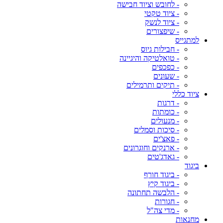
- לחובש וציוד חבישה
- ציוד טקטי
- ציוד לנשק
- שיפצורים
למתגייס
- חבילות גיוס
- טואלטיקה והיגיינה
- כפכפים
- שעונים
- תיקים ותרמילים
ציוד כללי
- דרגות
- כומתות
- מנעולים
- סיכות וסמלים
- פאצ'ים
- ארנקים וחוגרונים
- גאדג'טים
ביגוד
- ביגוד חורף
- ביגוד קיץ
- הלבשה תחתונה
- חגורות
- מדי צה"ל
מחנאות