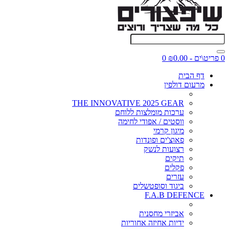
0 פריט\ים - ₪0.00
0
דף הבית
מרעום דולפין
THE INNOVATIVE 2025 GEAR
ערכות מומלצות ללוחם
ווסטים / אפודי לחימה
מיגון קרמי
פאוצ'ים ופונדות
רצועות לנשק
תיקים
פקלים
עזרים
ביגוד וסופטשלים
F.A.B DEFENCE
אביזרי מחסנית
ידיות אחיזה אחוריות