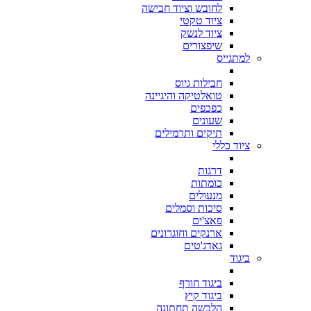
לחובש וציוד חבישה
ציוד טקטי
ציוד לנשק
שיפצורים
למתגייס
חבילות גיוס
טואלטיקה והיגיינה
כפכפים
שעונים
תיקים ותרמילים
ציוד כללי
דרגות
כומתות
מנעולים
סיכות וסמלים
פאצ'ים
ארנקים וחוגרונים
גאדג'טים
ביגוד
ביגוד חורף
ביגוד קיץ
הלבשה תחתונה