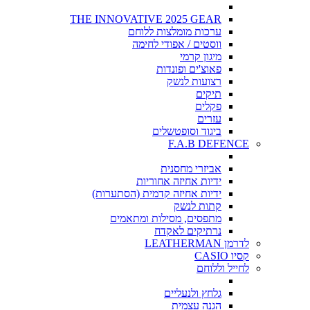
THE INNOVATIVE 2025 GEAR
ערכות מומלצות ללוחם
ווסטים / אפודי לחימה
מיגון קרמי
פאוצ'ים ופונדות
רצועות לנשק
תיקים
פקלים
עזרים
ביגוד וסופטשלים
F.A.B DEFENCE
אביזרי מחסנית
ידיות אחיזה אחוריות
ידיות אחיזה קדמית (הסתערות)
קתות לנשק
מתפסים, מסילות ומתאמים
נרתיקים לאקדח
לדרמן LEATHERMAN
קסיו CASIO
לחייל וללוחם
גלחץ ולנעליים
הגנה עצמית