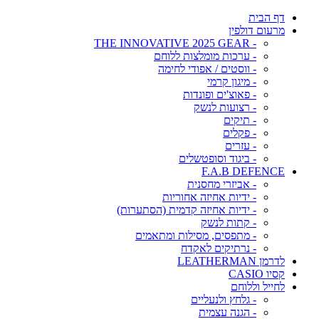
דף הבית
מרעום דולפין
- THE INNOVATIVE 2025 GEAR
- ערכות מומלצות ללוחם
- ווסטים / אפודי לחימה
- מיגון קרמי
- פאוצ'ים ופונדות
- רצועות לנשק
- תיקים
- פקלים
- עזרים
- ביגוד וסופטשלים
F.A.B DEFENCE
- אביזרי מחסנית
- ידיות אחיזה אחוריות
- ידיות אחיזה קדמית (הסתערות)
- קתות לנשק
- מתפסים, מסילות ומתאמים
- נרתיקים לאקדח
לדרמן LEATHERMAN
קסיו CASIO
לחייל וללוחם
- גלחץ ולנעליים
- הגנה עצמית