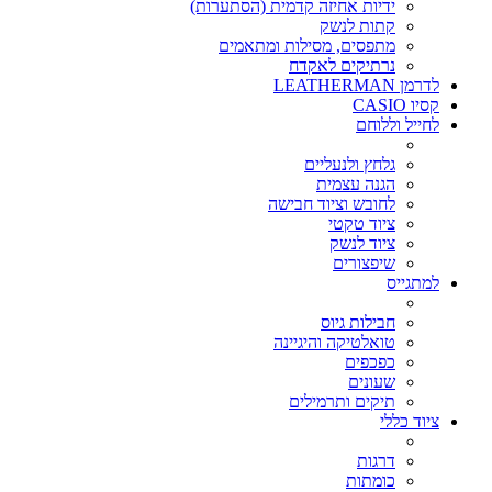
ידיות אחיזה קדמית (הסתערות)
קתות לנשק
מתפסים, מסילות ומתאמים
נרתיקים לאקדח
לדרמן LEATHERMAN
קסיו CASIO
לחייל וללוחם
גלחץ ולנעליים
הגנה עצמית
לחובש וציוד חבישה
ציוד טקטי
ציוד לנשק
שיפצורים
למתגייס
חבילות גיוס
טואלטיקה והיגיינה
כפכפים
שעונים
תיקים ותרמילים
ציוד כללי
דרגות
כומתות