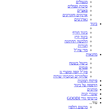
מנעולים
סיכות וסמלים
פאצ'ים
ארנקים וחוגרונים
גאדג'טים
ביגוד
ביגוד חורף
ביגוד קיץ
הלבשה תחתונה
חגורות
מדי צה"ל
מחנאות
בישול בשטח
פנסים
פק"ל קפה ומוצרי גז
שלוקרים ובקבוקי שתיה
פיתוח תמונות
הדפסה על ביגוד
מותגים
שוברי קניה
כרטיסי גודי GOODI
עוד...
מרעום דולפין