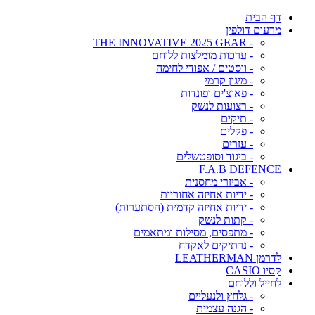
דף הבית
מרעום דולפין
- THE INNOVATIVE 2025 GEAR
- ערכות מומלצות ללוחם
- ווסטים / אפודי לחימה
- מיגון קרמי
- פאוצ'ים ופונדות
- רצועות לנשק
- תיקים
- פקלים
- עזרים
- ביגוד וסופטשלים
F.A.B DEFENCE
- אביזרי מחסנית
- ידיות אחיזה אחוריות
- ידיות אחיזה קדמית (הסתערות)
- קתות לנשק
- מתפסים, מסילות ומתאמים
- נרתיקים לאקדח
לדרמן LEATHERMAN
קסיו CASIO
לחייל וללוחם
- גלחץ ולנעליים
- הגנה עצמית