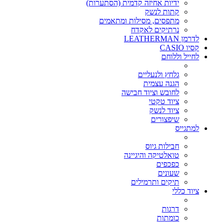
ידיות אחיזה קדמית (הסתערות)
קתות לנשק
מתפסים, מסילות ומתאמים
נרתיקים לאקדח
לדרמן LEATHERMAN
קסיו CASIO
לחייל וללוחם
גלחץ ולנעליים
הגנה עצמית
לחובש וציוד חבישה
ציוד טקטי
ציוד לנשק
שיפצורים
למתגייס
חבילות גיוס
טואלטיקה והיגיינה
כפכפים
שעונים
תיקים ותרמילים
ציוד כללי
דרגות
כומתות