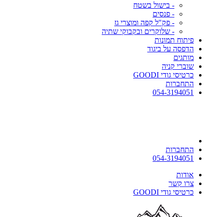
- בישול בשטח
- פנסים
- פק"ל קפה ומוצרי גז
- שלוקרים ובקבוקי שתיה
פיתוח תמונות
הדפסה על ביגוד
מותגים
שוברי קניה
כרטיסי גודי GOODI
התחברות
054-3194051
התחברות
054-3194051
אודות
צרו קשר
כרטיסי גודי GOODI