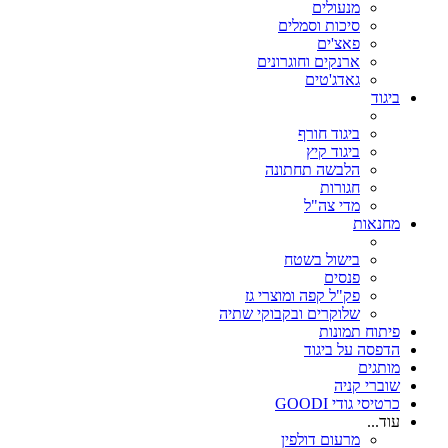
מנעולים
סיכות וסמלים
פאצ'ים
ארנקים וחוגרונים
גאדג'טים
ביגוד
ביגוד חורף
ביגוד קיץ
הלבשה תחתונה
חגורות
מדי צה"ל
מחנאות
בישול בשטח
פנסים
פק"ל קפה ומוצרי גז
שלוקרים ובקבוקי שתיה
פיתוח תמונות
הדפסה על ביגוד
מותגים
שוברי קניה
כרטיסי גודי GOODI
עוד...
מרעום דולפין