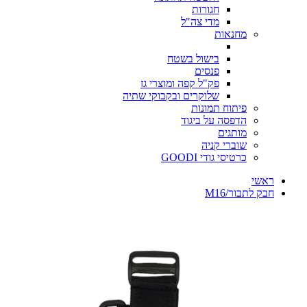
חגורות
מדי צה"ל
מחנאות
בישול בשטח
פנסים
פק"ל קפה ומוצרי גז
שלוקרים ובקבוקי שתיה
פיתוח תמונות
הדפסה על ביגוד
מותגים
שוברי קניה
כרטיסי גודי GOODI
ראשי
חבק לתבור/M16