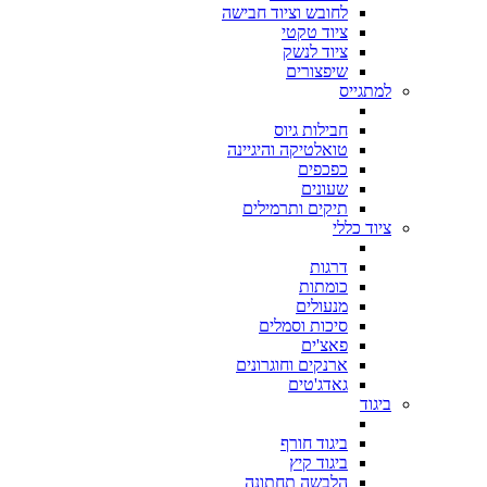
לחובש וציוד חבישה
ציוד טקטי
ציוד לנשק
שיפצורים
למתגייס
חבילות גיוס
טואלטיקה והיגיינה
כפכפים
שעונים
תיקים ותרמילים
ציוד כללי
דרגות
כומתות
מנעולים
סיכות וסמלים
פאצ'ים
ארנקים וחוגרונים
גאדג'טים
ביגוד
ביגוד חורף
ביגוד קיץ
הלבשה תחתונה