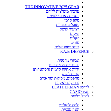
THE INNOVATIVE 2025 GEAR
ערכות מומלצות ללוחם
ווסטים / אפודי לחימה
מיגון קרמי
פאוצ'ים ופונדות
רצועות לנשק
תיקים
פקלים
עזרים
ביגוד וסופטשלים
F.A.B DEFENCE
אביזרי מחסנית
ידיות אחיזה אחוריות
ידיות אחיזה קדמית (הסתערות)
קתות לנשק
מתפסים, מסילות ומתאמים
נרתיקים לאקדח
לדרמן LEATHERMAN
קסיו CASIO
לחייל וללוחם
גלחץ ולנעליים
הגנה עצמית