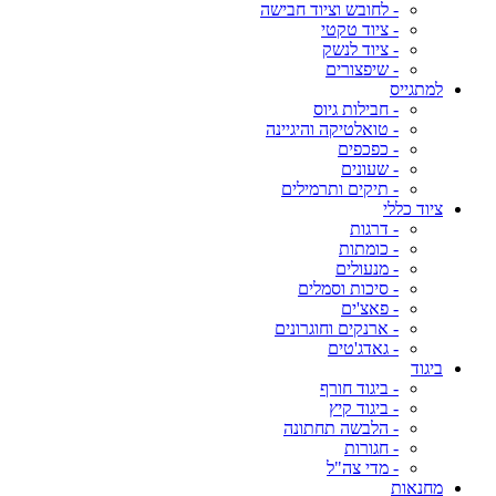
- לחובש וציוד חבישה
- ציוד טקטי
- ציוד לנשק
- שיפצורים
למתגייס
- חבילות גיוס
- טואלטיקה והיגיינה
- כפכפים
- שעונים
- תיקים ותרמילים
ציוד כללי
- דרגות
- כומתות
- מנעולים
- סיכות וסמלים
- פאצ'ים
- ארנקים וחוגרונים
- גאדג'טים
ביגוד
- ביגוד חורף
- ביגוד קיץ
- הלבשה תחתונה
- חגורות
- מדי צה"ל
מחנאות