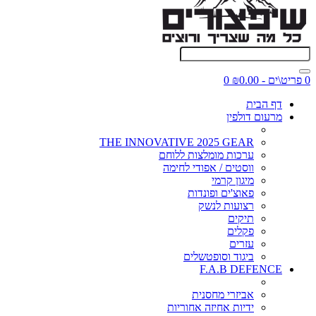
0 פריט\ים - ₪0.00
0
דף הבית
מרעום דולפין
THE INNOVATIVE 2025 GEAR
ערכות מומלצות ללוחם
ווסטים / אפודי לחימה
מיגון קרמי
פאוצ'ים ופונדות
רצועות לנשק
תיקים
פקלים
עזרים
ביגוד וסופטשלים
F.A.B DEFENCE
אביזרי מחסנית
ידיות אחיזה אחוריות