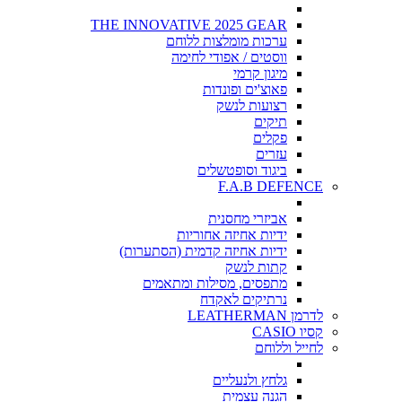
THE INNOVATIVE 2025 GEAR
ערכות מומלצות ללוחם
ווסטים / אפודי לחימה
מיגון קרמי
פאוצ'ים ופונדות
רצועות לנשק
תיקים
פקלים
עזרים
ביגוד וסופטשלים
F.A.B DEFENCE
אביזרי מחסנית
ידיות אחיזה אחוריות
ידיות אחיזה קדמית (הסתערות)
קתות לנשק
מתפסים, מסילות ומתאמים
נרתיקים לאקדח
לדרמן LEATHERMAN
קסיו CASIO
לחייל וללוחם
גלחץ ולנעליים
הגנה עצמית