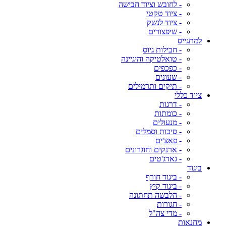
- לחובש וציוד חבישה
- ציוד טקטי
- ציוד לנשק
- שיפצורים
למתגייס
- חבילות גיוס
- טואלטיקה והיגיינה
- כפכפים
- שעונים
- תיקים ותרמילים
ציוד כללי
- דרגות
- כומתות
- מנעולים
- סיכות וסמלים
- פאצ'ים
- ארנקים וחוגרונים
- גאדג'טים
ביגוד
- ביגוד חורף
- ביגוד קיץ
- הלבשה תחתונה
- חגורות
- מדי צה"ל
מחנאות