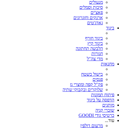
מנעולים
סיכות וסמלים
פאצ'ים
ארנקים וחוגרונים
גאדג'טים
ביגוד
ביגוד חורף
ביגוד קיץ
הלבשה תחתונה
חגורות
מדי צה"ל
מחנאות
בישול בשטח
פנסים
פק"ל קפה ומוצרי גז
שלוקרים ובקבוקי שתיה
פיתוח תמונות
הדפסה על ביגוד
מותגים
שוברי קניה
כרטיסי גודי GOODI
עוד...
מרעום דולפין