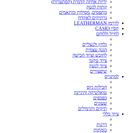
ידיות אחיזה קדמית (הסתערות)
קתות לנשק
מתפסים, מסילות ומתאמים
נרתיקים לאקדח
לדרמן LEATHERMAN
קסיו CASIO
לחייל וללוחם
גלחץ ולנעליים
הגנה עצמית
לחובש וציוד חבישה
ציוד טקטי
ציוד לנשק
שיפצורים
למתגייס
חבילות גיוס
טואלטיקה והיגיינה
כפכפים
שעונים
תיקים ותרמילים
ציוד כללי
דרגות
כומתות