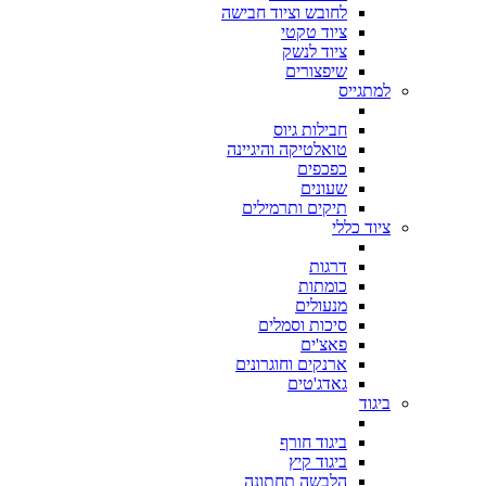
לחובש וציוד חבישה
ציוד טקטי
ציוד לנשק
שיפצורים
למתגייס
חבילות גיוס
טואלטיקה והיגיינה
כפכפים
שעונים
תיקים ותרמילים
ציוד כללי
דרגות
כומתות
מנעולים
סיכות וסמלים
פאצ'ים
ארנקים וחוגרונים
גאדג'טים
ביגוד
ביגוד חורף
ביגוד קיץ
הלבשה תחתונה