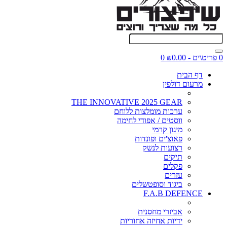
0 פריט\ים - ₪0.00
0
דף הבית
מרעום דולפין
THE INNOVATIVE 2025 GEAR
ערכות מומלצות ללוחם
ווסטים / אפודי לחימה
מיגון קרמי
פאוצ'ים ופונדות
רצועות לנשק
תיקים
פקלים
עזרים
ביגוד וסופטשלים
F.A.B DEFENCE
אביזרי מחסנית
ידיות אחיזה אחוריות