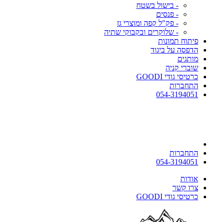
- בישול בשטח
- פנסים
- פק"ל קפה ומוצרי גז
- שלוקרים ובקבוקי שתיה
פיתוח תמונות
הדפסה על ביגוד
מותגים
שוברי קניה
כרטיסי גודי GOODI
התחברות
054-3194051
התחברות
054-3194051
אודות
צרו קשר
כרטיסי גודי GOODI