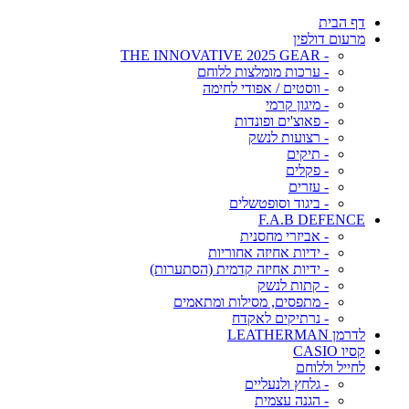
דף הבית
מרעום דולפין
- THE INNOVATIVE 2025 GEAR
- ערכות מומלצות ללוחם
- ווסטים / אפודי לחימה
- מיגון קרמי
- פאוצ'ים ופונדות
- רצועות לנשק
- תיקים
- פקלים
- עזרים
- ביגוד וסופטשלים
F.A.B DEFENCE
- אביזרי מחסנית
- ידיות אחיזה אחוריות
- ידיות אחיזה קדמית (הסתערות)
- קתות לנשק
- מתפסים, מסילות ומתאמים
- נרתיקים לאקדח
לדרמן LEATHERMAN
קסיו CASIO
לחייל וללוחם
- גלחץ ולנעליים
- הגנה עצמית