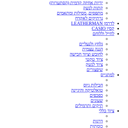
ידיות אחיזה קדמית (הסתערות)
קתות לנשק
מתפסים, מסילות ומתאמים
נרתיקים לאקדח
לדרמן LEATHERMAN
קסיו CASIO
לחייל וללוחם
גלחץ ולנעליים
הגנה עצמית
לחובש וציוד חבישה
ציוד טקטי
ציוד לנשק
שיפצורים
למתגייס
חבילות גיוס
טואלטיקה והיגיינה
כפכפים
שעונים
תיקים ותרמילים
ציוד כללי
דרגות
כומתות