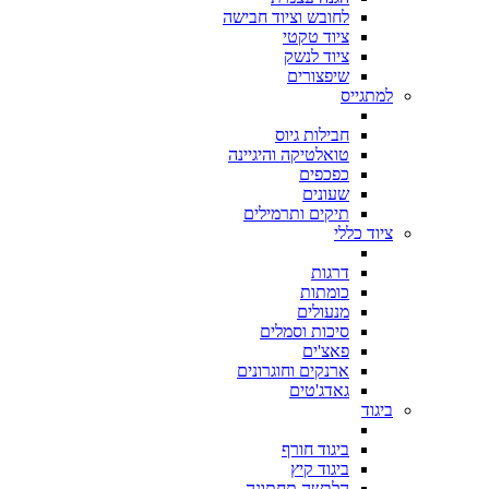
לחובש וציוד חבישה
ציוד טקטי
ציוד לנשק
שיפצורים
למתגייס
חבילות גיוס
טואלטיקה והיגיינה
כפכפים
שעונים
תיקים ותרמילים
ציוד כללי
דרגות
כומתות
מנעולים
סיכות וסמלים
פאצ'ים
ארנקים וחוגרונים
גאדג'טים
ביגוד
ביגוד חורף
ביגוד קיץ
הלבשה תחתונה