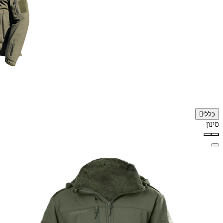
כללי
סינון