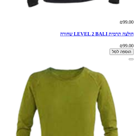
₪99.00
חולצה תרמית LEVEL 2 BALI שחורה
₪99.00
הוספה לסל