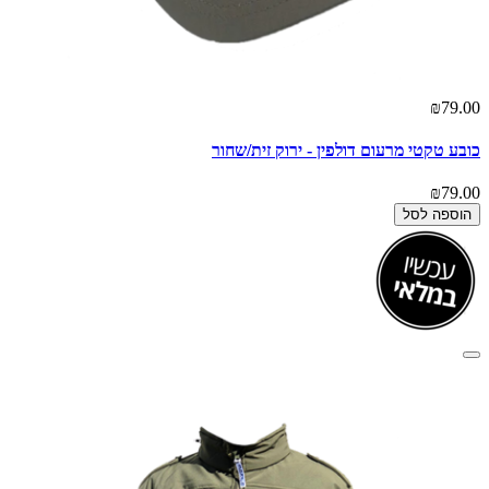
₪79.00
כובע טקטי מרעום דולפין - ירוק זית/שחור
₪79.00
הוספה לסל