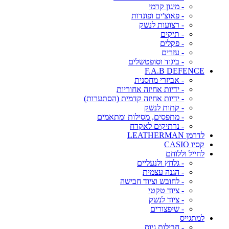
- מיגון קרמי
- פאוצ'ים ופונדות
- רצועות לנשק
- תיקים
- פקלים
- עזרים
- ביגוד וסופטשלים
F.A.B DEFENCE
- אביזרי מחסנית
- ידיות אחיזה אחוריות
- ידיות אחיזה קדמית (הסתערות)
- קתות לנשק
- מתפסים, מסילות ומתאמים
- נרתיקים לאקדח
לדרמן LEATHERMAN
קסיו CASIO
לחייל וללוחם
- גלחץ ולנעליים
- הגנה עצמית
- לחובש וציוד חבישה
- ציוד טקטי
- ציוד לנשק
- שיפצורים
למתגייס
- חבילות גיוס