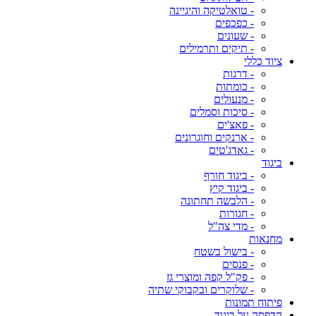
- טואלטיקה והיגיינה
- כפכפים
- שעונים
- תיקים ותרמילים
ציוד כללי
- דרגות
- כומתות
- מנעולים
- סיכות וסמלים
- פאצ'ים
- ארנקים וחוגרונים
- גאדג'טים
ביגוד
- ביגוד חורף
- ביגוד קיץ
- הלבשה תחתונה
- חגורות
- מדי צה"ל
מחנאות
- בישול בשטח
- פנסים
- פק"ל קפה ומוצרי גז
- שלוקרים ובקבוקי שתיה
פיתוח תמונות
הדפסה על ביגוד