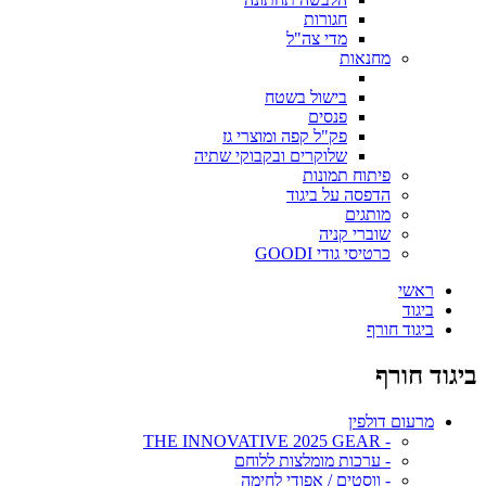
חגורות
מדי צה"ל
מחנאות
בישול בשטח
פנסים
פק"ל קפה ומוצרי גז
שלוקרים ובקבוקי שתיה
פיתוח תמונות
הדפסה על ביגוד
מותגים
שוברי קניה
כרטיסי גודי GOODI
ראשי
ביגוד
ביגוד חורף
ביגוד חורף
מרעום דולפין
- THE INNOVATIVE 2025 GEAR
- ערכות מומלצות ללוחם
- ווסטים / אפודי לחימה