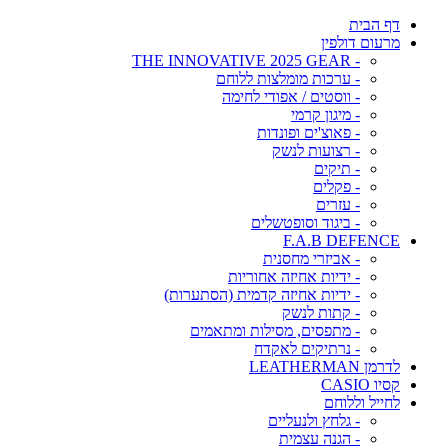
דף הבית
מרעום דולפין
- THE INNOVATIVE 2025 GEAR
- ערכות מומלצות ללוחם
- ווסטים / אפודי לחימה
- מיגון קרמי
- פאוצ'ים ופונדות
- רצועות לנשק
- תיקים
- פקלים
- עזרים
- ביגוד וסופטשלים
F.A.B DEFENCE
- אביזרי מחסנית
- ידיות אחיזה אחוריות
- ידיות אחיזה קדמית (הסתערות)
- קתות לנשק
- מתפסים, מסילות ומתאמים
- נרתיקים לאקדח
לדרמן LEATHERMAN
קסיו CASIO
לחייל וללוחם
- גלחץ ולנעליים
- הגנה עצמית