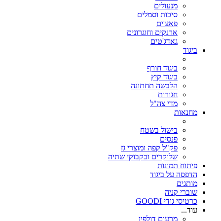
מנעולים
סיכות וסמלים
פאצ'ים
ארנקים וחוגרונים
גאדג'טים
ביגוד
ביגוד חורף
ביגוד קיץ
הלבשה תחתונה
חגורות
מדי צה"ל
מחנאות
בישול בשטח
פנסים
פק"ל קפה ומוצרי גז
שלוקרים ובקבוקי שתיה
פיתוח תמונות
הדפסה על ביגוד
מותגים
שוברי קניה
כרטיסי גודי GOODI
עוד...
מרעום דולפין