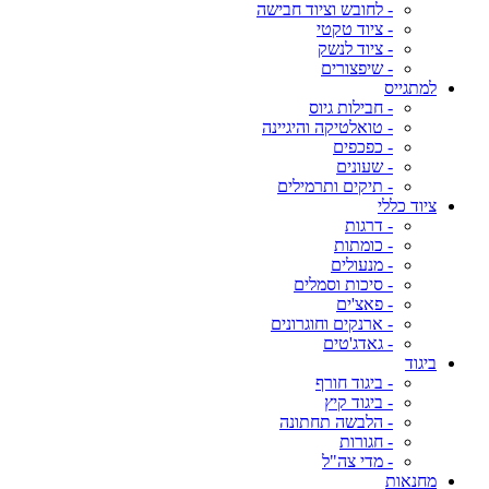
- לחובש וציוד חבישה
- ציוד טקטי
- ציוד לנשק
- שיפצורים
למתגייס
- חבילות גיוס
- טואלטיקה והיגיינה
- כפכפים
- שעונים
- תיקים ותרמילים
ציוד כללי
- דרגות
- כומתות
- מנעולים
- סיכות וסמלים
- פאצ'ים
- ארנקים וחוגרונים
- גאדג'טים
ביגוד
- ביגוד חורף
- ביגוד קיץ
- הלבשה תחתונה
- חגורות
- מדי צה"ל
מחנאות