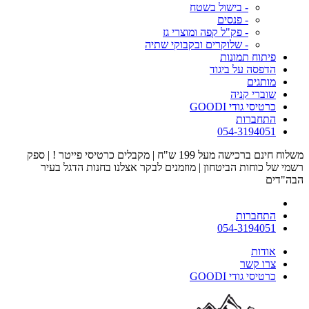
- בישול בשטח
- פנסים
- פק"ל קפה ומוצרי גז
- שלוקרים ובקבוקי שתיה
פיתוח תמונות
הדפסה על ביגוד
מותגים
שוברי קניה
כרטיסי גודי GOODI
התחברות
054-3194051
משלוח חינם ברכישה מעל 199 ש"ח | מקבלים כרטיסי פייטר ! | ספק
רשמי של כוחות הביטחון | מוזמנים לבקר אצלנו בחנות הדגל בעיר
הבה"דים
התחברות
054-3194051
אודות
צרו קשר
כרטיסי גודי GOODI