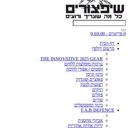
0 פריט\ים - ₪0.00
0
דף הבית
מרעום דולפין
THE INNOVATIVE 2025 GEAR
ערכות מומלצות ללוחם
ווסטים / אפודי לחימה
מיגון קרמי
פאוצ'ים ופונדות
רצועות לנשק
תיקים
פקלים
עזרים
ביגוד וסופטשלים
F.A.B DEFENCE
אביזרי מחסנית
ידיות אחיזה אחוריות