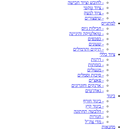
- לחובש וציוד חבישה
- ציוד טקטי
- ציוד לנשק
- שיפצורים
למתגייס
- חבילות גיוס
- טואלטיקה והיגיינה
- כפכפים
- שעונים
- תיקים ותרמילים
ציוד כללי
- דרגות
- כומתות
- מנעולים
- סיכות וסמלים
- פאצ'ים
- ארנקים וחוגרונים
- גאדג'טים
ביגוד
- ביגוד חורף
- ביגוד קיץ
- הלבשה תחתונה
- חגורות
- מדי צה"ל
מחנאות