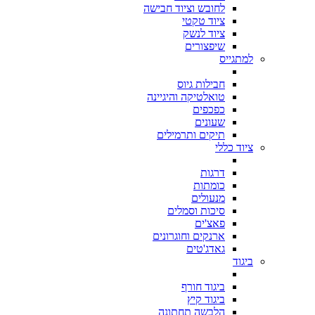
לחובש וציוד חבישה
ציוד טקטי
ציוד לנשק
שיפצורים
למתגייס
חבילות גיוס
טואלטיקה והיגיינה
כפכפים
שעונים
תיקים ותרמילים
ציוד כללי
דרגות
כומתות
מנעולים
סיכות וסמלים
פאצ'ים
ארנקים וחוגרונים
גאדג'טים
ביגוד
ביגוד חורף
ביגוד קיץ
הלבשה תחתונה