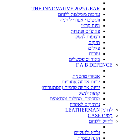
THE INNOVATIVE 2025 GEAR
ערכות מומלצות ללוחם
ווסטים / אפודי לחימה
מיגון קרמי
פאוצ'ים ופונדות
רצועות לנשק
תיקים
פקלים
עזרים
ביגוד וסופטשלים
F.A.B DEFENCE
אביזרי מחסנית
ידיות אחיזה אחוריות
ידיות אחיזה קדמית (הסתערות)
קתות לנשק
מתפסים, מסילות ומתאמים
נרתיקים לאקדח
לדרמן LEATHERMAN
קסיו CASIO
לחייל וללוחם
גלחץ ולנעליים
הגנה עצמית