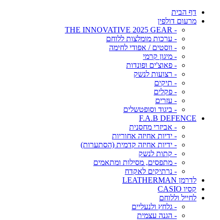
דף הבית
מרעום דולפין
- THE INNOVATIVE 2025 GEAR
- ערכות מומלצות ללוחם
- ווסטים / אפודי לחימה
- מיגון קרמי
- פאוצ'ים ופונדות
- רצועות לנשק
- תיקים
- פקלים
- עזרים
- ביגוד וסופטשלים
F.A.B DEFENCE
- אביזרי מחסנית
- ידיות אחיזה אחוריות
- ידיות אחיזה קדמית (הסתערות)
- קתות לנשק
- מתפסים, מסילות ומתאמים
- נרתיקים לאקדח
לדרמן LEATHERMAN
קסיו CASIO
לחייל וללוחם
- גלחץ ולנעליים
- הגנה עצמית