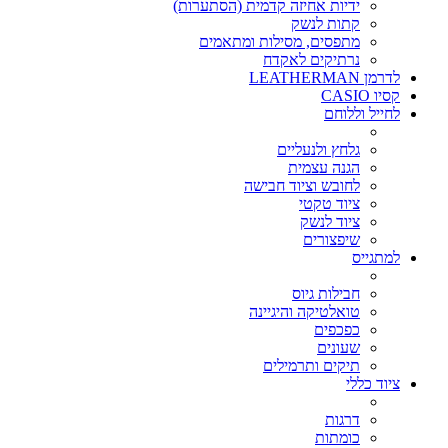
ידיות אחיזה קדמית (הסתערות)
קתות לנשק
מתפסים, מסילות ומתאמים
נרתיקים לאקדח
לדרמן LEATHERMAN
קסיו CASIO
לחייל וללוחם
גלחץ ולנעליים
הגנה עצמית
לחובש וציוד חבישה
ציוד טקטי
ציוד לנשק
שיפצורים
למתגייס
חבילות גיוס
טואלטיקה והיגיינה
כפכפים
שעונים
תיקים ותרמילים
ציוד כללי
דרגות
כומתות