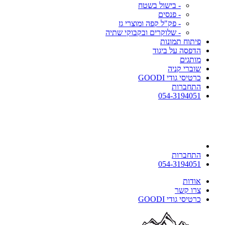
- בישול בשטח
- פנסים
- פק"ל קפה ומוצרי גז
- שלוקרים ובקבוקי שתיה
פיתוח תמונות
הדפסה על ביגוד
מותגים
שוברי קניה
כרטיסי גודי GOODI
התחברות
054-3194051
התחברות
054-3194051
אודות
צרו קשר
כרטיסי גודי GOODI