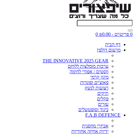
0 פריט\ים - ₪0.00
0
דף הבית
מרעום דולפין
THE INNOVATIVE 2025 GEAR
ערכות מומלצות ללוחם
ווסטים / אפודי לחימה
מיגון קרמי
פאוצ'ים ופונדות
רצועות לנשק
תיקים
פקלים
עזרים
ביגוד וסופטשלים
F.A.B DEFENCE
אביזרי מחסנית
ידיות אחיזה אחוריות