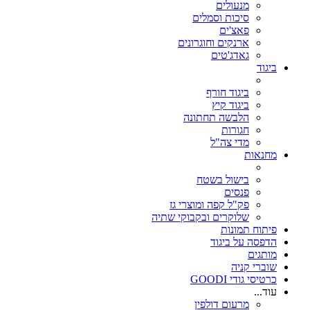
מנעולים
סיכות וסמלים
פאצ'ים
ארנקים וחוגרונים
גאדג'טים
ביגוד
ביגוד חורף
ביגוד קיץ
הלבשה תחתונה
חגורות
מדי צה"ל
מחנאות
בישול בשטח
פנסים
פק"ל קפה ומוצרי גז
שלוקרים ובקבוקי שתיה
פיתוח תמונות
הדפסה על ביגוד
מותגים
שוברי קניה
כרטיסי גודי GOODI
עוד...
מרעום דולפין