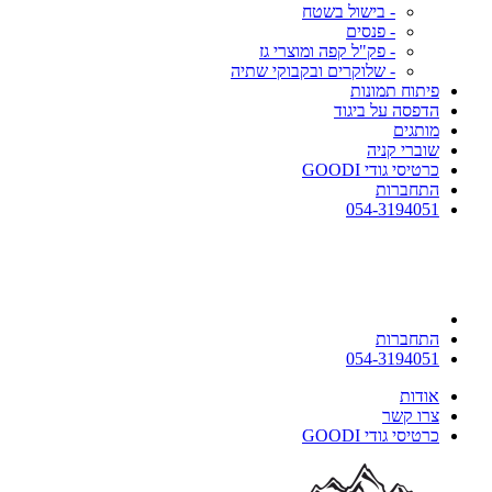
- בישול בשטח
- פנסים
- פק"ל קפה ומוצרי גז
- שלוקרים ובקבוקי שתיה
פיתוח תמונות
הדפסה על ביגוד
מותגים
שוברי קניה
כרטיסי גודי GOODI
התחברות
054-3194051
התחברות
054-3194051
אודות
צרו קשר
כרטיסי גודי GOODI