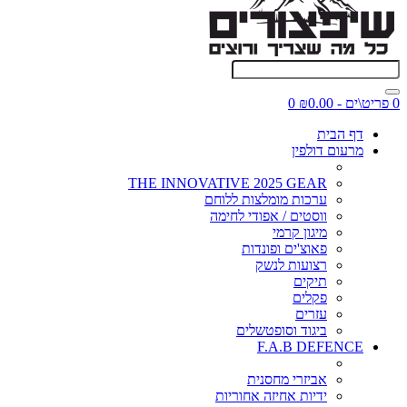
0 פריט\ים - ₪0.00
0
דף הבית
מרעום דולפין
THE INNOVATIVE 2025 GEAR
ערכות מומלצות ללוחם
ווסטים / אפודי לחימה
מיגון קרמי
פאוצ'ים ופונדות
רצועות לנשק
תיקים
פקלים
עזרים
ביגוד וסופטשלים
F.A.B DEFENCE
אביזרי מחסנית
ידיות אחיזה אחוריות