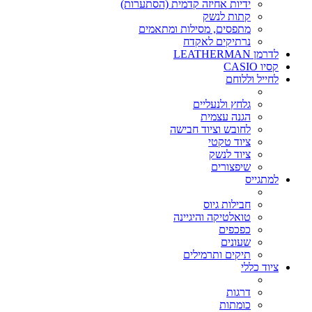
ידיות אחיזה קדמית (הסתערות)
קתות לנשק
מתפסים, מסילות ומתאמים
נרתיקים לאקדח
לדרמן LEATHERMAN
קסיו CASIO
לחייל וללוחם
גלחץ ולנעליים
הגנה עצמית
לחובש וציוד חבישה
ציוד טקטי
ציוד לנשק
שיפצורים
למתגייס
חבילות גיוס
טואלטיקה והיגיינה
כפכפים
שעונים
תיקים ותרמילים
ציוד כללי
דרגות
כומתות