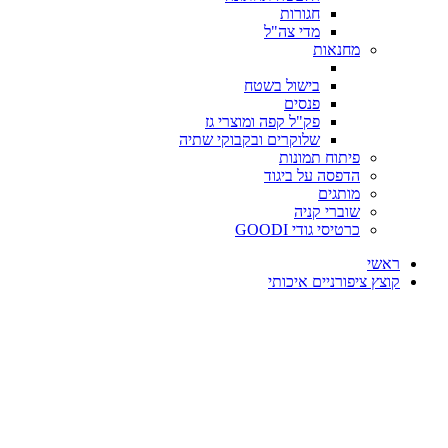
חגורות
מדי צה"ל
מחנאות
בישול בשטח
פנסים
פק"ל קפה ומוצרי גז
שלוקרים ובקבוקי שתיה
פיתוח תמונות
הדפסה על ביגוד
מותגים
שוברי קניה
כרטיסי גודי GOODI
ראשי
קוצץ ציפורניים איכותי