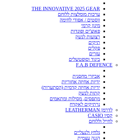
THE INNOVATIVE 2025 GEAR
ערכות מומלצות ללוחם
ווסטים / אפודי לחימה
מיגון קרמי
פאוצ'ים ופונדות
רצועות לנשק
תיקים
פקלים
עזרים
ביגוד וסופטשלים
F.A.B DEFENCE
אביזרי מחסנית
ידיות אחיזה אחוריות
ידיות אחיזה קדמית (הסתערות)
קתות לנשק
מתפסים, מסילות ומתאמים
נרתיקים לאקדח
לדרמן LEATHERMAN
קסיו CASIO
לחייל וללוחם
גלחץ ולנעליים
הגנה עצמית