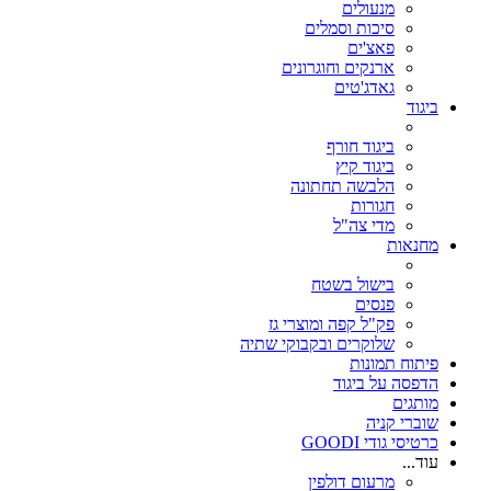
מנעולים
סיכות וסמלים
פאצ'ים
ארנקים וחוגרונים
גאדג'טים
ביגוד
ביגוד חורף
ביגוד קיץ
הלבשה תחתונה
חגורות
מדי צה"ל
מחנאות
בישול בשטח
פנסים
פק"ל קפה ומוצרי גז
שלוקרים ובקבוקי שתיה
פיתוח תמונות
הדפסה על ביגוד
מותגים
שוברי קניה
כרטיסי גודי GOODI
עוד...
מרעום דולפין