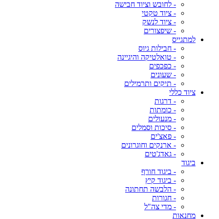
- לחובש וציוד חבישה
- ציוד טקטי
- ציוד לנשק
- שיפצורים
למתגייס
- חבילות גיוס
- טואלטיקה והיגיינה
- כפכפים
- שעונים
- תיקים ותרמילים
ציוד כללי
- דרגות
- כומתות
- מנעולים
- סיכות וסמלים
- פאצ'ים
- ארנקים וחוגרונים
- גאדג'טים
ביגוד
- ביגוד חורף
- ביגוד קיץ
- הלבשה תחתונה
- חגורות
- מדי צה"ל
מחנאות