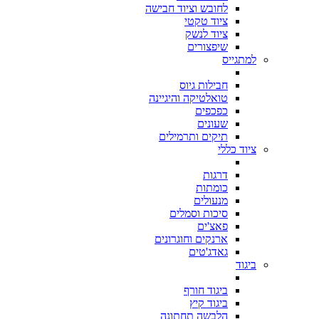
לחובש וציוד חבישה
ציוד טקטי
ציוד לנשק
שיפצורים
למתגייס
חבילות גיוס
טואלטיקה והיגיינה
כפכפים
שעונים
תיקים ותרמילים
ציוד כללי
דרגות
כומתות
מנעולים
סיכות וסמלים
פאצ'ים
ארנקים וחוגרונים
גאדג'טים
ביגוד
ביגוד חורף
ביגוד קיץ
הלבשה תחתונה