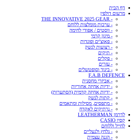
דף הבית
מרעום דולפין
- THE INNOVATIVE 2025 GEAR
- ערכות מומלצות ללוחם
- ווסטים / אפודי לחימה
- מיגון קרמי
- פאוצ'ים ופונדות
- רצועות לנשק
- תיקים
- פקלים
- עזרים
- ביגוד וסופטשלים
F.A.B DEFENCE
- אביזרי מחסנית
- ידיות אחיזה אחוריות
- ידיות אחיזה קדמית (הסתערות)
- קתות לנשק
- מתפסים, מסילות ומתאמים
- נרתיקים לאקדח
לדרמן LEATHERMAN
קסיו CASIO
לחייל וללוחם
- גלחץ ולנעליים
- הגנה עצמית