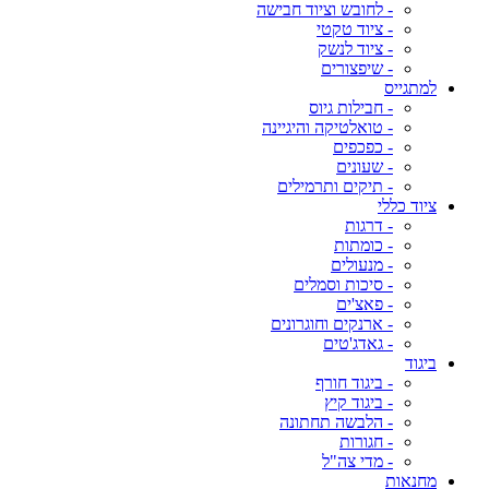
- לחובש וציוד חבישה
- ציוד טקטי
- ציוד לנשק
- שיפצורים
למתגייס
- חבילות גיוס
- טואלטיקה והיגיינה
- כפכפים
- שעונים
- תיקים ותרמילים
ציוד כללי
- דרגות
- כומתות
- מנעולים
- סיכות וסמלים
- פאצ'ים
- ארנקים וחוגרונים
- גאדג'טים
ביגוד
- ביגוד חורף
- ביגוד קיץ
- הלבשה תחתונה
- חגורות
- מדי צה"ל
מחנאות