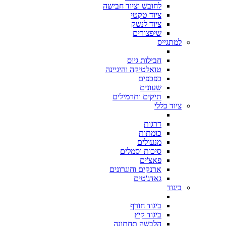
לחובש וציוד חבישה
ציוד טקטי
ציוד לנשק
שיפצורים
למתגייס
חבילות גיוס
טואלטיקה והיגיינה
כפכפים
שעונים
תיקים ותרמילים
ציוד כללי
דרגות
כומתות
מנעולים
סיכות וסמלים
פאצ'ים
ארנקים וחוגרונים
גאדג'טים
ביגוד
ביגוד חורף
ביגוד קיץ
הלבשה תחתונה