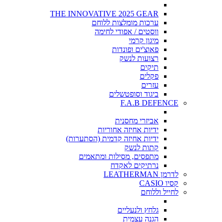
THE INNOVATIVE 2025 GEAR
ערכות מומלצות ללוחם
ווסטים / אפודי לחימה
מיגון קרמי
פאוצ'ים ופונדות
רצועות לנשק
תיקים
פקלים
עזרים
ביגוד וסופטשלים
F.A.B DEFENCE
אביזרי מחסנית
ידיות אחיזה אחוריות
ידיות אחיזה קדמית (הסתערות)
קתות לנשק
מתפסים, מסילות ומתאמים
נרתיקים לאקדח
לדרמן LEATHERMAN
קסיו CASIO
לחייל וללוחם
גלחץ ולנעליים
הגנה עצמית