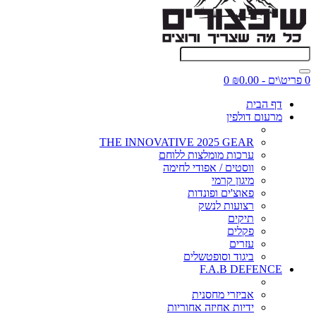
0 פריט\ים - ₪0.00
0
דף הבית
מרעום דולפין
THE INNOVATIVE 2025 GEAR
ערכות מומלצות ללוחם
ווסטים / אפודי לחימה
מיגון קרמי
פאוצ'ים ופונדות
רצועות לנשק
תיקים
פקלים
עזרים
ביגוד וסופטשלים
F.A.B DEFENCE
אביזרי מחסנית
ידיות אחיזה אחוריות