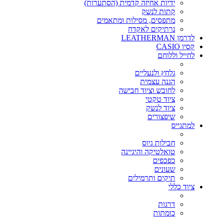
ידיות אחיזה קדמית (הסתערות)
קתות לנשק
מתפסים, מסילות ומתאמים
נרתיקים לאקדח
לדרמן LEATHERMAN
קסיו CASIO
לחייל וללוחם
גלחץ ולנעליים
הגנה עצמית
לחובש וציוד חבישה
ציוד טקטי
ציוד לנשק
שיפצורים
למתגייס
חבילות גיוס
טואלטיקה והיגיינה
כפכפים
שעונים
תיקים ותרמילים
ציוד כללי
דרגות
כומתות