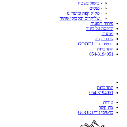
- בישול בשטח
- פנסים
- פק"ל קפה ומוצרי גז
- שלוקרים ובקבוקי שתיה
פיתוח תמונות
הדפסה על ביגוד
מותגים
שוברי קניה
כרטיסי גודי GOODI
התחברות
054-3194051
התחברות
054-3194051
אודות
צרו קשר
כרטיסי גודי GOODI