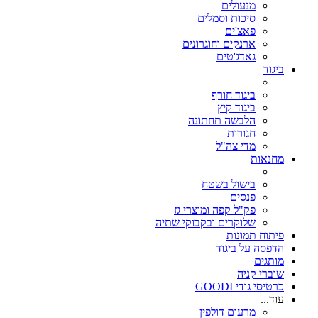
מנעולים
סיכות וסמלים
פאצ'ים
ארנקים וחוגרונים
גאדג'טים
ביגוד
ביגוד חורף
ביגוד קיץ
הלבשה תחתונה
חגורות
מדי צה"ל
מחנאות
בישול בשטח
פנסים
פק"ל קפה ומוצרי גז
שלוקרים ובקבוקי שתיה
פיתוח תמונות
הדפסה על ביגוד
מותגים
שוברי קניה
כרטיסי גודי GOODI
עוד...
מרעום דולפין