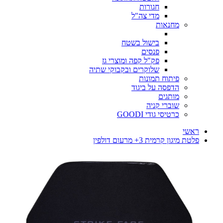
חגורות
מדי צה"ל
מחנאות
בישול בשטח
פנסים
פק"ל קפה ומוצרי גז
שלוקרים ובקבוקי שתיה
פיתוח תמונות
הדפסה על ביגוד
מותגים
שוברי קניה
כרטיסי גודי GOODI
ראשי
פלטת מיגון קרמית 3+ מרעום דולפין