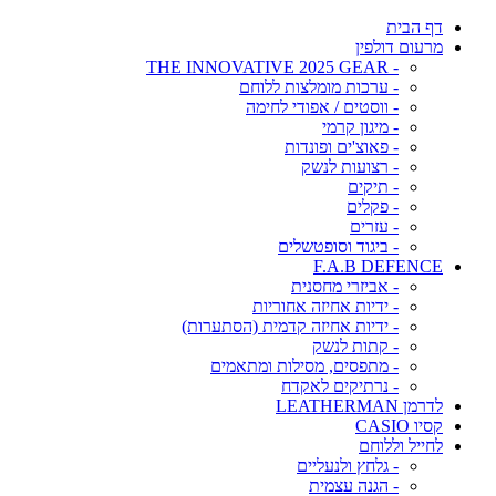
דף הבית
מרעום דולפין
- THE INNOVATIVE 2025 GEAR
- ערכות מומלצות ללוחם
- ווסטים / אפודי לחימה
- מיגון קרמי
- פאוצ'ים ופונדות
- רצועות לנשק
- תיקים
- פקלים
- עזרים
- ביגוד וסופטשלים
F.A.B DEFENCE
- אביזרי מחסנית
- ידיות אחיזה אחוריות
- ידיות אחיזה קדמית (הסתערות)
- קתות לנשק
- מתפסים, מסילות ומתאמים
- נרתיקים לאקדח
לדרמן LEATHERMAN
קסיו CASIO
לחייל וללוחם
- גלחץ ולנעליים
- הגנה עצמית