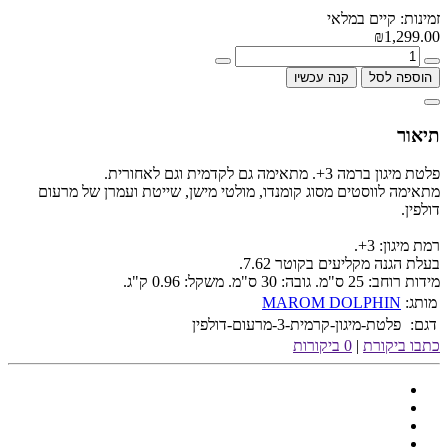
זמינות: קיים במלאי
₪1,299.00
הוספה לסל
קנה עכשיו
תיאור
פלטת מיגון ברמה 3+. מתאימה גם לקדמית וגם לאחורית.
מתאימה לווסטים מסוג קומנדו, מולטי מישן, שייטת ועמרן של מרעום
דולפין.
רמת מיגון: 3+.
בעלת הגנה מקליעים בקוטר 7.62.
מידות רוחב: 25 ס"מ. גובה: 30 ס"מ. משקל: 0.96 ק"ג.
מותג:
MAROM DOLPHIN
דגם:
פלטת-מיגון-קרמית-3-מרעום-דולפין
כתבו ביקורת
|
0 ביקורות