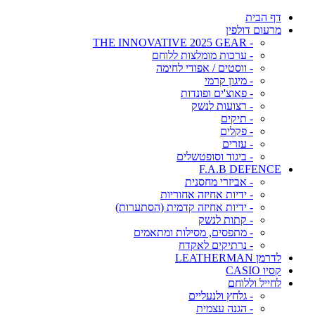
דף הבית
מרעום דולפין
- THE INNOVATIVE 2025 GEAR
- ערכות מומלצות ללוחם
- ווסטים / אפודי לחימה
- מיגון קרמי
- פאוצ'ים ופונדות
- רצועות לנשק
- תיקים
- פקלים
- עזרים
- ביגוד וסופטשלים
F.A.B DEFENCE
- אביזרי מחסנית
- ידיות אחיזה אחוריות
- ידיות אחיזה קדמית (הסתערות)
- קתות לנשק
- מתפסים, מסילות ומתאמים
- נרתיקים לאקדח
לדרמן LEATHERMAN
קסיו CASIO
לחייל וללוחם
- גלחץ ולנעליים
- הגנה עצמית