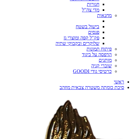
חגורות
מדי צה"ל
מחנאות
בישול בשטח
פנסים
פק"ל קפה ומוצרי גז
שלוקרים ובקבוקי שתיה
פיתוח תמונות
הדפסה על ביגוד
מותגים
שוברי קניה
כרטיסי גודי GOODI
ראשי
סיכת כומתה משטרה צבאית מוזהב