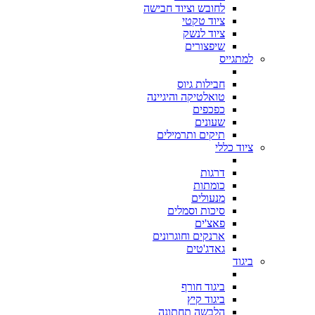
לחובש וציוד חבישה
ציוד טקטי
ציוד לנשק
שיפצורים
למתגייס
חבילות גיוס
טואלטיקה והיגיינה
כפכפים
שעונים
תיקים ותרמילים
ציוד כללי
דרגות
כומתות
מנעולים
סיכות וסמלים
פאצ'ים
ארנקים וחוגרונים
גאדג'טים
ביגוד
ביגוד חורף
ביגוד קיץ
הלבשה תחתונה