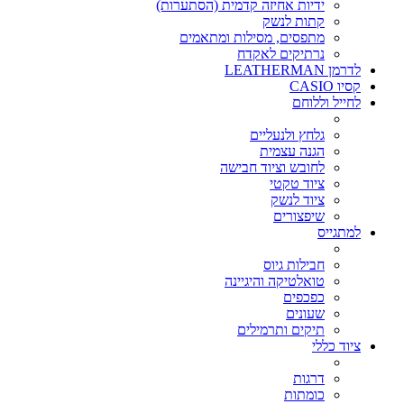
ידיות אחיזה קדמית (הסתערות)
קתות לנשק
מתפסים, מסילות ומתאמים
נרתיקים לאקדח
לדרמן LEATHERMAN
קסיו CASIO
לחייל וללוחם
גלחץ ולנעליים
הגנה עצמית
לחובש וציוד חבישה
ציוד טקטי
ציוד לנשק
שיפצורים
למתגייס
חבילות גיוס
טואלטיקה והיגיינה
כפכפים
שעונים
תיקים ותרמילים
ציוד כללי
דרגות
כומתות