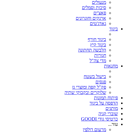
מנעולים
סיכות וסמלים
פאצ'ים
ארנקים וחוגרונים
גאדג'טים
ביגוד
ביגוד חורף
ביגוד קיץ
הלבשה תחתונה
חגורות
מדי צה"ל
מחנאות
בישול בשטח
פנסים
פק"ל קפה ומוצרי גז
שלוקרים ובקבוקי שתיה
פיתוח תמונות
הדפסה על ביגוד
מותגים
שוברי קניה
כרטיסי גודי GOODI
עוד...
מרעום דולפין