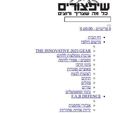
0 פריט\ים - ₪0.00
0
דף הבית
מרעום דולפין
THE INNOVATIVE 2025 GEAR
ערכות מומלצות ללוחם
ווסטים / אפודי לחימה
מיגון קרמי
פאוצ'ים ופונדות
רצועות לנשק
תיקים
פקלים
עזרים
ביגוד וסופטשלים
F.A.B DEFENCE
אביזרי מחסנית
ידיות אחיזה אחוריות