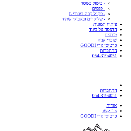
- בישול בשטח
- פנסים
- פק"ל קפה ומוצרי גז
- שלוקרים ובקבוקי שתיה
פיתוח תמונות
הדפסה על ביגוד
מותגים
שוברי קניה
כרטיסי גודי GOODI
התחברות
054-3194051
התחברות
054-3194051
אודות
צרו קשר
כרטיסי גודי GOODI