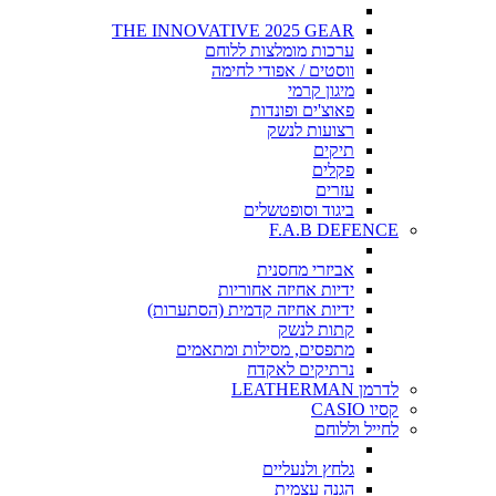
THE INNOVATIVE 2025 GEAR
ערכות מומלצות ללוחם
ווסטים / אפודי לחימה
מיגון קרמי
פאוצ'ים ופונדות
רצועות לנשק
תיקים
פקלים
עזרים
ביגוד וסופטשלים
F.A.B DEFENCE
אביזרי מחסנית
ידיות אחיזה אחוריות
ידיות אחיזה קדמית (הסתערות)
קתות לנשק
מתפסים, מסילות ומתאמים
נרתיקים לאקדח
לדרמן LEATHERMAN
קסיו CASIO
לחייל וללוחם
גלחץ ולנעליים
הגנה עצמית