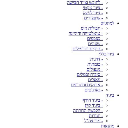
- לחובש וציוד חבישה
- ציוד טקטי
- ציוד לנשק
- שיפצורים
למתגייס
- חבילות גיוס
- טואלטיקה והיגיינה
- כפכפים
- שעונים
- תיקים ותרמילים
ציוד כללי
- דרגות
- כומתות
- מנעולים
- סיכות וסמלים
- פאצ'ים
- ארנקים וחוגרונים
- גאדג'טים
ביגוד
- ביגוד חורף
- ביגוד קיץ
- הלבשה תחתונה
- חגורות
- מדי צה"ל
מחנאות