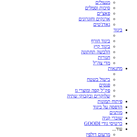
מנעולים
סיכות וסמלים
פאצ'ים
ארנקים וחוגרונים
גאדג'טים
ביגוד
ביגוד חורף
ביגוד קיץ
הלבשה תחתונה
חגורות
מדי צה"ל
מחנאות
בישול בשטח
פנסים
פק"ל קפה ומוצרי גז
שלוקרים ובקבוקי שתיה
פיתוח תמונות
הדפסה על ביגוד
מותגים
שוברי קניה
כרטיסי גודי GOODI
עוד...
מרעום דולפין