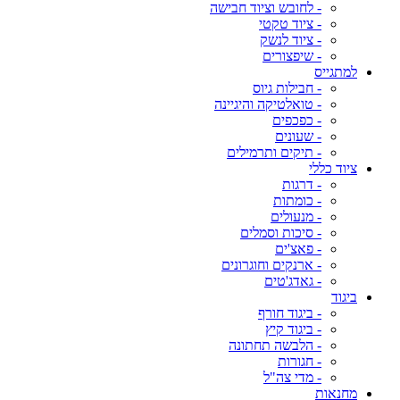
- לחובש וציוד חבישה
- ציוד טקטי
- ציוד לנשק
- שיפצורים
למתגייס
- חבילות גיוס
- טואלטיקה והיגיינה
- כפכפים
- שעונים
- תיקים ותרמילים
ציוד כללי
- דרגות
- כומתות
- מנעולים
- סיכות וסמלים
- פאצ'ים
- ארנקים וחוגרונים
- גאדג'טים
ביגוד
- ביגוד חורף
- ביגוד קיץ
- הלבשה תחתונה
- חגורות
- מדי צה"ל
מחנאות