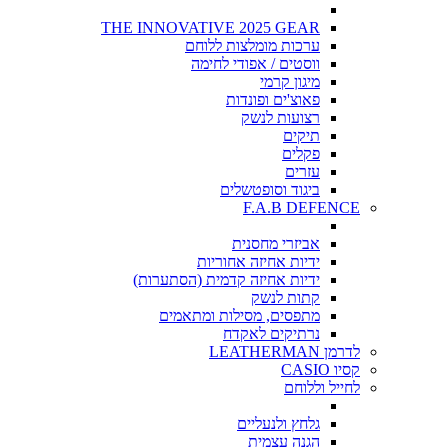
THE INNOVATIVE 2025 GEAR
ערכות מומלצות ללוחם
ווסטים / אפודי לחימה
מיגון קרמי
פאוצ'ים ופונדות
רצועות לנשק
תיקים
פקלים
עזרים
ביגוד וסופטשלים
F.A.B DEFENCE
אביזרי מחסנית
ידיות אחיזה אחוריות
ידיות אחיזה קדמית (הסתערות)
קתות לנשק
מתפסים, מסילות ומתאמים
נרתיקים לאקדח
לדרמן LEATHERMAN
קסיו CASIO
לחייל וללוחם
גלחץ ולנעליים
הגנה עצמית