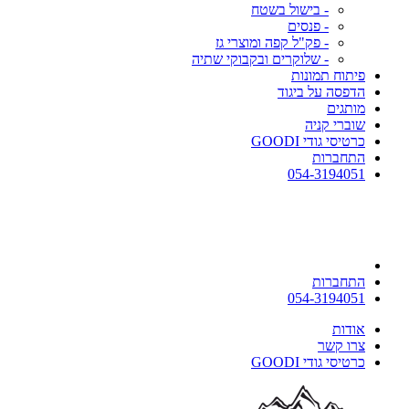
- בישול בשטח
- פנסים
- פק"ל קפה ומוצרי גז
- שלוקרים ובקבוקי שתיה
פיתוח תמונות
הדפסה על ביגוד
מותגים
שוברי קניה
כרטיסי גודי GOODI
התחברות
054-3194051
התחברות
054-3194051
אודות
צרו קשר
כרטיסי גודי GOODI