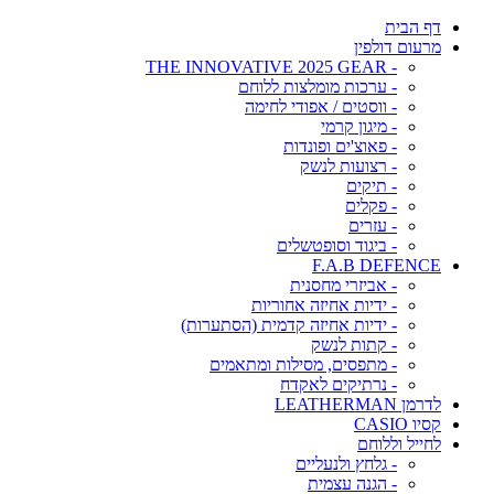
דף הבית
מרעום דולפין
- THE INNOVATIVE 2025 GEAR
- ערכות מומלצות ללוחם
- ווסטים / אפודי לחימה
- מיגון קרמי
- פאוצ'ים ופונדות
- רצועות לנשק
- תיקים
- פקלים
- עזרים
- ביגוד וסופטשלים
F.A.B DEFENCE
- אביזרי מחסנית
- ידיות אחיזה אחוריות
- ידיות אחיזה קדמית (הסתערות)
- קתות לנשק
- מתפסים, מסילות ומתאמים
- נרתיקים לאקדח
לדרמן LEATHERMAN
קסיו CASIO
לחייל וללוחם
- גלחץ ולנעליים
- הגנה עצמית