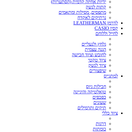
ידיות אחיזה קדמית (הסתערות)
קתות לנשק
מתפסים, מסילות ומתאמים
נרתיקים לאקדח
לדרמן LEATHERMAN
קסיו CASIO
לחייל וללוחם
גלחץ ולנעליים
הגנה עצמית
לחובש וציוד חבישה
ציוד טקטי
ציוד לנשק
שיפצורים
למתגייס
חבילות גיוס
טואלטיקה והיגיינה
כפכפים
שעונים
תיקים ותרמילים
ציוד כללי
דרגות
כומתות