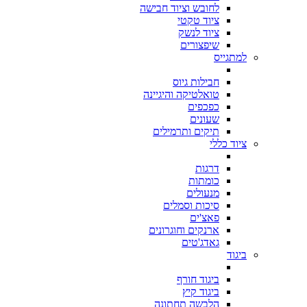
לחובש וציוד חבישה
ציוד טקטי
ציוד לנשק
שיפצורים
למתגייס
חבילות גיוס
טואלטיקה והיגיינה
כפכפים
שעונים
תיקים ותרמילים
ציוד כללי
דרגות
כומתות
מנעולים
סיכות וסמלים
פאצ'ים
ארנקים וחוגרונים
גאדג'טים
ביגוד
ביגוד חורף
ביגוד קיץ
הלבשה תחתונה