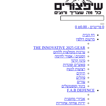
0 פריט\ים - ₪0.00
0
דף הבית
מרעום דולפין
THE INNOVATIVE 2025 GEAR
ערכות מומלצות ללוחם
ווסטים / אפודי לחימה
מיגון קרמי
פאוצ'ים ופונדות
רצועות לנשק
תיקים
פקלים
עזרים
ביגוד וסופטשלים
F.A.B DEFENCE
אביזרי מחסנית
ידיות אחיזה אחוריות