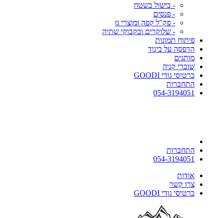
- בישול בשטח
- פנסים
- פק"ל קפה ומוצרי גז
- שלוקרים ובקבוקי שתיה
פיתוח תמונות
הדפסה על ביגוד
מותגים
שוברי קניה
כרטיסי גודי GOODI
התחברות
054-3194051
התחברות
054-3194051
אודות
צרו קשר
כרטיסי גודי GOODI