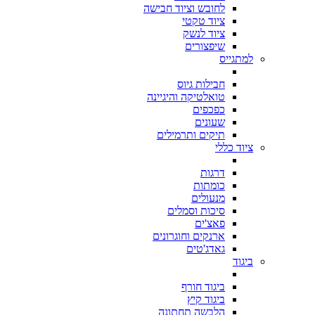
לחובש וציוד חבישה
ציוד טקטי
ציוד לנשק
שיפצורים
למתגייס
חבילות גיוס
טואלטיקה והיגיינה
כפכפים
שעונים
תיקים ותרמילים
ציוד כללי
דרגות
כומתות
מנעולים
סיכות וסמלים
פאצ'ים
ארנקים וחוגרונים
גאדג'טים
ביגוד
ביגוד חורף
ביגוד קיץ
הלבשה תחתונה