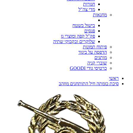
חגורות
מדי צה"ל
מחנאות
בישול בשטח
פנסים
פק"ל קפה ומוצרי גז
שלוקרים ובקבוקי שתיה
פיתוח תמונות
הדפסה על ביגוד
מותגים
שוברי קניה
כרטיסי גודי GOODI
ראשי
סיכת כומתה חיל התותחנים מוזהב