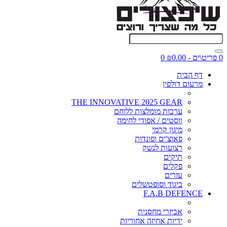
0 פריט\ים - ₪0.00
0
דף הבית
מרעום דולפין
THE INNOVATIVE 2025 GEAR
ערכות מומלצות ללוחם
ווסטים / אפודי לחימה
מיגון קרמי
פאוצ'ים ופונדות
רצועות לנשק
תיקים
פקלים
עזרים
ביגוד וסופטשלים
F.A.B DEFENCE
אביזרי מחסנית
ידיות אחיזה אחוריות