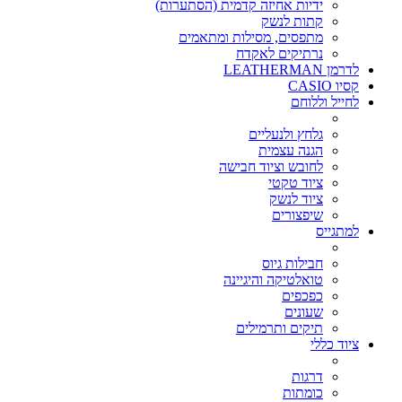
ידיות אחיזה קדמית (הסתערות)
קתות לנשק
מתפסים, מסילות ומתאמים
נרתיקים לאקדח
לדרמן LEATHERMAN
קסיו CASIO
לחייל וללוחם
גלחץ ולנעליים
הגנה עצמית
לחובש וציוד חבישה
ציוד טקטי
ציוד לנשק
שיפצורים
למתגייס
חבילות גיוס
טואלטיקה והיגיינה
כפכפים
שעונים
תיקים ותרמילים
ציוד כללי
דרגות
כומתות