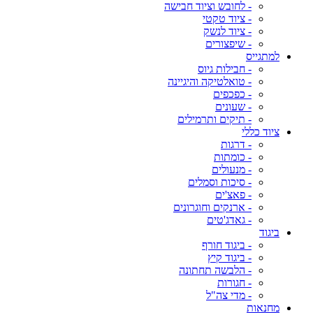
- לחובש וציוד חבישה
- ציוד טקטי
- ציוד לנשק
- שיפצורים
למתגייס
- חבילות גיוס
- טואלטיקה והיגיינה
- כפכפים
- שעונים
- תיקים ותרמילים
ציוד כללי
- דרגות
- כומתות
- מנעולים
- סיכות וסמלים
- פאצ'ים
- ארנקים וחוגרונים
- גאדג'טים
ביגוד
- ביגוד חורף
- ביגוד קיץ
- הלבשה תחתונה
- חגורות
- מדי צה"ל
מחנאות