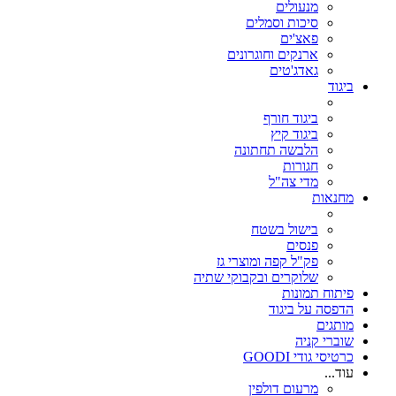
מנעולים
סיכות וסמלים
פאצ'ים
ארנקים וחוגרונים
גאדג'טים
ביגוד
ביגוד חורף
ביגוד קיץ
הלבשה תחתונה
חגורות
מדי צה"ל
מחנאות
בישול בשטח
פנסים
פק"ל קפה ומוצרי גז
שלוקרים ובקבוקי שתיה
פיתוח תמונות
הדפסה על ביגוד
מותגים
שוברי קניה
כרטיסי גודי GOODI
עוד...
מרעום דולפין