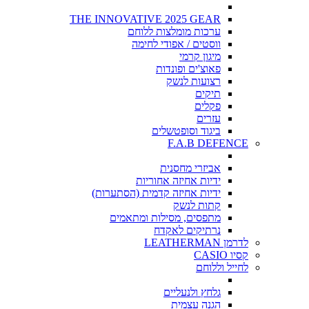
THE INNOVATIVE 2025 GEAR
ערכות מומלצות ללוחם
ווסטים / אפודי לחימה
מיגון קרמי
פאוצ'ים ופונדות
רצועות לנשק
תיקים
פקלים
עזרים
ביגוד וסופטשלים
F.A.B DEFENCE
אביזרי מחסנית
ידיות אחיזה אחוריות
ידיות אחיזה קדמית (הסתערות)
קתות לנשק
מתפסים, מסילות ומתאמים
נרתיקים לאקדח
לדרמן LEATHERMAN
קסיו CASIO
לחייל וללוחם
גלחץ ולנעליים
הגנה עצמית