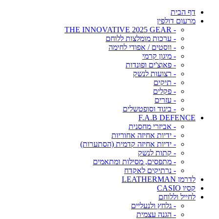
דף הבית
מרעום דולפין
- THE INNOVATIVE 2025 GEAR
- ערכות מומלצות ללוחם
- ווסטים / אפודי לחימה
- מיגון קרמי
- פאוצ'ים ופונדות
- רצועות לנשק
- תיקים
- פקלים
- עזרים
- ביגוד וסופטשלים
F.A.B DEFENCE
- אביזרי מחסנית
- ידיות אחיזה אחוריות
- ידיות אחיזה קדמית (הסתערות)
- קתות לנשק
- מתפסים, מסילות ומתאמים
- נרתיקים לאקדח
לדרמן LEATHERMAN
קסיו CASIO
לחייל וללוחם
- גלחץ ולנעליים
- הגנה עצמית