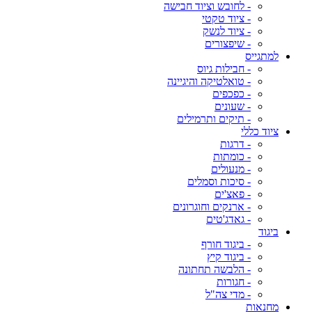
- לחובש וציוד חבישה
- ציוד טקטי
- ציוד לנשק
- שיפצורים
למתגייס
- חבילות גיוס
- טואלטיקה והיגיינה
- כפכפים
- שעונים
- תיקים ותרמילים
ציוד כללי
- דרגות
- כומתות
- מנעולים
- סיכות וסמלים
- פאצ'ים
- ארנקים וחוגרונים
- גאדג'טים
ביגוד
- ביגוד חורף
- ביגוד קיץ
- הלבשה תחתונה
- חגורות
- מדי צה"ל
מחנאות