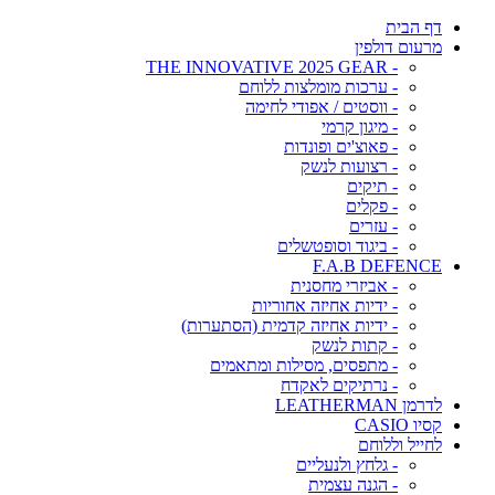
דף הבית
מרעום דולפין
- THE INNOVATIVE 2025 GEAR
- ערכות מומלצות ללוחם
- ווסטים / אפודי לחימה
- מיגון קרמי
- פאוצ'ים ופונדות
- רצועות לנשק
- תיקים
- פקלים
- עזרים
- ביגוד וסופטשלים
F.A.B DEFENCE
- אביזרי מחסנית
- ידיות אחיזה אחוריות
- ידיות אחיזה קדמית (הסתערות)
- קתות לנשק
- מתפסים, מסילות ומתאמים
- נרתיקים לאקדח
לדרמן LEATHERMAN
קסיו CASIO
לחייל וללוחם
- גלחץ ולנעליים
- הגנה עצמית