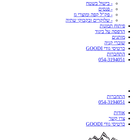
- בישול בשטח
- פנסים
- פק"ל קפה ומוצרי גז
- שלוקרים ובקבוקי שתיה
פיתוח תמונות
הדפסה על ביגוד
מותגים
שוברי קניה
כרטיסי גודי GOODI
התחברות
054-3194051
התחברות
054-3194051
אודות
צרו קשר
כרטיסי גודי GOODI