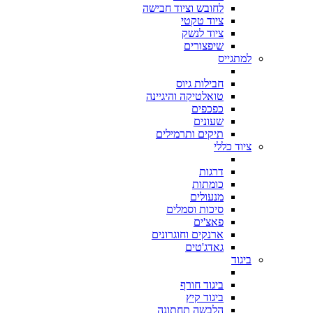
לחובש וציוד חבישה
ציוד טקטי
ציוד לנשק
שיפצורים
למתגייס
חבילות גיוס
טואלטיקה והיגיינה
כפכפים
שעונים
תיקים ותרמילים
ציוד כללי
דרגות
כומתות
מנעולים
סיכות וסמלים
פאצ'ים
ארנקים וחוגרונים
גאדג'טים
ביגוד
ביגוד חורף
ביגוד קיץ
הלבשה תחתונה