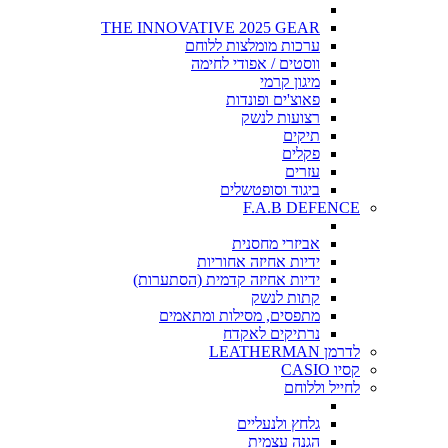
THE INNOVATIVE 2025 GEAR
ערכות מומלצות ללוחם
ווסטים / אפודי לחימה
מיגון קרמי
פאוצ'ים ופונדות
רצועות לנשק
תיקים
פקלים
עזרים
ביגוד וסופטשלים
F.A.B DEFENCE
אביזרי מחסנית
ידיות אחיזה אחוריות
ידיות אחיזה קדמית (הסתערות)
קתות לנשק
מתפסים, מסילות ומתאמים
נרתיקים לאקדח
לדרמן LEATHERMAN
קסיו CASIO
לחייל וללוחם
גלחץ ולנעליים
הגנה עצמית