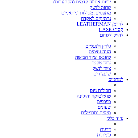
ידיות אחיזה קדמית (הסתערות)
קתות לנשק
מתפסים, מסילות ומתאמים
נרתיקים לאקדח
לדרמן LEATHERMAN
קסיו CASIO
לחייל וללוחם
גלחץ ולנעליים
הגנה עצמית
לחובש וציוד חבישה
ציוד טקטי
ציוד לנשק
שיפצורים
למתגייס
חבילות גיוס
טואלטיקה והיגיינה
כפכפים
שעונים
תיקים ותרמילים
ציוד כללי
דרגות
כומתות