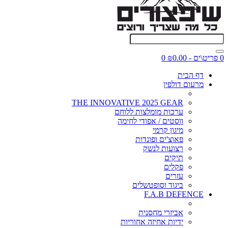
0 פריט\ים - ₪0.00
0
דף הבית
מרעום דולפין
THE INNOVATIVE 2025 GEAR
ערכות מומלצות ללוחם
ווסטים / אפודי לחימה
מיגון קרמי
פאוצ'ים ופונדות
רצועות לנשק
תיקים
פקלים
עזרים
ביגוד וסופטשלים
F.A.B DEFENCE
אביזרי מחסנית
ידיות אחיזה אחוריות