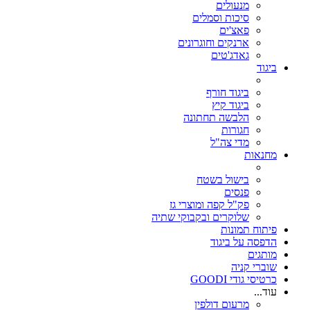
מנעולים
סיכות וסמלים
פאצ'ים
ארנקים וחוגרונים
גאדג'טים
ביגוד
ביגוד חורף
ביגוד קיץ
הלבשה תחתונה
חגורות
מדי צה"ל
מחנאות
בישול בשטח
פנסים
פק"ל קפה ומוצרי גז
שלוקרים ובקבוקי שתיה
פיתוח תמונות
הדפסה על ביגוד
מותגים
שוברי קניה
כרטיסי גודי GOODI
עוד...
מרעום דולפין