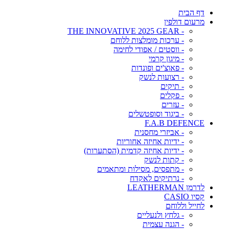
דף הבית
מרעום דולפין
- THE INNOVATIVE 2025 GEAR
- ערכות מומלצות ללוחם
- ווסטים / אפודי לחימה
- מיגון קרמי
- פאוצ'ים ופונדות
- רצועות לנשק
- תיקים
- פקלים
- עזרים
- ביגוד וסופטשלים
F.A.B DEFENCE
- אביזרי מחסנית
- ידיות אחיזה אחוריות
- ידיות אחיזה קדמית (הסתערות)
- קתות לנשק
- מתפסים, מסילות ומתאמים
- נרתיקים לאקדח
לדרמן LEATHERMAN
קסיו CASIO
לחייל וללוחם
- גלחץ ולנעליים
- הגנה עצמית