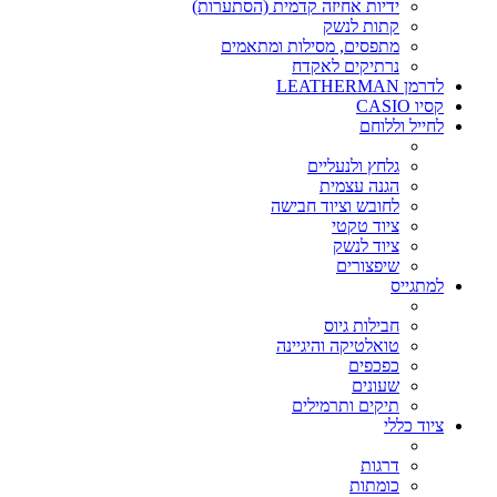
ידיות אחיזה קדמית (הסתערות)
קתות לנשק
מתפסים, מסילות ומתאמים
נרתיקים לאקדח
לדרמן LEATHERMAN
קסיו CASIO
לחייל וללוחם
גלחץ ולנעליים
הגנה עצמית
לחובש וציוד חבישה
ציוד טקטי
ציוד לנשק
שיפצורים
למתגייס
חבילות גיוס
טואלטיקה והיגיינה
כפכפים
שעונים
תיקים ותרמילים
ציוד כללי
דרגות
כומתות