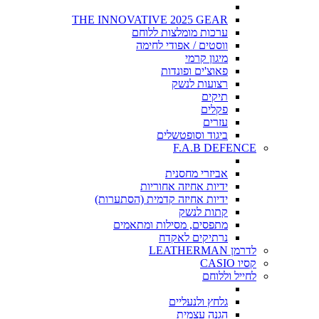
THE INNOVATIVE 2025 GEAR
ערכות מומלצות ללוחם
ווסטים / אפודי לחימה
מיגון קרמי
פאוצ'ים ופונדות
רצועות לנשק
תיקים
פקלים
עזרים
ביגוד וסופטשלים
F.A.B DEFENCE
אביזרי מחסנית
ידיות אחיזה אחוריות
ידיות אחיזה קדמית (הסתערות)
קתות לנשק
מתפסים, מסילות ומתאמים
נרתיקים לאקדח
לדרמן LEATHERMAN
קסיו CASIO
לחייל וללוחם
גלחץ ולנעליים
הגנה עצמית