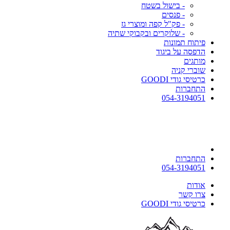
- בישול בשטח
- פנסים
- פק"ל קפה ומוצרי גז
- שלוקרים ובקבוקי שתיה
פיתוח תמונות
הדפסה על ביגוד
מותגים
שוברי קניה
כרטיסי גודי GOODI
התחברות
054-3194051
התחברות
054-3194051
אודות
צרו קשר
כרטיסי גודי GOODI