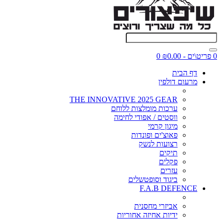
0 פריט\ים - ₪0.00
0
דף הבית
מרעום דולפין
THE INNOVATIVE 2025 GEAR
ערכות מומלצות ללוחם
ווסטים / אפודי לחימה
מיגון קרמי
פאוצ'ים ופונדות
רצועות לנשק
תיקים
פקלים
עזרים
ביגוד וסופטשלים
F.A.B DEFENCE
אביזרי מחסנית
ידיות אחיזה אחוריות