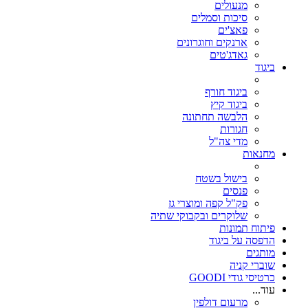
מנעולים
סיכות וסמלים
פאצ'ים
ארנקים וחוגרונים
גאדג'טים
ביגוד
ביגוד חורף
ביגוד קיץ
הלבשה תחתונה
חגורות
מדי צה"ל
מחנאות
בישול בשטח
פנסים
פק"ל קפה ומוצרי גז
שלוקרים ובקבוקי שתיה
פיתוח תמונות
הדפסה על ביגוד
מותגים
שוברי קניה
כרטיסי גודי GOODI
עוד...
מרעום דולפין