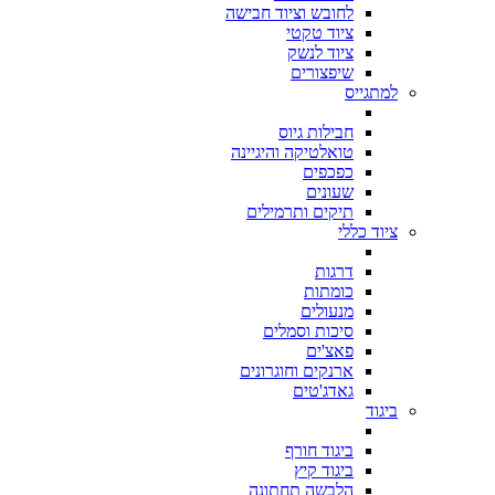
לחובש וציוד חבישה
ציוד טקטי
ציוד לנשק
שיפצורים
למתגייס
חבילות גיוס
טואלטיקה והיגיינה
כפכפים
שעונים
תיקים ותרמילים
ציוד כללי
דרגות
כומתות
מנעולים
סיכות וסמלים
פאצ'ים
ארנקים וחוגרונים
גאדג'טים
ביגוד
ביגוד חורף
ביגוד קיץ
הלבשה תחתונה