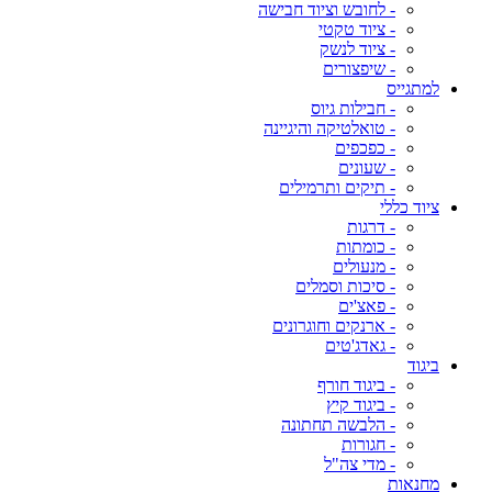
- לחובש וציוד חבישה
- ציוד טקטי
- ציוד לנשק
- שיפצורים
למתגייס
- חבילות גיוס
- טואלטיקה והיגיינה
- כפכפים
- שעונים
- תיקים ותרמילים
ציוד כללי
- דרגות
- כומתות
- מנעולים
- סיכות וסמלים
- פאצ'ים
- ארנקים וחוגרונים
- גאדג'טים
ביגוד
- ביגוד חורף
- ביגוד קיץ
- הלבשה תחתונה
- חגורות
- מדי צה"ל
מחנאות