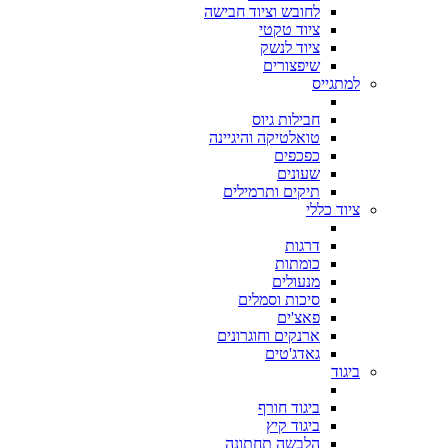
לחובש וציוד חבישה
ציוד טקטי
ציוד לנשק
שיפצורים
למתגייס
חבילות גיוס
טואלטיקה והיגיינה
כפכפים
שעונים
תיקים ותרמילים
ציוד כללי
דרגות
כומתות
מנעולים
סיכות וסמלים
פאצ'ים
ארנקים וחוגרונים
גאדג'טים
ביגוד
ביגוד חורף
ביגוד קיץ
הלבשה תחתונה