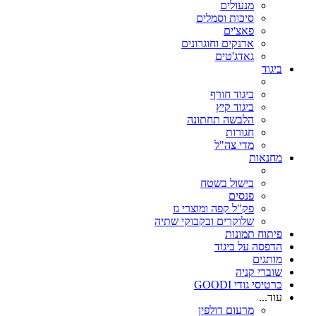
מנעולים
סיכות וסמלים
פאצ'ים
ארנקים וחוגרונים
גאדג'טים
ביגוד
ביגוד חורף
ביגוד קיץ
הלבשה תחתונה
חגורות
מדי צה"ל
מחנאות
בישול בשטח
פנסים
פק"ל קפה ומוצרי גז
שלוקרים ובקבוקי שתיה
פיתוח תמונות
הדפסה על ביגוד
מותגים
שוברי קניה
כרטיסי גודי GOODI
עוד...
מרעום דולפין