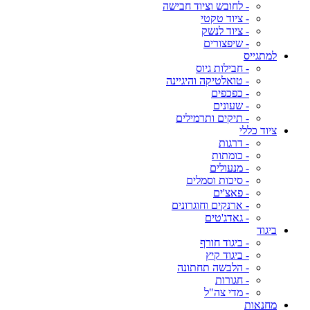
- לחובש וציוד חבישה
- ציוד טקטי
- ציוד לנשק
- שיפצורים
למתגייס
- חבילות גיוס
- טואלטיקה והיגיינה
- כפכפים
- שעונים
- תיקים ותרמילים
ציוד כללי
- דרגות
- כומתות
- מנעולים
- סיכות וסמלים
- פאצ'ים
- ארנקים וחוגרונים
- גאדג'טים
ביגוד
- ביגוד חורף
- ביגוד קיץ
- הלבשה תחתונה
- חגורות
- מדי צה"ל
מחנאות