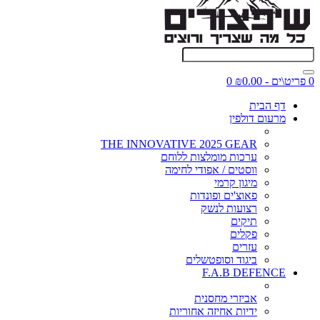
0 פריט\ים - ₪0.00
0
דף הבית
מרעום דולפין
THE INNOVATIVE 2025 GEAR
ערכות מומלצות ללוחם
ווסטים / אפודי לחימה
מיגון קרמי
פאוצ'ים ופונדות
רצועות לנשק
תיקים
פקלים
עזרים
ביגוד וסופטשלים
F.A.B DEFENCE
אביזרי מחסנית
ידיות אחיזה אחוריות