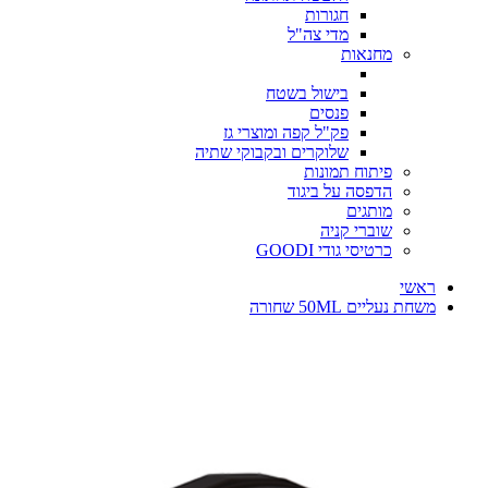
חגורות
מדי צה"ל
מחנאות
בישול בשטח
פנסים
פק"ל קפה ומוצרי גז
שלוקרים ובקבוקי שתיה
פיתוח תמונות
הדפסה על ביגוד
מותגים
שוברי קניה
כרטיסי גודי GOODI
ראשי
משחת נעליים 50ML שחורה