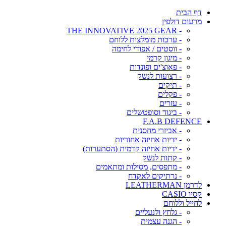
דף הבית
מרעום דולפין
- THE INNOVATIVE 2025 GEAR
- ערכות מומלצות ללוחם
- ווסטים / אפודי לחימה
- מיגון קרמי
- פאוצ'ים ופונדות
- רצועות לנשק
- תיקים
- פקלים
- עזרים
- ביגוד וסופטשלים
F.A.B DEFENCE
- אביזרי מחסנית
- ידיות אחיזה אחוריות
- ידיות אחיזה קדמית (הסתערות)
- קתות לנשק
- מתפסים, מסילות ומתאמים
- נרתיקים לאקדח
לדרמן LEATHERMAN
קסיו CASIO
לחייל וללוחם
- גלחץ ולנעליים
- הגנה עצמית