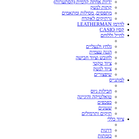
ידיות אחיזה קדמית (הסתערות)
קתות לנשק
מתפסים, מסילות ומתאמים
נרתיקים לאקדח
לדרמן LEATHERMAN
קסיו CASIO
לחייל וללוחם
גלחץ ולנעליים
הגנה עצמית
לחובש וציוד חבישה
ציוד טקטי
ציוד לנשק
שיפצורים
למתגייס
חבילות גיוס
טואלטיקה והיגיינה
כפכפים
שעונים
תיקים ותרמילים
ציוד כללי
דרגות
כומתות