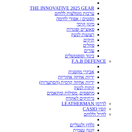
THE INNOVATIVE 2025 GEAR
ערכות מומלצות ללוחם
ווסטים / אפודי לחימה
מיגון קרמי
פאוצ'ים ופונדות
רצועות לנשק
תיקים
פקלים
עזרים
ביגוד וסופטשלים
F.A.B DEFENCE
אביזרי מחסנית
ידיות אחיזה אחוריות
ידיות אחיזה קדמית (הסתערות)
קתות לנשק
מתפסים, מסילות ומתאמים
נרתיקים לאקדח
לדרמן LEATHERMAN
קסיו CASIO
לחייל וללוחם
גלחץ ולנעליים
הגנה עצמית