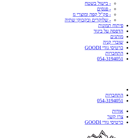
- בישול בשטח
- פנסים
- פק"ל קפה ומוצרי גז
- שלוקרים ובקבוקי שתיה
פיתוח תמונות
הדפסה על ביגוד
מותגים
שוברי קניה
כרטיסי גודי GOODI
התחברות
054-3194051
התחברות
054-3194051
אודות
צרו קשר
כרטיסי גודי GOODI