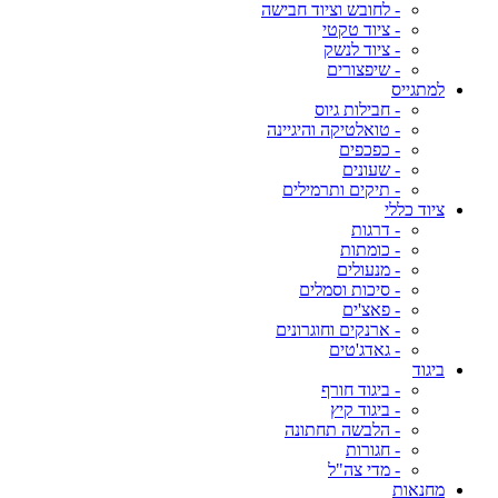
- לחובש וציוד חבישה
- ציוד טקטי
- ציוד לנשק
- שיפצורים
למתגייס
- חבילות גיוס
- טואלטיקה והיגיינה
- כפכפים
- שעונים
- תיקים ותרמילים
ציוד כללי
- דרגות
- כומתות
- מנעולים
- סיכות וסמלים
- פאצ'ים
- ארנקים וחוגרונים
- גאדג'טים
ביגוד
- ביגוד חורף
- ביגוד קיץ
- הלבשה תחתונה
- חגורות
- מדי צה"ל
מחנאות