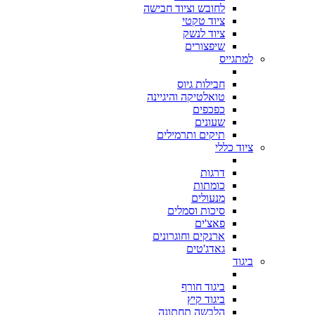
לחובש וציוד חבישה
ציוד טקטי
ציוד לנשק
שיפצורים
למתגייס
חבילות גיוס
טואלטיקה והיגיינה
כפכפים
שעונים
תיקים ותרמילים
ציוד כללי
דרגות
כומתות
מנעולים
סיכות וסמלים
פאצ'ים
ארנקים וחוגרונים
גאדג'טים
ביגוד
ביגוד חורף
ביגוד קיץ
הלבשה תחתונה