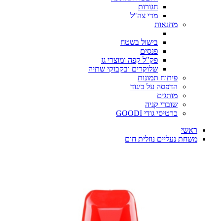
חגורות
מדי צה"ל
מחנאות
בישול בשטח
פנסים
פק"ל קפה ומוצרי גז
שלוקרים ובקבוקי שתיה
פיתוח תמונות
הדפסה על ביגוד
מותגים
שוברי קניה
כרטיסי גודי GOODI
ראשי
משחת נעליים נוזלית חום