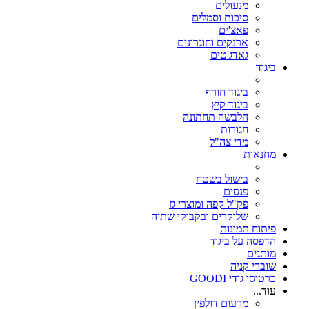
מנעולים
סיכות וסמלים
פאצ'ים
ארנקים וחוגרונים
גאדג'טים
ביגוד
ביגוד חורף
ביגוד קיץ
הלבשה תחתונה
חגורות
מדי צה"ל
מחנאות
בישול בשטח
פנסים
פק"ל קפה ומוצרי גז
שלוקרים ובקבוקי שתיה
פיתוח תמונות
הדפסה על ביגוד
מותגים
שוברי קניה
כרטיסי גודי GOODI
עוד...
מרעום דולפין