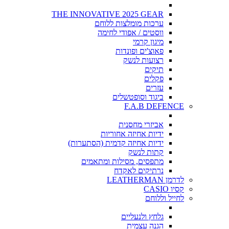
THE INNOVATIVE 2025 GEAR
ערכות מומלצות ללוחם
ווסטים / אפודי לחימה
מיגון קרמי
פאוצ'ים ופונדות
רצועות לנשק
תיקים
פקלים
עזרים
ביגוד וסופטשלים
F.A.B DEFENCE
אביזרי מחסנית
ידיות אחיזה אחוריות
ידיות אחיזה קדמית (הסתערות)
קתות לנשק
מתפסים, מסילות ומתאמים
נרתיקים לאקדח
לדרמן LEATHERMAN
קסיו CASIO
לחייל וללוחם
גלחץ ולנעליים
הגנה עצמית