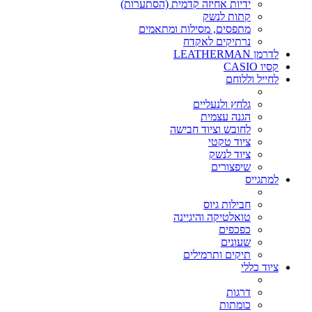
ידיות אחיזה קדמית (הסתערות)
קתות לנשק
מתפסים, מסילות ומתאמים
נרתיקים לאקדח
לדרמן LEATHERMAN
קסיו CASIO
לחייל וללוחם
גלחץ ולנעליים
הגנה עצמית
לחובש וציוד חבישה
ציוד טקטי
ציוד לנשק
שיפצורים
למתגייס
חבילות גיוס
טואלטיקה והיגיינה
כפכפים
שעונים
תיקים ותרמילים
ציוד כללי
דרגות
כומתות