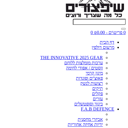
0 פריט\ים - ₪0.00
0
דף הבית
מרעום דולפין
THE INNOVATIVE 2025 GEAR
ערכות מומלצות ללוחם
ווסטים / אפודי לחימה
מיגון קרמי
פאוצ'ים ופונדות
רצועות לנשק
תיקים
פקלים
עזרים
ביגוד וסופטשלים
F.A.B DEFENCE
אביזרי מחסנית
ידיות אחיזה אחוריות