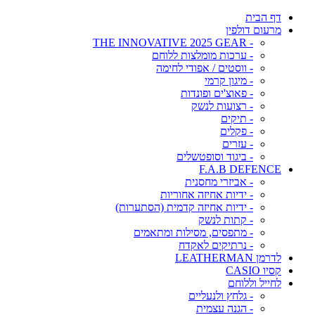
דף הבית
מרעום דולפין
- THE INNOVATIVE 2025 GEAR
- ערכות מומלצות ללוחם
- ווסטים / אפודי לחימה
- מיגון קרמי
- פאוצ'ים ופונדות
- רצועות לנשק
- תיקים
- פקלים
- עזרים
- ביגוד וסופטשלים
F.A.B DEFENCE
- אביזרי מחסנית
- ידיות אחיזה אחוריות
- ידיות אחיזה קדמית (הסתערות)
- קתות לנשק
- מתפסים, מסילות ומתאמים
- נרתיקים לאקדח
לדרמן LEATHERMAN
קסיו CASIO
לחייל וללוחם
- גלחץ ולנעליים
- הגנה עצמית