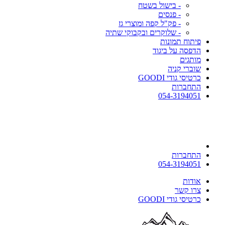
- בישול בשטח
- פנסים
- פק"ל קפה ומוצרי גז
- שלוקרים ובקבוקי שתיה
פיתוח תמונות
הדפסה על ביגוד
מותגים
שוברי קניה
כרטיסי גודי GOODI
התחברות
054-3194051
התחברות
054-3194051
אודות
צרו קשר
כרטיסי גודי GOODI