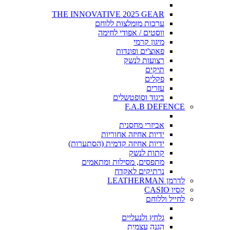
THE INNOVATIVE 2025 GEAR
ערכות מומלצות ללוחם
ווסטים / אפודי לחימה
מיגון קרמי
פאוצ'ים ופונדות
רצועות לנשק
תיקים
פקלים
עזרים
ביגוד וסופטשלים
F.A.B DEFENCE
אביזרי מחסנית
ידיות אחיזה אחוריות
ידיות אחיזה קדמית (הסתערות)
קתות לנשק
מתפסים, מסילות ומתאמים
נרתיקים לאקדח
לדרמן LEATHERMAN
קסיו CASIO
לחייל וללוחם
גלחץ ולנעליים
הגנה עצמית