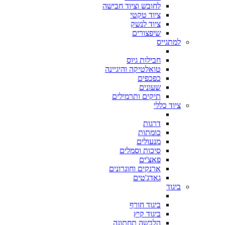
לחובש וציוד חבישה
ציוד טקטי
ציוד לנשק
שיפצורים
למתגייס
חבילות גיוס
טואלטיקה והיגיינה
כפכפים
שעונים
תיקים ותרמילים
ציוד כללי
דרגות
כומתות
מנעולים
סיכות וסמלים
פאצ'ים
ארנקים וחוגרונים
גאדג'טים
ביגוד
ביגוד חורף
ביגוד קיץ
הלבשה תחתונה