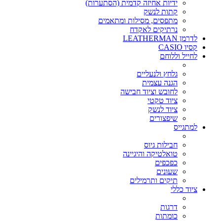
ידיות אחיזה קדמית (הסתערות)
קתות לנשק
מתפסים, מסילות ומתאמים
נרתיקים לאקדח
לדרמן LEATHERMAN
קסיו CASIO
לחייל וללוחם
גלחץ ולנעליים
הגנה עצמית
לחובש וציוד חבישה
ציוד טקטי
ציוד לנשק
שיפצורים
למתגייס
חבילות גיוס
טואלטיקה והיגיינה
כפכפים
שעונים
תיקים ותרמילים
ציוד כללי
דרגות
כומתות