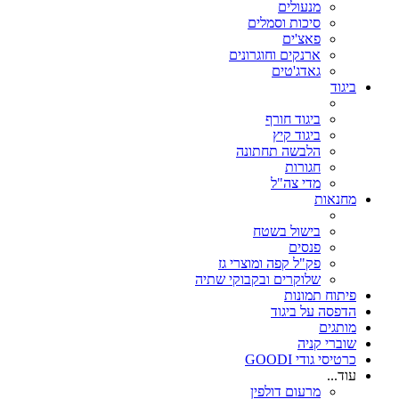
מנעולים
סיכות וסמלים
פאצ'ים
ארנקים וחוגרונים
גאדג'טים
ביגוד
ביגוד חורף
ביגוד קיץ
הלבשה תחתונה
חגורות
מדי צה"ל
מחנאות
בישול בשטח
פנסים
פק"ל קפה ומוצרי גז
שלוקרים ובקבוקי שתיה
פיתוח תמונות
הדפסה על ביגוד
מותגים
שוברי קניה
כרטיסי גודי GOODI
עוד...
מרעום דולפין