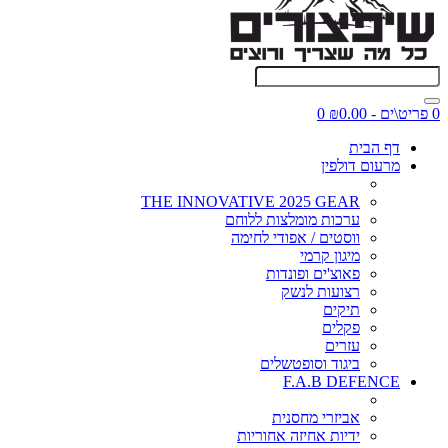
0 פריט\ים - ₪0.00
0
דף הבית
מרעום דולפין
THE INNOVATIVE 2025 GEAR
ערכות מומלצות ללוחם
ווסטים / אפודי לחימה
מיגון קרמי
פאוצ'ים ופונדות
רצועות לנשק
תיקים
פקלים
עזרים
ביגוד וסופטשלים
F.A.B DEFENCE
אביזרי מחסנית
ידיות אחיזה אחוריות