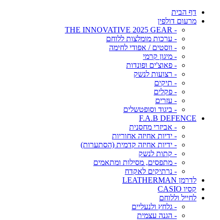
דף הבית
מרעום דולפין
- THE INNOVATIVE 2025 GEAR
- ערכות מומלצות ללוחם
- ווסטים / אפודי לחימה
- מיגון קרמי
- פאוצ'ים ופונדות
- רצועות לנשק
- תיקים
- פקלים
- עזרים
- ביגוד וסופטשלים
F.A.B DEFENCE
- אביזרי מחסנית
- ידיות אחיזה אחוריות
- ידיות אחיזה קדמית (הסתערות)
- קתות לנשק
- מתפסים, מסילות ומתאמים
- נרתיקים לאקדח
לדרמן LEATHERMAN
קסיו CASIO
לחייל וללוחם
- גלחץ ולנעליים
- הגנה עצמית