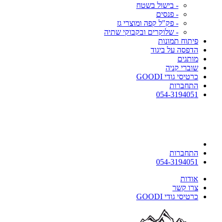
- בישול בשטח
- פנסים
- פק"ל קפה ומוצרי גז
- שלוקרים ובקבוקי שתיה
פיתוח תמונות
הדפסה על ביגוד
מותגים
שוברי קניה
כרטיסי גודי GOODI
התחברות
054-3194051
התחברות
054-3194051
אודות
צרו קשר
כרטיסי גודי GOODI