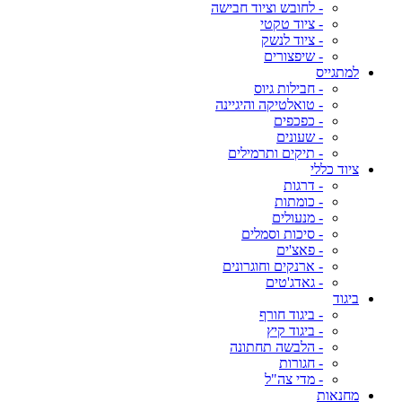
- לחובש וציוד חבישה
- ציוד טקטי
- ציוד לנשק
- שיפצורים
למתגייס
- חבילות גיוס
- טואלטיקה והיגיינה
- כפכפים
- שעונים
- תיקים ותרמילים
ציוד כללי
- דרגות
- כומתות
- מנעולים
- סיכות וסמלים
- פאצ'ים
- ארנקים וחוגרונים
- גאדג'טים
ביגוד
- ביגוד חורף
- ביגוד קיץ
- הלבשה תחתונה
- חגורות
- מדי צה"ל
מחנאות