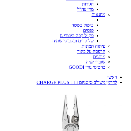
חגורות
מדי צה"ל
מחנאות
בישול בשטח
פנסים
פק"ל קפה ומוצרי גז
שלוקרים ובקבוקי שתיה
פיתוח תמונות
הדפסה על ביגוד
מותגים
שוברי קניה
כרטיסי גודי GOODI
ראשי
לדרמן משולב טיטניום CHARGE PLUS TTI