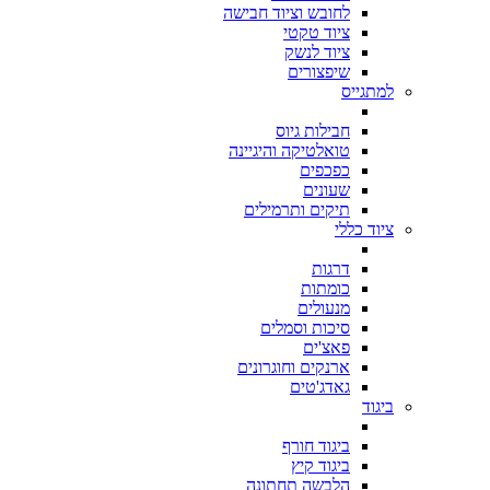
לחובש וציוד חבישה
ציוד טקטי
ציוד לנשק
שיפצורים
למתגייס
חבילות גיוס
טואלטיקה והיגיינה
כפכפים
שעונים
תיקים ותרמילים
ציוד כללי
דרגות
כומתות
מנעולים
סיכות וסמלים
פאצ'ים
ארנקים וחוגרונים
גאדג'טים
ביגוד
ביגוד חורף
ביגוד קיץ
הלבשה תחתונה