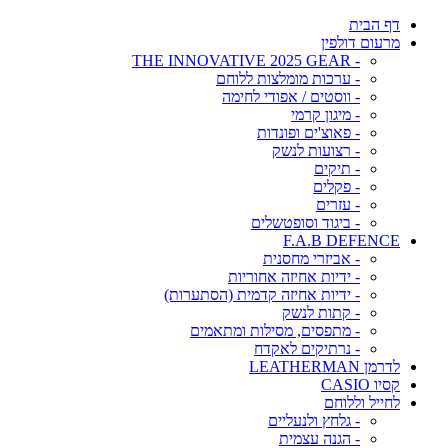
דף הבית
מרעום דולפין
- THE INNOVATIVE 2025 GEAR
- ערכות מומלצות ללוחם
- ווסטים / אפודי לחימה
- מיגון קרמי
- פאוצ'ים ופונדות
- רצועות לנשק
- תיקים
- פקלים
- עזרים
- ביגוד וסופטשלים
F.A.B DEFENCE
- אביזרי מחסנית
- ידיות אחיזה אחוריות
- ידיות אחיזה קדמית (הסתערות)
- קתות לנשק
- מתפסים, מסילות ומתאמים
- נרתיקים לאקדח
לדרמן LEATHERMAN
קסיו CASIO
לחייל וללוחם
- גלחץ ולנעליים
- הגנה עצמית