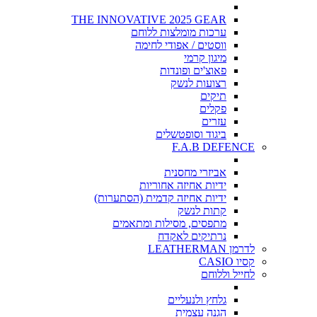
THE INNOVATIVE 2025 GEAR
ערכות מומלצות ללוחם
ווסטים / אפודי לחימה
מיגון קרמי
פאוצ'ים ופונדות
רצועות לנשק
תיקים
פקלים
עזרים
ביגוד וסופטשלים
F.A.B DEFENCE
אביזרי מחסנית
ידיות אחיזה אחוריות
ידיות אחיזה קדמית (הסתערות)
קתות לנשק
מתפסים, מסילות ומתאמים
נרתיקים לאקדח
לדרמן LEATHERMAN
קסיו CASIO
לחייל וללוחם
גלחץ ולנעליים
הגנה עצמית