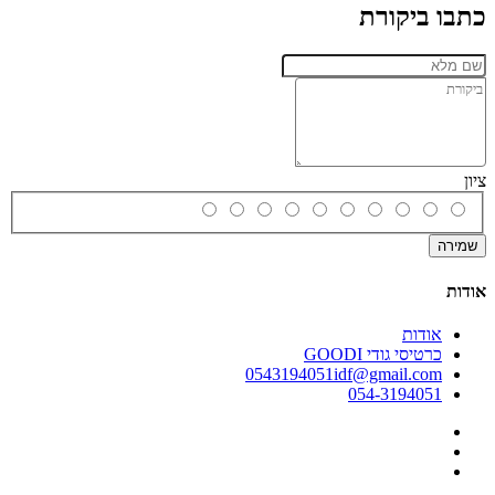
כתבו ביקורת
ציון
שמירה
אודות
אודות
כרטיסי גודי GOODI
0543194051idf@gmail.com
054-3194051