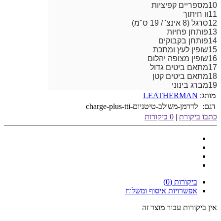
10
מספריים קפיציות
11
וו חיתוך
12
סרגל (8 אינצ' / 19 ס"מ)
13
פותחן פחיות
14
פותחן בקבוקים
15
שופין לעץ ומתכת
16
שופין מצופה יהלום
17
מתאם ביטים גדול
18
מתאם ביטים קטן
19
מברג בינוני
מותג:
LEATHERMAN
דגם:
לדרמן-משולב-טיטניום-charge-plus-tti
כתבו ביקורת
|
0 ביקורות
ביקורות (0)
אפשרויות איסוף ומשלוח
אין ביקורות עבור מוצר זה