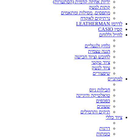
ידיות אחיזה קדמית (הסתערות)
קתות לנשק
מתפסים, מסילות ומתאמים
נרתיקים לאקדח
לדרמן LEATHERMAN
קסיו CASIO
לחייל וללוחם
גלחץ ולנעליים
הגנה עצמית
לחובש וציוד חבישה
ציוד טקטי
ציוד לנשק
שיפצורים
למתגייס
חבילות גיוס
טואלטיקה והיגיינה
כפכפים
שעונים
תיקים ותרמילים
ציוד כללי
דרגות
כומתות