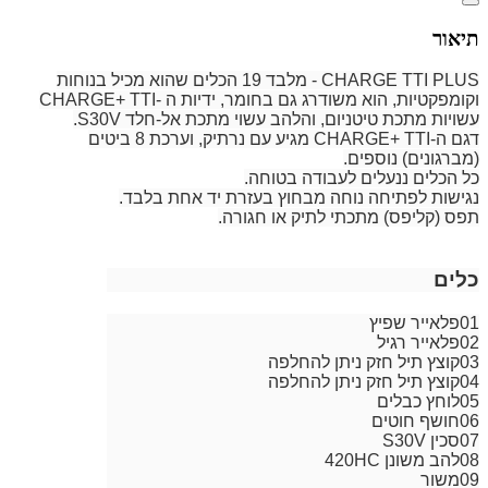
תיאור
CHARGE TTI PLUS - מלבד 19 הכלים שהוא מכיל בנוחות
וקומפקטיות, הוא משודרג גם בחומר, ידיות ה -CHARGE+ TTI
עשויות מתכת טיטניום, והלהב עשוי מתכת אל-חלד S30V.
דגם ה-CHARGE+ TTI מגיע עם נרתיק, וערכת 8 ביטים
(מברגונים) נוספים.
כל הכלים ננעלים לעבודה בטוחה.
נגישות לפתיחה נוחה מבחוץ בעזרת יד אחת בלבד.
תפס (קליפס) מתכתי לתיק או חגורה.
כלים
01
פלאייר שפיץ
02
פלאייר רגיל
03
קוצץ תיל חזק ניתן להחלפה
04
קוצץ תיל חזק ניתן להחלפה
05
לוחץ כבלים
06
חושף חוטים
07
סכין S30V
08
להב משונן 420HC
09
משור