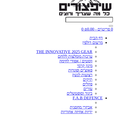
0 פריט\ים - ₪0.00
0
דף הבית
מרעום דולפין
THE INNOVATIVE 2025 GEAR
ערכות מומלצות ללוחם
ווסטים / אפודי לחימה
מיגון קרמי
פאוצ'ים ופונדות
רצועות לנשק
תיקים
פקלים
עזרים
ביגוד וסופטשלים
F.A.B DEFENCE
אביזרי מחסנית
ידיות אחיזה אחוריות