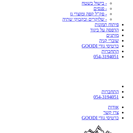
- בישול בשטח
- פנסים
- פק"ל קפה ומוצרי גז
- שלוקרים ובקבוקי שתיה
פיתוח תמונות
הדפסה על ביגוד
מותגים
שוברי קניה
כרטיסי גודי GOODI
התחברות
054-3194051
התחברות
054-3194051
אודות
צרו קשר
כרטיסי גודי GOODI