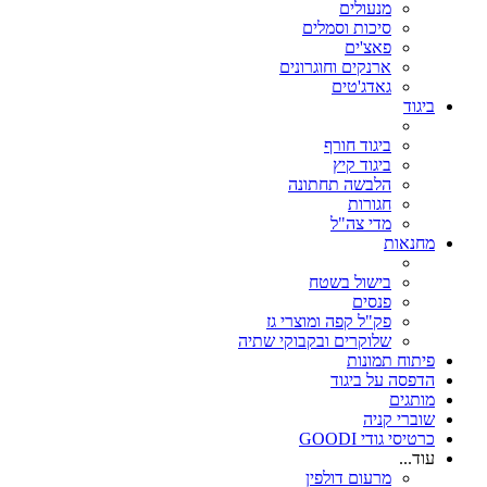
מנעולים
סיכות וסמלים
פאצ'ים
ארנקים וחוגרונים
גאדג'טים
ביגוד
ביגוד חורף
ביגוד קיץ
הלבשה תחתונה
חגורות
מדי צה"ל
מחנאות
בישול בשטח
פנסים
פק"ל קפה ומוצרי גז
שלוקרים ובקבוקי שתיה
פיתוח תמונות
הדפסה על ביגוד
מותגים
שוברי קניה
כרטיסי גודי GOODI
עוד...
מרעום דולפין