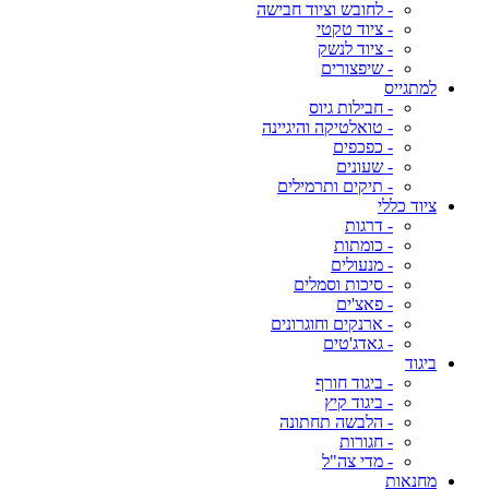
- לחובש וציוד חבישה
- ציוד טקטי
- ציוד לנשק
- שיפצורים
למתגייס
- חבילות גיוס
- טואלטיקה והיגיינה
- כפכפים
- שעונים
- תיקים ותרמילים
ציוד כללי
- דרגות
- כומתות
- מנעולים
- סיכות וסמלים
- פאצ'ים
- ארנקים וחוגרונים
- גאדג'טים
ביגוד
- ביגוד חורף
- ביגוד קיץ
- הלבשה תחתונה
- חגורות
- מדי צה"ל
מחנאות