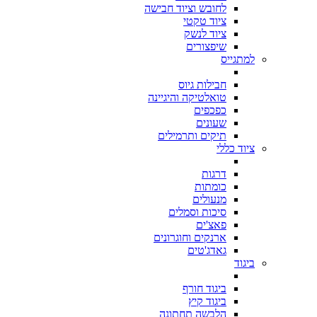
לחובש וציוד חבישה
ציוד טקטי
ציוד לנשק
שיפצורים
למתגייס
חבילות גיוס
טואלטיקה והיגיינה
כפכפים
שעונים
תיקים ותרמילים
ציוד כללי
דרגות
כומתות
מנעולים
סיכות וסמלים
פאצ'ים
ארנקים וחוגרונים
גאדג'טים
ביגוד
ביגוד חורף
ביגוד קיץ
הלבשה תחתונה