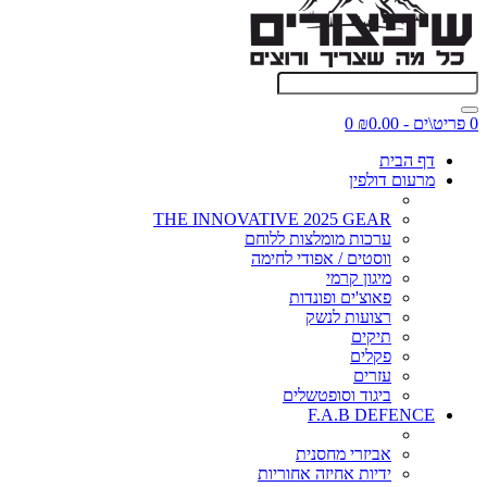
0 פריט\ים - ₪0.00
0
דף הבית
מרעום דולפין
THE INNOVATIVE 2025 GEAR
ערכות מומלצות ללוחם
ווסטים / אפודי לחימה
מיגון קרמי
פאוצ'ים ופונדות
רצועות לנשק
תיקים
פקלים
עזרים
ביגוד וסופטשלים
F.A.B DEFENCE
אביזרי מחסנית
ידיות אחיזה אחוריות