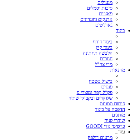
מנעולים
סיכות וסמלים
פאצ'ים
ארנקים וחוגרונים
גאדג'טים
ביגוד
ביגוד חורף
ביגוד קיץ
הלבשה תחתונה
חגורות
מדי צה"ל
מחנאות
בישול בשטח
פנסים
פק"ל קפה ומוצרי גז
שלוקרים ובקבוקי שתיה
פיתוח תמונות
הדפסה על ביגוד
מותגים
שוברי קניה
כרטיסי גודי GOODI
עוד...
מרעום דולפין