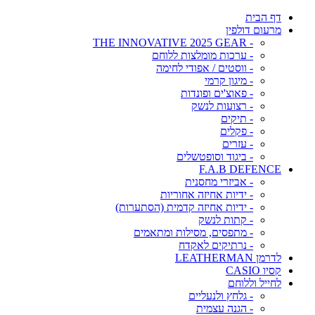
דף הבית
מרעום דולפין
- THE INNOVATIVE 2025 GEAR
- ערכות מומלצות ללוחם
- ווסטים / אפודי לחימה
- מיגון קרמי
- פאוצ'ים ופונדות
- רצועות לנשק
- תיקים
- פקלים
- עזרים
- ביגוד וסופטשלים
F.A.B DEFENCE
- אביזרי מחסנית
- ידיות אחיזה אחוריות
- ידיות אחיזה קדמית (הסתערות)
- קתות לנשק
- מתפסים, מסילות ומתאמים
- נרתיקים לאקדח
לדרמן LEATHERMAN
קסיו CASIO
לחייל וללוחם
- גלחץ ולנעליים
- הגנה עצמית