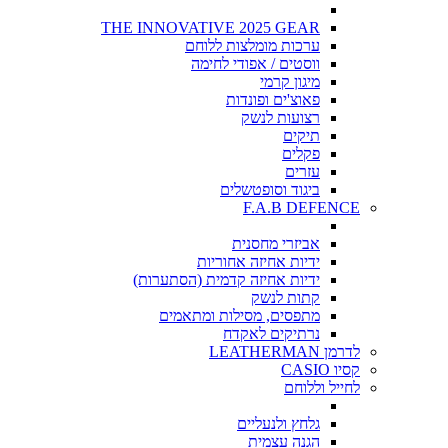
THE INNOVATIVE 2025 GEAR
ערכות מומלצות ללוחם
ווסטים / אפודי לחימה
מיגון קרמי
פאוצ'ים ופונדות
רצועות לנשק
תיקים
פקלים
עזרים
ביגוד וסופטשלים
F.A.B DEFENCE
אביזרי מחסנית
ידיות אחיזה אחוריות
ידיות אחיזה קדמית (הסתערות)
קתות לנשק
מתפסים, מסילות ומתאמים
נרתיקים לאקדח
לדרמן LEATHERMAN
קסיו CASIO
לחייל וללוחם
גלחץ ולנעליים
הגנה עצמית