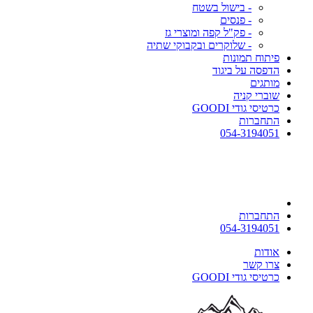
- בישול בשטח
- פנסים
- פק"ל קפה ומוצרי גז
- שלוקרים ובקבוקי שתיה
פיתוח תמונות
הדפסה על ביגוד
מותגים
שוברי קניה
כרטיסי גודי GOODI
התחברות
054-3194051
התחברות
054-3194051
אודות
צרו קשר
כרטיסי גודי GOODI