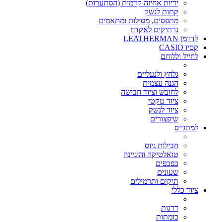
ידיות אחיזה קדמית (הסתערות)
קתות לנשק
מתפסים, מסילות ומתאמים
נרתיקים לאקדח
לדרמן LEATHERMAN
קסיו CASIO
לחייל וללוחם
גלחץ ולנעליים
הגנה עצמית
לחובש וציוד חבישה
ציוד טקטי
ציוד לנשק
שיפצורים
למתגייס
חבילות גיוס
טואלטיקה והיגיינה
כפכפים
שעונים
תיקים ותרמילים
ציוד כללי
דרגות
כומתות