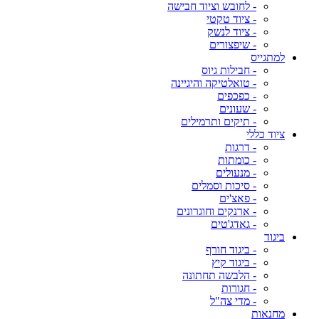
- לחובש וציוד חבישה
- ציוד טקטי
- ציוד לנשק
- שיפצורים
למתגייס
- חבילות גיוס
- טואלטיקה והיגיינה
- כפכפים
- שעונים
- תיקים ותרמילים
ציוד כללי
- דרגות
- כומתות
- מנעולים
- סיכות וסמלים
- פאצ'ים
- ארנקים וחוגרונים
- גאדג'טים
ביגוד
- ביגוד חורף
- ביגוד קיץ
- הלבשה תחתונה
- חגורות
- מדי צה"ל
מחנאות