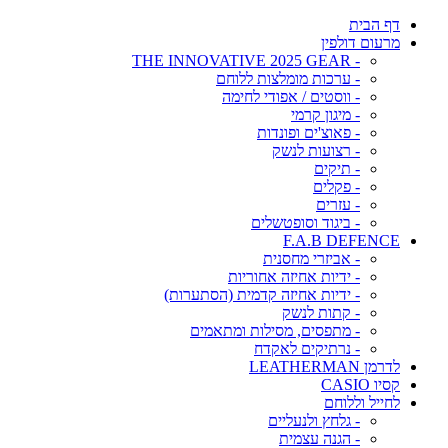
דף הבית
מרעום דולפין
- THE INNOVATIVE 2025 GEAR
- ערכות מומלצות ללוחם
- ווסטים / אפודי לחימה
- מיגון קרמי
- פאוצ'ים ופונדות
- רצועות לנשק
- תיקים
- פקלים
- עזרים
- ביגוד וסופטשלים
F.A.B DEFENCE
- אביזרי מחסנית
- ידיות אחיזה אחוריות
- ידיות אחיזה קדמית (הסתערות)
- קתות לנשק
- מתפסים, מסילות ומתאמים
- נרתיקים לאקדח
לדרמן LEATHERMAN
קסיו CASIO
לחייל וללוחם
- גלחץ ולנעליים
- הגנה עצמית