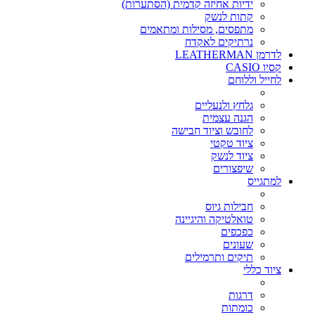
ידיות אחיזה קדמית (הסתערות)
קתות לנשק
מתפסים, מסילות ומתאמים
נרתיקים לאקדח
לדרמן LEATHERMAN
קסיו CASIO
לחייל וללוחם
גלחץ ולנעליים
הגנה עצמית
לחובש וציוד חבישה
ציוד טקטי
ציוד לנשק
שיפצורים
למתגייס
חבילות גיוס
טואלטיקה והיגיינה
כפכפים
שעונים
תיקים ותרמילים
ציוד כללי
דרגות
כומתות