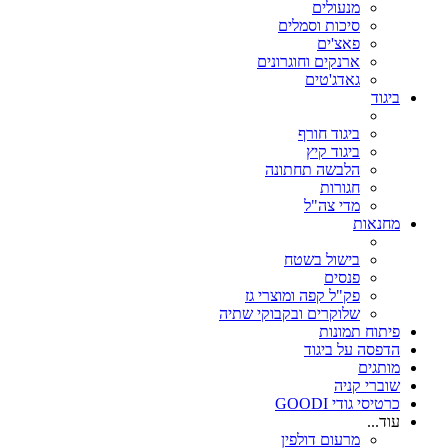
מנעולים
סיכות וסמלים
פאצ'ים
ארנקים וחוגרונים
גאדג'טים
ביגוד
ביגוד חורף
ביגוד קיץ
הלבשה תחתונה
חגורות
מדי צה"ל
מחנאות
בישול בשטח
פנסים
פק"ל קפה ומוצרי גז
שלוקרים ובקבוקי שתיה
פיתוח תמונות
הדפסה על ביגוד
מותגים
שוברי קניה
כרטיסי גודי GOODI
עוד...
מרעום דולפין