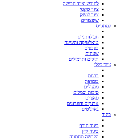
לחובש וציוד חבישה
ציוד טקטי
ציוד לנשק
שיפצורים
למתגייס
חבילות גיוס
טואלטיקה והיגיינה
כפכפים
שעונים
תיקים ותרמילים
ציוד כללי
דרגות
כומתות
מנעולים
סיכות וסמלים
פאצ'ים
ארנקים וחוגרונים
גאדג'טים
ביגוד
ביגוד חורף
ביגוד קיץ
הלבשה תחתונה