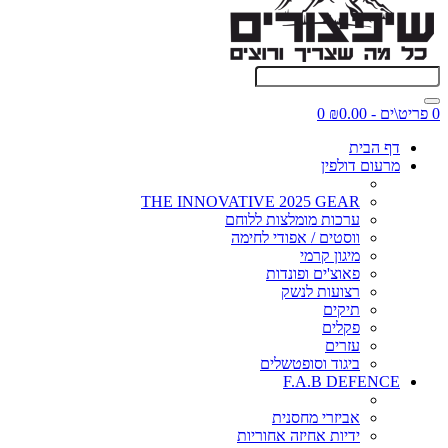
0 פריט\ים - ₪0.00
0
דף הבית
מרעום דולפין
THE INNOVATIVE 2025 GEAR
ערכות מומלצות ללוחם
ווסטים / אפודי לחימה
מיגון קרמי
פאוצ'ים ופונדות
רצועות לנשק
תיקים
פקלים
עזרים
ביגוד וסופטשלים
F.A.B DEFENCE
אביזרי מחסנית
ידיות אחיזה אחוריות