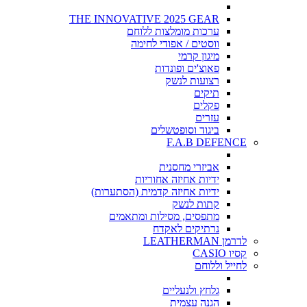
THE INNOVATIVE 2025 GEAR
ערכות מומלצות ללוחם
ווסטים / אפודי לחימה
מיגון קרמי
פאוצ'ים ופונדות
רצועות לנשק
תיקים
פקלים
עזרים
ביגוד וסופטשלים
F.A.B DEFENCE
אביזרי מחסנית
ידיות אחיזה אחוריות
ידיות אחיזה קדמית (הסתערות)
קתות לנשק
מתפסים, מסילות ומתאמים
נרתיקים לאקדח
לדרמן LEATHERMAN
קסיו CASIO
לחייל וללוחם
גלחץ ולנעליים
הגנה עצמית