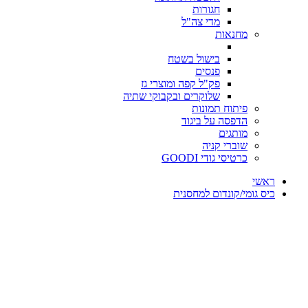
חגורות
מדי צה"ל
מחנאות
בישול בשטח
פנסים
פק"ל קפה ומוצרי גז
שלוקרים ובקבוקי שתיה
פיתוח תמונות
הדפסה על ביגוד
מותגים
שוברי קניה
כרטיסי גודי GOODI
ראשי
כיס גומי/קונדום למחסנית