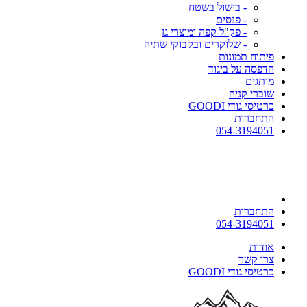
- בישול בשטח
- פנסים
- פק"ל קפה ומוצרי גז
- שלוקרים ובקבוקי שתיה
פיתוח תמונות
הדפסה על ביגוד
מותגים
שוברי קניה
כרטיסי גודי GOODI
התחברות
054-3194051
התחברות
054-3194051
אודות
צרו קשר
כרטיסי גודי GOODI