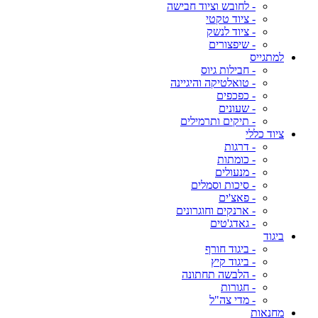
- לחובש וציוד חבישה
- ציוד טקטי
- ציוד לנשק
- שיפצורים
למתגייס
- חבילות גיוס
- טואלטיקה והיגיינה
- כפכפים
- שעונים
- תיקים ותרמילים
ציוד כללי
- דרגות
- כומתות
- מנעולים
- סיכות וסמלים
- פאצ'ים
- ארנקים וחוגרונים
- גאדג'טים
ביגוד
- ביגוד חורף
- ביגוד קיץ
- הלבשה תחתונה
- חגורות
- מדי צה"ל
מחנאות