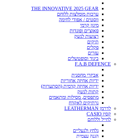
THE INNOVATIVE 2025 GEAR
ערכות מומלצות ללוחם
ווסטים / אפודי לחימה
מיגון קרמי
פאוצ'ים ופונדות
רצועות לנשק
תיקים
פקלים
עזרים
ביגוד וסופטשלים
F.A.B DEFENCE
אביזרי מחסנית
ידיות אחיזה אחוריות
ידיות אחיזה קדמית (הסתערות)
קתות לנשק
מתפסים, מסילות ומתאמים
נרתיקים לאקדח
לדרמן LEATHERMAN
קסיו CASIO
לחייל וללוחם
גלחץ ולנעליים
הגנה עצמית