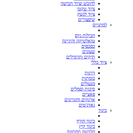
לחובש וציוד חבישה
ציוד טקטי
ציוד לנשק
שיפצורים
למתגייס
חבילות גיוס
טואלטיקה והיגיינה
כפכפים
שעונים
תיקים ותרמילים
ציוד כללי
דרגות
כומתות
מנעולים
סיכות וסמלים
פאצ'ים
ארנקים וחוגרונים
גאדג'טים
ביגוד
ביגוד חורף
ביגוד קיץ
הלבשה תחתונה