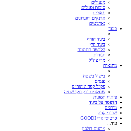
מנעולים
סיכות וסמלים
פאצ'ים
ארנקים וחוגרונים
גאדג'טים
ביגוד
ביגוד חורף
ביגוד קיץ
הלבשה תחתונה
חגורות
מדי צה"ל
מחנאות
בישול בשטח
פנסים
פק"ל קפה ומוצרי גז
שלוקרים ובקבוקי שתיה
פיתוח תמונות
הדפסה על ביגוד
מותגים
שוברי קניה
כרטיסי גודי GOODI
עוד...
מרעום דולפין