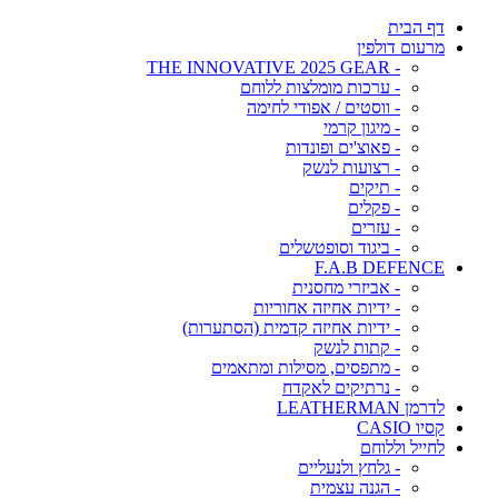
דף הבית
מרעום דולפין
- THE INNOVATIVE 2025 GEAR
- ערכות מומלצות ללוחם
- ווסטים / אפודי לחימה
- מיגון קרמי
- פאוצ'ים ופונדות
- רצועות לנשק
- תיקים
- פקלים
- עזרים
- ביגוד וסופטשלים
F.A.B DEFENCE
- אביזרי מחסנית
- ידיות אחיזה אחוריות
- ידיות אחיזה קדמית (הסתערות)
- קתות לנשק
- מתפסים, מסילות ומתאמים
- נרתיקים לאקדח
לדרמן LEATHERMAN
קסיו CASIO
לחייל וללוחם
- גלחץ ולנעליים
- הגנה עצמית