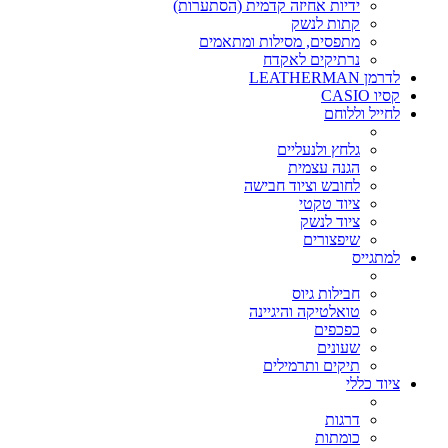
ידיות אחיזה קדמית (הסתערות)
קתות לנשק
מתפסים, מסילות ומתאמים
נרתיקים לאקדח
לדרמן LEATHERMAN
קסיו CASIO
לחייל וללוחם
גלחץ ולנעליים
הגנה עצמית
לחובש וציוד חבישה
ציוד טקטי
ציוד לנשק
שיפצורים
למתגייס
חבילות גיוס
טואלטיקה והיגיינה
כפכפים
שעונים
תיקים ותרמילים
ציוד כללי
דרגות
כומתות