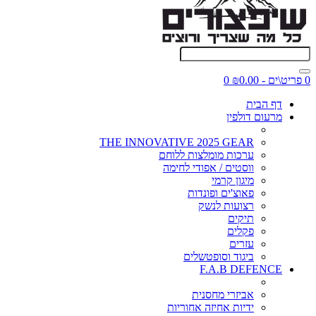
0 פריט\ים - ₪0.00
0
דף הבית
מרעום דולפין
THE INNOVATIVE 2025 GEAR
ערכות מומלצות ללוחם
ווסטים / אפודי לחימה
מיגון קרמי
פאוצ'ים ופונדות
רצועות לנשק
תיקים
פקלים
עזרים
ביגוד וסופטשלים
F.A.B DEFENCE
אביזרי מחסנית
ידיות אחיזה אחוריות