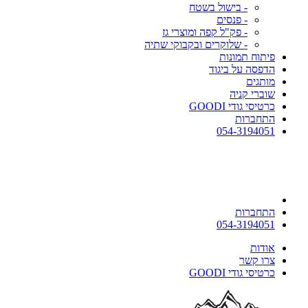
- בישול בשטח
- פנסים
- פק"ל קפה ומוצרי גז
- שלוקרים ובקבוקי שתיה
פיתוח תמונות
הדפסה על ביגוד
מותגים
שוברי קניה
כרטיסי גודי GOODI
התחברות
054-3194051
התחברות
054-3194051
אודות
צרו קשר
כרטיסי גודי GOODI