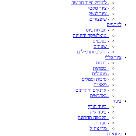
- לחובש וציוד חבישה
- ציוד טקטי
- ציוד לנשק
- שיפצורים
למתגייס
- חבילות גיוס
- טואלטיקה והיגיינה
- כפכפים
- שעונים
- תיקים ותרמילים
ציוד כללי
- דרגות
- כומתות
- מנעולים
- סיכות וסמלים
- פאצ'ים
- ארנקים וחוגרונים
- גאדג'טים
ביגוד
- ביגוד חורף
- ביגוד קיץ
- הלבשה תחתונה
- חגורות
- מדי צה"ל
מחנאות