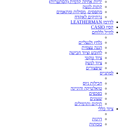
ידיות אחיזה קדמית (הסתערות)
קתות לנשק
מתפסים, מסילות ומתאמים
נרתיקים לאקדח
לדרמן LEATHERMAN
קסיו CASIO
לחייל וללוחם
גלחץ ולנעליים
הגנה עצמית
לחובש וציוד חבישה
ציוד טקטי
ציוד לנשק
שיפצורים
למתגייס
חבילות גיוס
טואלטיקה והיגיינה
כפכפים
שעונים
תיקים ותרמילים
ציוד כללי
דרגות
כומתות