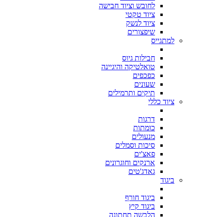
לחובש וציוד חבישה
ציוד טקטי
ציוד לנשק
שיפצורים
למתגייס
חבילות גיוס
טואלטיקה והיגיינה
כפכפים
שעונים
תיקים ותרמילים
ציוד כללי
דרגות
כומתות
מנעולים
סיכות וסמלים
פאצ'ים
ארנקים וחוגרונים
גאדג'טים
ביגוד
ביגוד חורף
ביגוד קיץ
הלבשה תחתונה