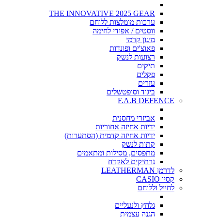
THE INNOVATIVE 2025 GEAR
ערכות מומלצות ללוחם
ווסטים / אפודי לחימה
מיגון קרמי
פאוצ'ים ופונדות
רצועות לנשק
תיקים
פקלים
עזרים
ביגוד וסופטשלים
F.A.B DEFENCE
אביזרי מחסנית
ידיות אחיזה אחוריות
ידיות אחיזה קדמית (הסתערות)
קתות לנשק
מתפסים, מסילות ומתאמים
נרתיקים לאקדח
לדרמן LEATHERMAN
קסיו CASIO
לחייל וללוחם
גלחץ ולנעליים
הגנה עצמית