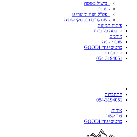
- בישול בשטח
- פנסים
- פק"ל קפה ומוצרי גז
- שלוקרים ובקבוקי שתיה
פיתוח תמונות
הדפסה על ביגוד
מותגים
שוברי קניה
כרטיסי גודי GOODI
התחברות
054-3194051
התחברות
054-3194051
אודות
צרו קשר
כרטיסי גודי GOODI