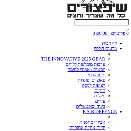
0 פריט\ים - ₪0.00
0
דף הבית
מרעום דולפין
THE INNOVATIVE 2025 GEAR
ערכות מומלצות ללוחם
ווסטים / אפודי לחימה
מיגון קרמי
פאוצ'ים ופונדות
רצועות לנשק
תיקים
פקלים
עזרים
ביגוד וסופטשלים
F.A.B DEFENCE
אביזרי מחסנית
ידיות אחיזה אחוריות