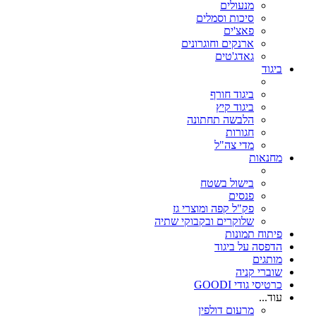
מנעולים
סיכות וסמלים
פאצ'ים
ארנקים וחוגרונים
גאדג'טים
ביגוד
ביגוד חורף
ביגוד קיץ
הלבשה תחתונה
חגורות
מדי צה"ל
מחנאות
בישול בשטח
פנסים
פק"ל קפה ומוצרי גז
שלוקרים ובקבוקי שתיה
פיתוח תמונות
הדפסה על ביגוד
מותגים
שוברי קניה
כרטיסי גודי GOODI
עוד...
מרעום דולפין