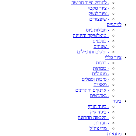
- לחובש וציוד חבישה
- ציוד טקטי
- ציוד לנשק
- שיפצורים
למתגייס
- חבילות גיוס
- טואלטיקה והיגיינה
- כפכפים
- שעונים
- תיקים ותרמילים
ציוד כללי
- דרגות
- כומתות
- מנעולים
- סיכות וסמלים
- פאצ'ים
- ארנקים וחוגרונים
- גאדג'טים
ביגוד
- ביגוד חורף
- ביגוד קיץ
- הלבשה תחתונה
- חגורות
- מדי צה"ל
מחנאות