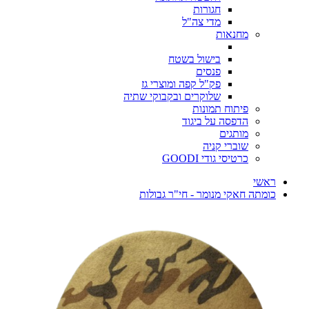
חגורות
מדי צה"ל
מחנאות
בישול בשטח
פנסים
פק"ל קפה ומוצרי גז
שלוקרים ובקבוקי שתיה
פיתוח תמונות
הדפסה על ביגוד
מותגים
שוברי קניה
כרטיסי גודי GOODI
ראשי
כומתה חאקי מנומר - חי"ר גבולות