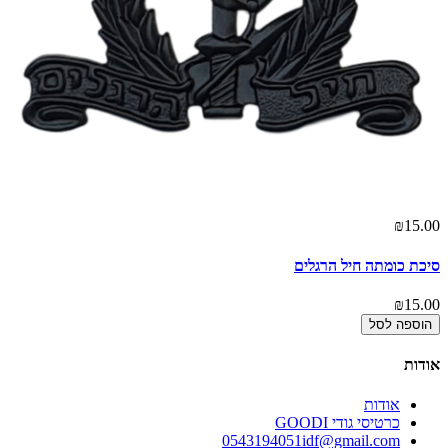
₪15.00
סיכת כומתה חיל הרגלים
₪15.00
הוספה לסל
אודות
אודות
כרטיסי גודי GOODI
0543194051idf@gmail.com