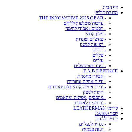
דף הבית
מרעום דולפין
- THE INNOVATIVE 2025 GEAR
- ערכות מומלצות ללוחם
- ווסטים / אפודי לחימה
- מיגון קרמי
- פאוצ'ים ופונדות
- רצועות לנשק
- תיקים
- פקלים
- עזרים
- ביגוד וסופטשלים
F.A.B DEFENCE
- אביזרי מחסנית
- ידיות אחיזה אחוריות
- ידיות אחיזה קדמית (הסתערות)
- קתות לנשק
- מתפסים, מסילות ומתאמים
- נרתיקים לאקדח
לדרמן LEATHERMAN
קסיו CASIO
לחייל וללוחם
- גלחץ ולנעליים
- הגנה עצמית