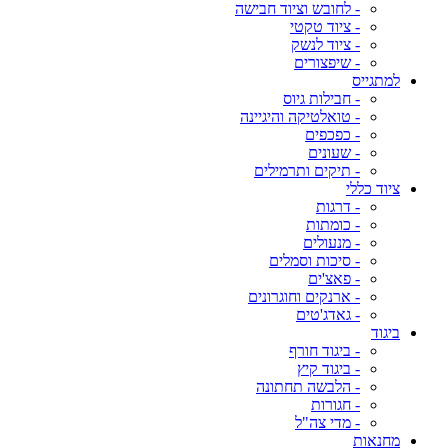
- לחובש וציוד חבישה
- ציוד טקטי
- ציוד לנשק
- שיפצורים
למתגייס
- חבילות גיוס
- טואלטיקה והיגיינה
- כפכפים
- שעונים
- תיקים ותרמילים
ציוד כללי
- דרגות
- כומתות
- מנעולים
- סיכות וסמלים
- פאצ'ים
- ארנקים וחוגרונים
- גאדג'טים
ביגוד
- ביגוד חורף
- ביגוד קיץ
- הלבשה תחתונה
- חגורות
- מדי צה"ל
מחנאות