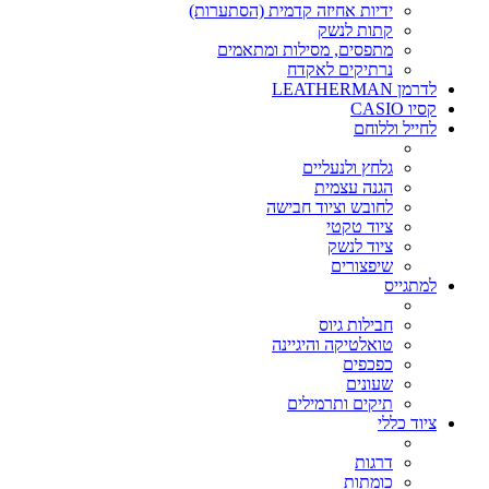
ידיות אחיזה קדמית (הסתערות)
קתות לנשק
מתפסים, מסילות ומתאמים
נרתיקים לאקדח
לדרמן LEATHERMAN
קסיו CASIO
לחייל וללוחם
גלחץ ולנעליים
הגנה עצמית
לחובש וציוד חבישה
ציוד טקטי
ציוד לנשק
שיפצורים
למתגייס
חבילות גיוס
טואלטיקה והיגיינה
כפכפים
שעונים
תיקים ותרמילים
ציוד כללי
דרגות
כומתות