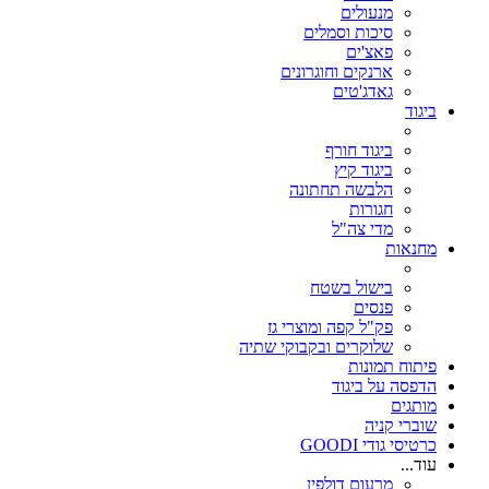
מנעולים
סיכות וסמלים
פאצ'ים
ארנקים וחוגרונים
גאדג'טים
ביגוד
ביגוד חורף
ביגוד קיץ
הלבשה תחתונה
חגורות
מדי צה"ל
מחנאות
בישול בשטח
פנסים
פק"ל קפה ומוצרי גז
שלוקרים ובקבוקי שתיה
פיתוח תמונות
הדפסה על ביגוד
מותגים
שוברי קניה
כרטיסי גודי GOODI
עוד...
מרעום דולפין