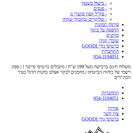
- בישול בשטח
- פנסים
- פק"ל קפה ומוצרי גז
- שלוקרים ובקבוקי שתיה
פיתוח תמונות
הדפסה על ביגוד
מותגים
שוברי קניה
כרטיסי גודי GOODI
התחברות
054-3194051
משלוח חינם ברכישה מעל 199 ש"ח | מקבלים כרטיסי פייטר ! | ספק
רשמי של כוחות הביטחון | מוזמנים לבקר אצלנו בחנות הדגל בעיר
הבה"דים
התחברות
054-3194051
אודות
צרו קשר
כרטיסי גודי GOODI