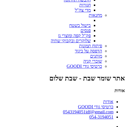
חגורות
מדי צה"ל
מחנאות
בישול בשטח
פנסים
פק"ל קפה ומוצרי גז
שלוקרים ובקבוקי שתיה
פיתוח תמונות
הדפסה על ביגוד
מותגים
שוברי קניה
כרטיסי גודי GOODI
אתר שומר שבת - שבת שלום
אודות
אודות
כרטיסי גודי GOODI
0543194051idf@gmail.com
054-3194051