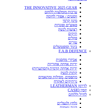
THE INNOVATIVE 2025 GEAR
ערכות מומלצות ללוחם
ווסטים / אפודי לחימה
מיגון קרמי
פאוצ'ים ופונדות
רצועות לנשק
תיקים
פקלים
עזרים
ביגוד וסופטשלים
F.A.B DEFENCE
אביזרי מחסנית
ידיות אחיזה אחוריות
ידיות אחיזה קדמית (הסתערות)
קתות לנשק
מתפסים, מסילות ומתאמים
נרתיקים לאקדח
לדרמן LEATHERMAN
קסיו CASIO
לחייל וללוחם
גלחץ ולנעליים
הגנה עצמית