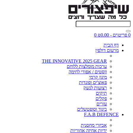
0 פריט\ים - ₪0.00
0
דף הבית
מרעום דולפין
THE INNOVATIVE 2025 GEAR
ערכות מומלצות ללוחם
ווסטים / אפודי לחימה
מיגון קרמי
פאוצ'ים ופונדות
רצועות לנשק
תיקים
פקלים
עזרים
ביגוד וסופטשלים
F.A.B DEFENCE
אביזרי מחסנית
ידיות אחיזה אחוריות