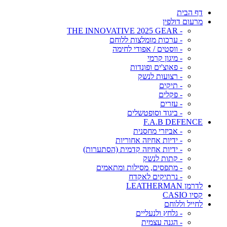
דף הבית
מרעום דולפין
- THE INNOVATIVE 2025 GEAR
- ערכות מומלצות ללוחם
- ווסטים / אפודי לחימה
- מיגון קרמי
- פאוצ'ים ופונדות
- רצועות לנשק
- תיקים
- פקלים
- עזרים
- ביגוד וסופטשלים
F.A.B DEFENCE
- אביזרי מחסנית
- ידיות אחיזה אחוריות
- ידיות אחיזה קדמית (הסתערות)
- קתות לנשק
- מתפסים, מסילות ומתאמים
- נרתיקים לאקדח
לדרמן LEATHERMAN
קסיו CASIO
לחייל וללוחם
- גלחץ ולנעליים
- הגנה עצמית