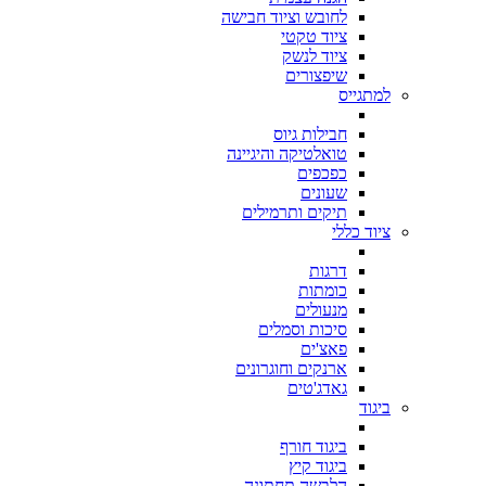
לחובש וציוד חבישה
ציוד טקטי
ציוד לנשק
שיפצורים
למתגייס
חבילות גיוס
טואלטיקה והיגיינה
כפכפים
שעונים
תיקים ותרמילים
ציוד כללי
דרגות
כומתות
מנעולים
סיכות וסמלים
פאצ'ים
ארנקים וחוגרונים
גאדג'טים
ביגוד
ביגוד חורף
ביגוד קיץ
הלבשה תחתונה