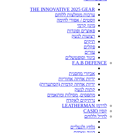
THE INNOVATIVE 2025 GEAR
ערכות מומלצות ללוחם
ווסטים / אפודי לחימה
מיגון קרמי
פאוצ'ים ופונדות
רצועות לנשק
תיקים
פקלים
עזרים
ביגוד וסופטשלים
F.A.B DEFENCE
אביזרי מחסנית
ידיות אחיזה אחוריות
ידיות אחיזה קדמית (הסתערות)
קתות לנשק
מתפסים, מסילות ומתאמים
נרתיקים לאקדח
לדרמן LEATHERMAN
קסיו CASIO
לחייל וללוחם
גלחץ ולנעליים
הגנה עצמית