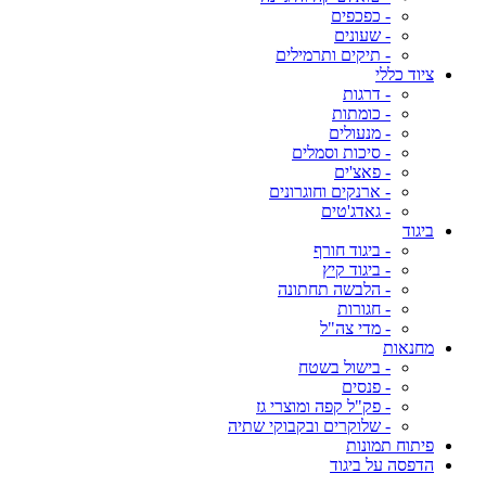
- כפכפים
- שעונים
- תיקים ותרמילים
ציוד כללי
- דרגות
- כומתות
- מנעולים
- סיכות וסמלים
- פאצ'ים
- ארנקים וחוגרונים
- גאדג'טים
ביגוד
- ביגוד חורף
- ביגוד קיץ
- הלבשה תחתונה
- חגורות
- מדי צה"ל
מחנאות
- בישול בשטח
- פנסים
- פק"ל קפה ומוצרי גז
- שלוקרים ובקבוקי שתיה
פיתוח תמונות
הדפסה על ביגוד