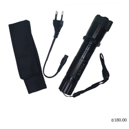
₪180.00