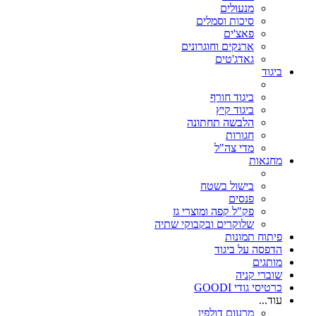
מנעולים
סיכות וסמלים
פאצ'ים
ארנקים וחוגרונים
גאדג'טים
ביגוד
ביגוד חורף
ביגוד קיץ
הלבשה תחתונה
חגורות
מדי צה"ל
מחנאות
בישול בשטח
פנסים
פק"ל קפה ומוצרי גז
שלוקרים ובקבוקי שתיה
פיתוח תמונות
הדפסה על ביגוד
מותגים
שוברי קניה
כרטיסי גודי GOODI
עוד...
מרעום דולפין