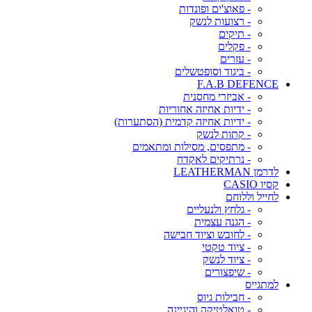
- פאוצ'ים ופונדות
- רצועות לנשק
- תיקים
- פקלים
- עזרים
- ביגוד וסופטשלים
F.A.B DEFENCE
- אביזרי מחסנית
- ידיות אחיזה אחוריות
- ידיות אחיזה קדמית (הסתערות)
- קתות לנשק
- מתפסים, מסילות ומתאמים
- נרתיקים לאקדח
לדרמן LEATHERMAN
קסיו CASIO
לחייל וללוחם
- גלחץ ולנעליים
- הגנה עצמית
- לחובש וציוד חבישה
- ציוד טקטי
- ציוד לנשק
- שיפצורים
למתגייס
- חבילות גיוס
- טואלטיקה והיגיינה