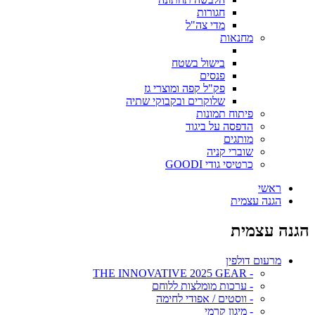
חגורות
מדי צה"ל
מחנאות
בישול בשטח
פנסים
פק"ל קפה ומוצרי גז
שלוקרים ובקבוקי שתיה
פיתוח תמונות
הדפסה על ביגוד
מותגים
שוברי קניה
כרטיסי גודי GOODI
ראשי
הגנה עצמית
הגנה עצמית
מרעום דולפין
- THE INNOVATIVE 2025 GEAR
- ערכות מומלצות ללוחם
- ווסטים / אפודי לחימה
- מיגון קרמי