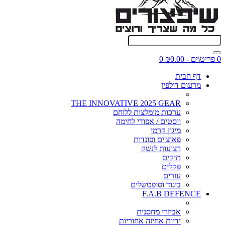
0 פריט\ים - ₪0.00
0
דף הבית
מרעום דולפין
THE INNOVATIVE 2025 GEAR
ערכות מומלצות ללוחם
ווסטים / אפודי לחימה
מיגון קרמי
פאוצ'ים ופונדות
רצועות לנשק
תיקים
פקלים
עזרים
ביגוד וסופטשלים
F.A.B DEFENCE
אביזרי מחסנית
ידיות אחיזה אחוריות