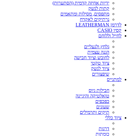
ידיות אחיזה קדמית (הסתערות)
קתות לנשק
מתפסים, מסילות ומתאמים
נרתיקים לאקדח
לדרמן LEATHERMAN
קסיו CASIO
לחייל וללוחם
גלחץ ולנעליים
הגנה עצמית
לחובש וציוד חבישה
ציוד טקטי
ציוד לנשק
שיפצורים
למתגייס
חבילות גיוס
טואלטיקה והיגיינה
כפכפים
שעונים
תיקים ותרמילים
ציוד כללי
דרגות
כומתות