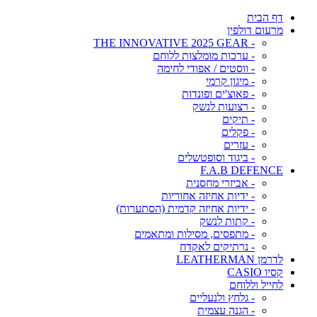
דף הבית
מרעום דולפין
- THE INNOVATIVE 2025 GEAR
- ערכות מומלצות ללוחם
- ווסטים / אפודי לחימה
- מיגון קרמי
- פאוצ'ים ופונדות
- רצועות לנשק
- תיקים
- פקלים
- עזרים
- ביגוד וסופטשלים
F.A.B DEFENCE
- אביזרי מחסנית
- ידיות אחיזה אחוריות
- ידיות אחיזה קדמית (הסתערות)
- קתות לנשק
- מתפסים, מסילות ומתאמים
- נרתיקים לאקדח
לדרמן LEATHERMAN
קסיו CASIO
לחייל וללוחם
- גלחץ ולנעליים
- הגנה עצמית