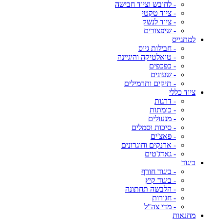
- לחובש וציוד חבישה
- ציוד טקטי
- ציוד לנשק
- שיפצורים
למתגייס
- חבילות גיוס
- טואלטיקה והיגיינה
- כפכפים
- שעונים
- תיקים ותרמילים
ציוד כללי
- דרגות
- כומתות
- מנעולים
- סיכות וסמלים
- פאצ'ים
- ארנקים וחוגרונים
- גאדג'טים
ביגוד
- ביגוד חורף
- ביגוד קיץ
- הלבשה תחתונה
- חגורות
- מדי צה"ל
מחנאות