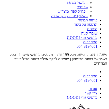
- בישול בשטח
- פנסים
- פק"ל קפה ומוצרי גז
- שלוקרים ובקבוקי שתיה
פיתוח תמונות
הדפסה על ביגוד
מותגים
שוברי קניה
כרטיסי גודי GOODI
התחברות
054-3194051
משלוח חינם ברכישה מעל 199 ש"ח | מקבלים כרטיסי פייטר ! | ספק
רשמי של כוחות הביטחון | מוזמנים לבקר אצלנו בחנות הדגל בעיר
הבה"דים
התחברות
054-3194051
אודות
צרו קשר
כרטיסי גודי GOODI