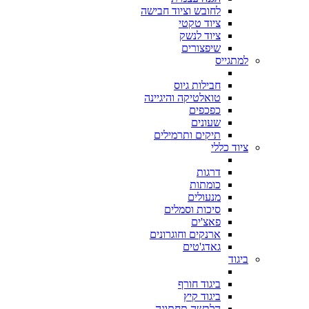
לחובש וציוד חבישה
ציוד טקטי
ציוד לנשק
שיפצורים
למתגייס
חבילות גיוס
טואלטיקה והיגיינה
כפכפים
שעונים
תיקים ותרמילים
ציוד כללי
דרגות
כומתות
מנעולים
סיכות וסמלים
פאצ'ים
ארנקים וחוגרונים
גאדג'טים
ביגוד
ביגוד חורף
ביגוד קיץ
הלבשה תחתונה