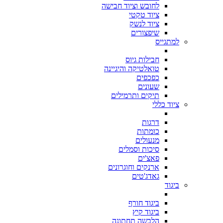
לחובש וציוד חבישה
ציוד טקטי
ציוד לנשק
שיפצורים
למתגייס
חבילות גיוס
טואלטיקה והיגיינה
כפכפים
שעונים
תיקים ותרמילים
ציוד כללי
דרגות
כומתות
מנעולים
סיכות וסמלים
פאצ'ים
ארנקים וחוגרונים
גאדג'טים
ביגוד
ביגוד חורף
ביגוד קיץ
הלבשה תחתונה