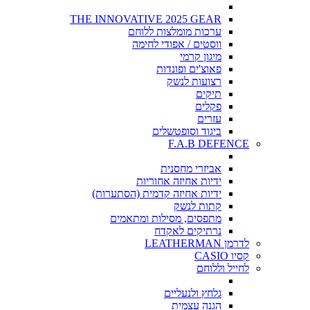
THE INNOVATIVE 2025 GEAR
ערכות מומלצות ללוחם
ווסטים / אפודי לחימה
מיגון קרמי
פאוצ'ים ופונדות
רצועות לנשק
תיקים
פקלים
עזרים
ביגוד וסופטשלים
F.A.B DEFENCE
אביזרי מחסנית
ידיות אחיזה אחוריות
ידיות אחיזה קדמית (הסתערות)
קתות לנשק
מתפסים, מסילות ומתאמים
נרתיקים לאקדח
לדרמן LEATHERMAN
קסיו CASIO
לחייל וללוחם
גלחץ ולנעליים
הגנה עצמית