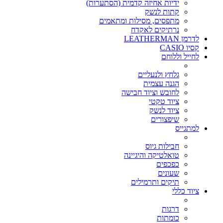
ידיות אחיזה קדמית (הסתערות)
קתות לנשק
מתפסים, מסילות ומתאמים
נרתיקים לאקדח
לדרמן LEATHERMAN
קסיו CASIO
לחייל וללוחם
גלחץ ולנעליים
הגנה עצמית
לחובש וציוד חבישה
ציוד טקטי
ציוד לנשק
שיפצורים
למתגייס
חבילות גיוס
טואלטיקה והיגיינה
כפכפים
שעונים
תיקים ותרמילים
ציוד כללי
דרגות
כומתות