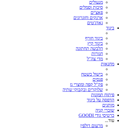
מנעולים
סיכות וסמלים
פאצ'ים
ארנקים וחוגרונים
גאדג'טים
ביגוד
ביגוד חורף
ביגוד קיץ
הלבשה תחתונה
חגורות
מדי צה"ל
מחנאות
בישול בשטח
פנסים
פק"ל קפה ומוצרי גז
שלוקרים ובקבוקי שתיה
פיתוח תמונות
הדפסה על ביגוד
מותגים
שוברי קניה
כרטיסי גודי GOODI
עוד...
מרעום דולפין