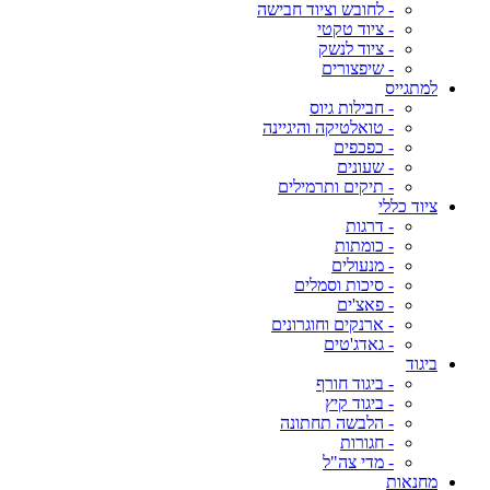
- לחובש וציוד חבישה
- ציוד טקטי
- ציוד לנשק
- שיפצורים
למתגייס
- חבילות גיוס
- טואלטיקה והיגיינה
- כפכפים
- שעונים
- תיקים ותרמילים
ציוד כללי
- דרגות
- כומתות
- מנעולים
- סיכות וסמלים
- פאצ'ים
- ארנקים וחוגרונים
- גאדג'טים
ביגוד
- ביגוד חורף
- ביגוד קיץ
- הלבשה תחתונה
- חגורות
- מדי צה"ל
מחנאות