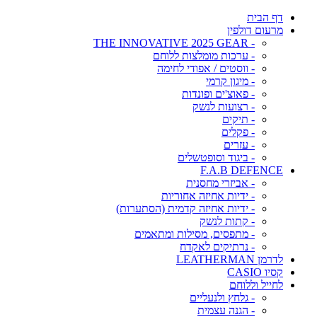
דף הבית
מרעום דולפין
- THE INNOVATIVE 2025 GEAR
- ערכות מומלצות ללוחם
- ווסטים / אפודי לחימה
- מיגון קרמי
- פאוצ'ים ופונדות
- רצועות לנשק
- תיקים
- פקלים
- עזרים
- ביגוד וסופטשלים
F.A.B DEFENCE
- אביזרי מחסנית
- ידיות אחיזה אחוריות
- ידיות אחיזה קדמית (הסתערות)
- קתות לנשק
- מתפסים, מסילות ומתאמים
- נרתיקים לאקדח
לדרמן LEATHERMAN
קסיו CASIO
לחייל וללוחם
- גלחץ ולנעליים
- הגנה עצמית