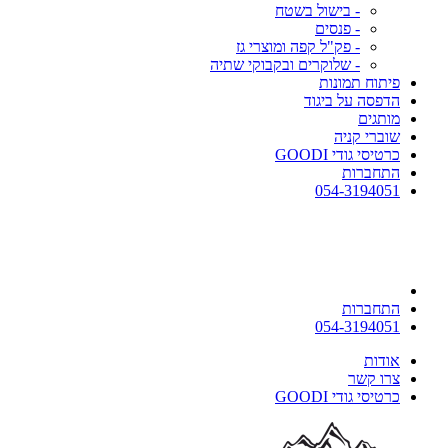
- בישול בשטח
- פנסים
- פק"ל קפה ומוצרי גז
- שלוקרים ובקבוקי שתיה
פיתוח תמונות
הדפסה על ביגוד
מותגים
שוברי קניה
כרטיסי גודי GOODI
התחברות
054-3194051
התחברות
054-3194051
אודות
צרו קשר
כרטיסי גודי GOODI