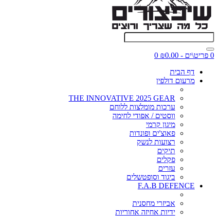
0 פריט\ים - ₪0.00
0
דף הבית
מרעום דולפין
THE INNOVATIVE 2025 GEAR
ערכות מומלצות ללוחם
ווסטים / אפודי לחימה
מיגון קרמי
פאוצ'ים ופונדות
רצועות לנשק
תיקים
פקלים
עזרים
ביגוד וסופטשלים
F.A.B DEFENCE
אביזרי מחסנית
ידיות אחיזה אחוריות