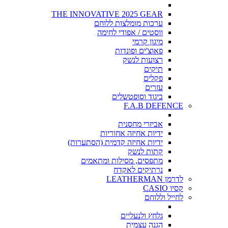
THE INNOVATIVE 2025 GEAR
ערכות מומלצות ללוחם
ווסטים / אפודי לחימה
מיגון קרמי
פאוצ'ים ופונדות
רצועות לנשק
תיקים
פקלים
עזרים
ביגוד וסופטשלים
F.A.B DEFENCE
אביזרי מחסנית
ידיות אחיזה אחוריות
ידיות אחיזה קדמית (הסתערות)
קתות לנשק
מתפסים, מסילות ומתאמים
נרתיקים לאקדח
לדרמן LEATHERMAN
קסיו CASIO
לחייל וללוחם
גלחץ ולנעליים
הגנה עצמית