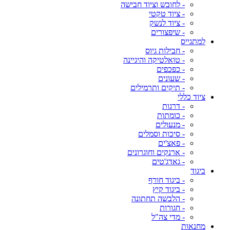
- לחובש וציוד חבישה
- ציוד טקטי
- ציוד לנשק
- שיפצורים
למתגייס
- חבילות גיוס
- טואלטיקה והיגיינה
- כפכפים
- שעונים
- תיקים ותרמילים
ציוד כללי
- דרגות
- כומתות
- מנעולים
- סיכות וסמלים
- פאצ'ים
- ארנקים וחוגרונים
- גאדג'טים
ביגוד
- ביגוד חורף
- ביגוד קיץ
- הלבשה תחתונה
- חגורות
- מדי צה"ל
מחנאות