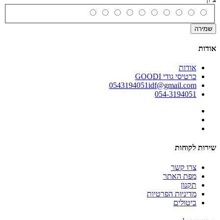
שמירה
אודות
אודות
כרטיסי גודי GOODI
0543194051idf@gmail.com
054-3194051
שירות לקוחות
צרו קשר
מפת האתר
תקנון
מדיניות הפרטיות
ביטולים