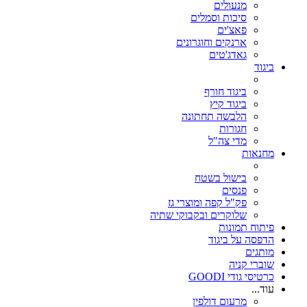
מנעולים
סיכות וסמלים
פאצ'ים
ארנקים וחוגרונים
גאדג'טים
ביגוד
ביגוד חורף
ביגוד קיץ
הלבשה תחתונה
חגורות
מדי צה"ל
מחנאות
בישול בשטח
פנסים
פק"ל קפה ומוצרי גז
שלוקרים ובקבוקי שתיה
פיתוח תמונות
הדפסה על ביגוד
מותגים
שוברי קניה
כרטיסי גודי GOODI
עוד...
מרעום דולפין