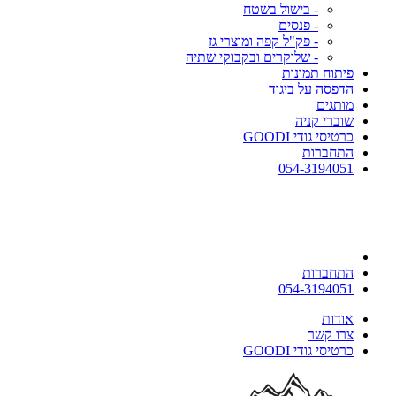
- בישול בשטח
- פנסים
- פק"ל קפה ומוצרי גז
- שלוקרים ובקבוקי שתיה
פיתוח תמונות
הדפסה על ביגוד
מותגים
שוברי קניה
כרטיסי גודי GOODI
התחברות
054-3194051
התחברות
054-3194051
אודות
צרו קשר
כרטיסי גודי GOODI