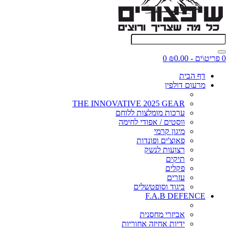
0 פריט\ים - ₪0.00
0
דף הבית
מרעום דולפין
THE INNOVATIVE 2025 GEAR
ערכות מומלצות ללוחם
ווסטים / אפודי לחימה
מיגון קרמי
פאוצ'ים ופונדות
רצועות לנשק
תיקים
פקלים
עזרים
ביגוד וסופטשלים
F.A.B DEFENCE
אביזרי מחסנית
ידיות אחיזה אחוריות