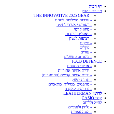
דף הבית
מרעום דולפין
- THE INNOVATIVE 2025 GEAR
- ערכות מומלצות ללוחם
- ווסטים / אפודי לחימה
- מיגון קרמי
- פאוצ'ים ופונדות
- רצועות לנשק
- תיקים
- פקלים
- עזרים
- ביגוד וסופטשלים
F.A.B DEFENCE
- אביזרי מחסנית
- ידיות אחיזה אחוריות
- ידיות אחיזה קדמית (הסתערות)
- קתות לנשק
- מתפסים, מסילות ומתאמים
- נרתיקים לאקדח
לדרמן LEATHERMAN
קסיו CASIO
לחייל וללוחם
- גלחץ ולנעליים
- הגנה עצמית