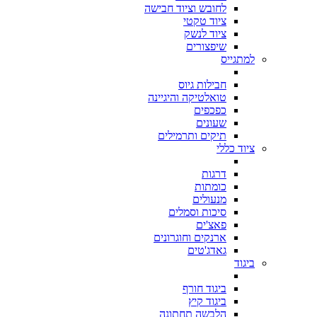
לחובש וציוד חבישה
ציוד טקטי
ציוד לנשק
שיפצורים
למתגייס
חבילות גיוס
טואלטיקה והיגיינה
כפכפים
שעונים
תיקים ותרמילים
ציוד כללי
דרגות
כומתות
מנעולים
סיכות וסמלים
פאצ'ים
ארנקים וחוגרונים
גאדג'טים
ביגוד
ביגוד חורף
ביגוד קיץ
הלבשה תחתונה