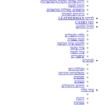
ידיות אחיזה קדמית (הסתערות)
קתות לנשק
מתפסים, מסילות ומתאמים
נרתיקים לאקדח
לדרמן LEATHERMAN
קסיו CASIO
לחייל וללוחם
גלחץ ולנעליים
הגנה עצמית
לחובש וציוד חבישה
ציוד טקטי
ציוד לנשק
שיפצורים
למתגייס
חבילות גיוס
טואלטיקה והיגיינה
כפכפים
שעונים
תיקים ותרמילים
ציוד כללי
דרגות
כומתות