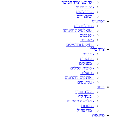
- לחובש וציוד חבישה
- ציוד טקטי
- ציוד לנשק
- שיפצורים
למתגייס
- חבילות גיוס
- טואלטיקה והיגיינה
- כפכפים
- שעונים
- תיקים ותרמילים
ציוד כללי
- דרגות
- כומתות
- מנעולים
- סיכות וסמלים
- פאצ'ים
- ארנקים וחוגרונים
- גאדג'טים
ביגוד
- ביגוד חורף
- ביגוד קיץ
- הלבשה תחתונה
- חגורות
- מדי צה"ל
מחנאות