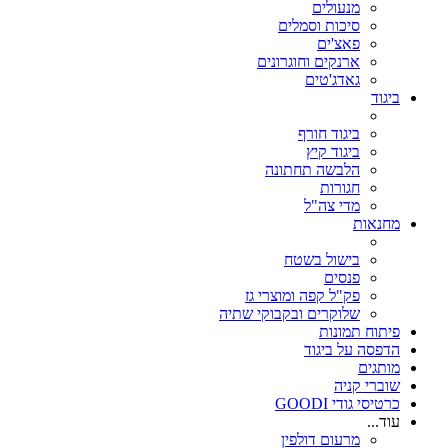
מנעולים
סיכות וסמלים
פאצ'ים
ארנקים וחוגרונים
גאדג'טים
ביגוד
ביגוד חורף
ביגוד קיץ
הלבשה תחתונה
חגורות
מדי צה"ל
מחנאות
בישול בשטח
פנסים
פק"ל קפה ומוצרי גז
שלוקרים ובקבוקי שתיה
פיתוח תמונות
הדפסה על ביגוד
מותגים
שוברי קניה
כרטיסי גודי GOODI
עוד...
מרעום דולפין