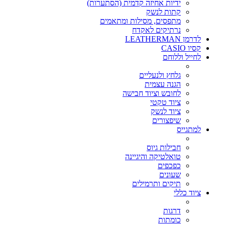
ידיות אחיזה קדמית (הסתערות)
קתות לנשק
מתפסים, מסילות ומתאמים
נרתיקים לאקדח
לדרמן LEATHERMAN
קסיו CASIO
לחייל וללוחם
גלחץ ולנעליים
הגנה עצמית
לחובש וציוד חבישה
ציוד טקטי
ציוד לנשק
שיפצורים
למתגייס
חבילות גיוס
טואלטיקה והיגיינה
כפכפים
שעונים
תיקים ותרמילים
ציוד כללי
דרגות
כומתות