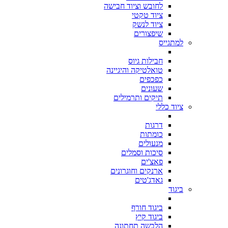
לחובש וציוד חבישה
ציוד טקטי
ציוד לנשק
שיפצורים
למתגייס
חבילות גיוס
טואלטיקה והיגיינה
כפכפים
שעונים
תיקים ותרמילים
ציוד כללי
דרגות
כומתות
מנעולים
סיכות וסמלים
פאצ'ים
ארנקים וחוגרונים
גאדג'טים
ביגוד
ביגוד חורף
ביגוד קיץ
הלבשה תחתונה