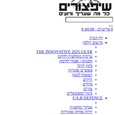
0 פריט\ים - ₪0.00
0
דף הבית
מרעום דולפין
THE INNOVATIVE 2025 GEAR
ערכות מומלצות ללוחם
ווסטים / אפודי לחימה
מיגון קרמי
פאוצ'ים ופונדות
רצועות לנשק
תיקים
פקלים
עזרים
ביגוד וסופטשלים
F.A.B DEFENCE
אביזרי מחסנית
ידיות אחיזה אחוריות