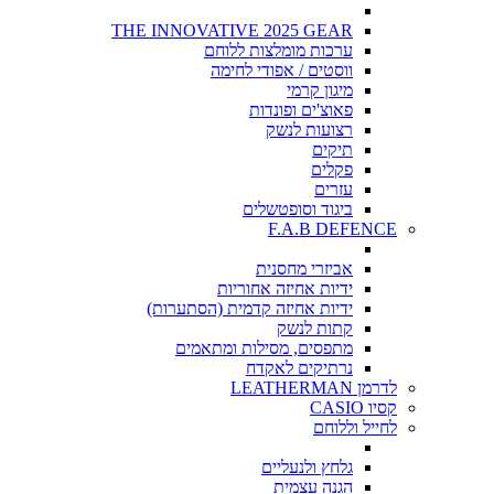
THE INNOVATIVE 2025 GEAR
ערכות מומלצות ללוחם
ווסטים / אפודי לחימה
מיגון קרמי
פאוצ'ים ופונדות
רצועות לנשק
תיקים
פקלים
עזרים
ביגוד וסופטשלים
F.A.B DEFENCE
אביזרי מחסנית
ידיות אחיזה אחוריות
ידיות אחיזה קדמית (הסתערות)
קתות לנשק
מתפסים, מסילות ומתאמים
נרתיקים לאקדח
לדרמן LEATHERMAN
קסיו CASIO
לחייל וללוחם
גלחץ ולנעליים
הגנה עצמית