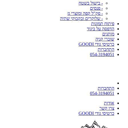
- בישול בשטח
- פנסים
- פק"ל קפה ומוצרי גז
- שלוקרים ובקבוקי שתיה
פיתוח תמונות
הדפסה על ביגוד
מותגים
שוברי קניה
כרטיסי גודי GOODI
התחברות
054-3194051
התחברות
054-3194051
אודות
צרו קשר
כרטיסי גודי GOODI