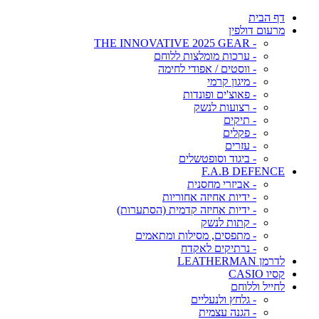
דף הבית
מרעום דולפין
- THE INNOVATIVE 2025 GEAR
- ערכות מומלצות ללוחם
- ווסטים / אפודי לחימה
- מיגון קרמי
- פאוצ'ים ופונדות
- רצועות לנשק
- תיקים
- פקלים
- עזרים
- ביגוד וסופטשלים
F.A.B DEFENCE
- אביזרי מחסנית
- ידיות אחיזה אחוריות
- ידיות אחיזה קדמית (הסתערות)
- קתות לנשק
- מתפסים, מסילות ומתאמים
- נרתיקים לאקדח
לדרמן LEATHERMAN
קסיו CASIO
לחייל וללוחם
- גלחץ ולנעליים
- הגנה עצמית