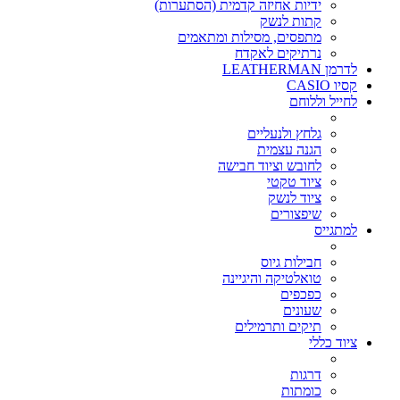
ידיות אחיזה קדמית (הסתערות)
קתות לנשק
מתפסים, מסילות ומתאמים
נרתיקים לאקדח
לדרמן LEATHERMAN
קסיו CASIO
לחייל וללוחם
גלחץ ולנעליים
הגנה עצמית
לחובש וציוד חבישה
ציוד טקטי
ציוד לנשק
שיפצורים
למתגייס
חבילות גיוס
טואלטיקה והיגיינה
כפכפים
שעונים
תיקים ותרמילים
ציוד כללי
דרגות
כומתות