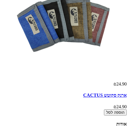
00
₪24.90
ארנק סקוטש CACTUS
חו
00
₪24.90
הוספה לסל
אודות