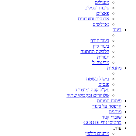
מנעולים
סיכות וסמלים
פאצ'ים
ארנקים וחוגרונים
גאדג'טים
ביגוד
ביגוד חורף
ביגוד קיץ
הלבשה תחתונה
חגורות
מדי צה"ל
מחנאות
בישול בשטח
פנסים
פק"ל קפה ומוצרי גז
שלוקרים ובקבוקי שתיה
פיתוח תמונות
הדפסה על ביגוד
מותגים
שוברי קניה
כרטיסי גודי GOODI
עוד...
מרעום דולפין