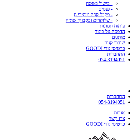
- בישול בשטח
- פנסים
- פק"ל קפה ומוצרי גז
- שלוקרים ובקבוקי שתיה
פיתוח תמונות
הדפסה על ביגוד
מותגים
שוברי קניה
כרטיסי גודי GOODI
התחברות
054-3194051
התחברות
054-3194051
אודות
צרו קשר
כרטיסי גודי GOODI