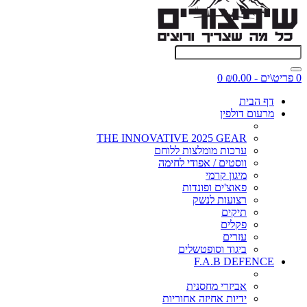
0 פריט\ים - ₪0.00
0
דף הבית
מרעום דולפין
THE INNOVATIVE 2025 GEAR
ערכות מומלצות ללוחם
ווסטים / אפודי לחימה
מיגון קרמי
פאוצ'ים ופונדות
רצועות לנשק
תיקים
פקלים
עזרים
ביגוד וסופטשלים
F.A.B DEFENCE
אביזרי מחסנית
ידיות אחיזה אחוריות