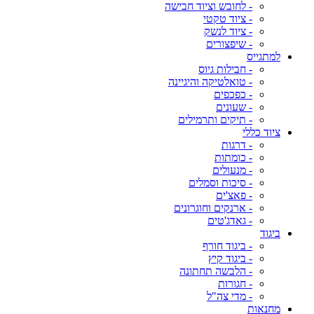
- לחובש וציוד חבישה
- ציוד טקטי
- ציוד לנשק
- שיפצורים
למתגייס
- חבילות גיוס
- טואלטיקה והיגיינה
- כפכפים
- שעונים
- תיקים ותרמילים
ציוד כללי
- דרגות
- כומתות
- מנעולים
- סיכות וסמלים
- פאצ'ים
- ארנקים וחוגרונים
- גאדג'טים
ביגוד
- ביגוד חורף
- ביגוד קיץ
- הלבשה תחתונה
- חגורות
- מדי צה"ל
מחנאות