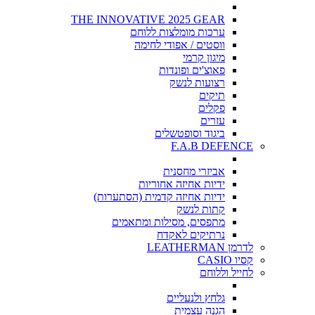
THE INNOVATIVE 2025 GEAR
ערכות מומלצות ללוחם
ווסטים / אפודי לחימה
מיגון קרמי
פאוצ'ים ופונדות
רצועות לנשק
תיקים
פקלים
עזרים
ביגוד וסופטשלים
F.A.B DEFENCE
אביזרי מחסנית
ידיות אחיזה אחוריות
ידיות אחיזה קדמית (הסתערות)
קתות לנשק
מתפסים, מסילות ומתאמים
נרתיקים לאקדח
לדרמן LEATHERMAN
קסיו CASIO
לחייל וללוחם
גלחץ ולנעליים
הגנה עצמית