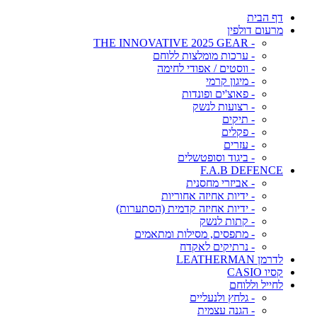
דף הבית
מרעום דולפין
- THE INNOVATIVE 2025 GEAR
- ערכות מומלצות ללוחם
- ווסטים / אפודי לחימה
- מיגון קרמי
- פאוצ'ים ופונדות
- רצועות לנשק
- תיקים
- פקלים
- עזרים
- ביגוד וסופטשלים
F.A.B DEFENCE
- אביזרי מחסנית
- ידיות אחיזה אחוריות
- ידיות אחיזה קדמית (הסתערות)
- קתות לנשק
- מתפסים, מסילות ומתאמים
- נרתיקים לאקדח
לדרמן LEATHERMAN
קסיו CASIO
לחייל וללוחם
- גלחץ ולנעליים
- הגנה עצמית