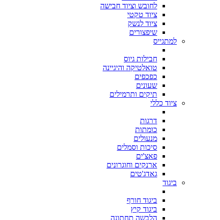
לחובש וציוד חבישה
ציוד טקטי
ציוד לנשק
שיפצורים
למתגייס
חבילות גיוס
טואלטיקה והיגיינה
כפכפים
שעונים
תיקים ותרמילים
ציוד כללי
דרגות
כומתות
מנעולים
סיכות וסמלים
פאצ'ים
ארנקים וחוגרונים
גאדג'טים
ביגוד
ביגוד חורף
ביגוד קיץ
הלבשה תחתונה